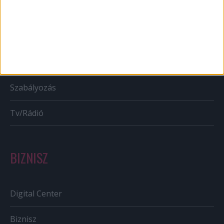
Karrier
Bulvár
Out of home
Szabályozás
Tv/Rádió
BIZNISZ
Digital Center
Biznisz