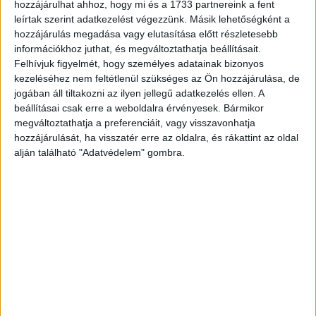
hozzájárulhat ahhoz, hogy mi és a 1733 partnereink a fent
projektgazda gondoskodik a felügyelő mérnökök
leírtak szerint adatkezelést végezzünk. Másik lehetőségként a
kiválasztásáról, felkészítéséről.
hozzájárulás megadása vagy elutasítása előtt részletesebb
információkhoz juthat, és megváltoztathatja beállításait.
Felhívjuk figyelmét, hogy személyes adatainak bizonyos
CÍMKÉK
fejlesztés
Internet
KIFÜ
projekt
SZIP
kezeléséhez nem feltétlenül szükséges az Ön hozzájárulása, de
jogában áll tiltakozni az ilyen jellegű adatkezelés ellen. A
beállításai csak erre a weboldalra érvényesek. Bármikor
megváltoztathatja a preferenciáit, vagy visszavonhatja
hozzájárulását, ha visszatér erre az oldalra, és rákattint az oldal
alján található "Adatvédelem" gombra.
Facebook
Email
Előző cikk
Következő cikk
Új lehetőség vállalkozónőknek
Így netezhet biztonságosan
KAPCSOLÓDÓ CIKKEK
MORE FROM AUTHOR