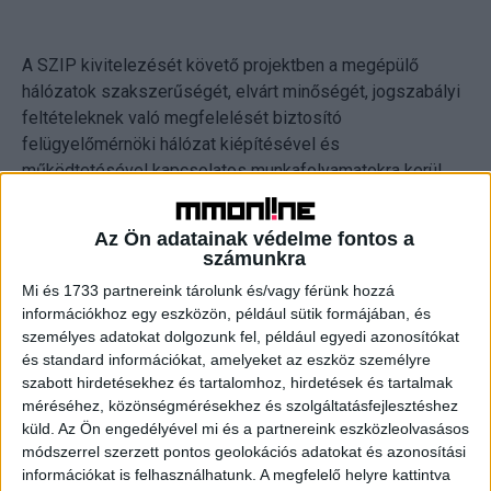
A SZIP kivitelezését követő projektben a megépülő
hálózatok szakszerűségét, elvárt minőségét, jogszabályi
feltételeknek való megfelelését biztosító
felügyelőmérnöki hálózat kiépítésével és
működtetésével kapcsolatos munkafolyamatokra kerül
sor – idézi az MTI a KIFÜ közleményét.
Az Ön adatainak védelme fontos a
A projekt feladata a nyertes pályázók, valamint az önerős
számunkra
fejlesztési megállapodást aláírók tevékenységének
Mi és 1733 partnereink tárolunk és/vagy férünk hozzá
folyamatos ellenőrzése, a kiviteli munkák követése,
információkhoz egy eszközön, például sütik formájában, és
műszaki ellenőrzése, a megépült hálózatok
személyes adatokat dolgozunk fel, például egyedi azonosítókat
megfelelőségi, minőségi és átvételi vizsgálatainak
és standard információkat, amelyeket az eszköz személyre
biztosítása a tervezési és hálózatépítési ajánlásban, a
szabott hirdetésekhez és tartalomhoz, hirdetések és tartalmak
tervezési és kivitelezés követési útmutatóban
méréséhez, közönségmérésekhez és szolgáltatásfejlesztéshez
küld.
Az Ön engedélyével mi és a partnereink eszközleolvasásos
foglaltaknak megfelelően.
módszerrel szerzett pontos geolokációs adatokat és azonosítási
információkat is felhasználhatunk. A megfelelő helyre kattintva
A Kormányzati Informatikai Fejlesztési Ügynökség, mint