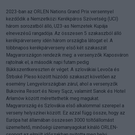
2023-ban az ORLEN Nations Grand Prix versennyel
kezdődik a Nemzetközi Kerékpáros Szövetség (UCI)
három sorozatból álló, U23-as Nemzetek Kupája
elnevezésű rangadója. Az összesen 5 szakaszból álló
kerékpárverseny idén három országba látogat el. A
többnapos kerékpárverseny első két szakaszát
Magyarországon rendezik meg: a versenyzők Kaposváron
rajtolnak el, a második napi futam pedig
Bükkszentkereszten ér véget. A szlovákiai Levoča és
Štrbské Pleso között húzódó szakaszt követően az
esemény Lengyelországban zárul, ahol a versenyzők
Bukovina Resort és Nowy Sącz, valamint Sanok és Hotel
Arłamów között mérettethetik meg magukat.
Magyarország és Szlovákia első alkalommal szerepel a
verseny helyszínei között. Ez azzal függ össze, hogy az
Európa hat államában összesen 3000 töltőállomást
üzemeltető, minőségi üzemanyagokat kínáló ORLEN-
csoport az elmúlt időszakban nyitotta meg helyi