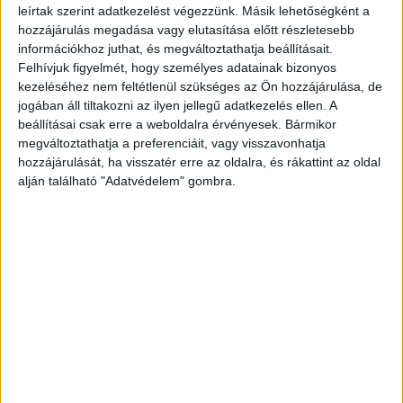
Magyarország Kft. ügyvezetője.
leírtak szerint adatkezelést végezzünk. Másik lehetőségként a
hozzájárulás megadása vagy elutasítása előtt részletesebb
információkhoz juthat, és megváltoztathatja beállításait.
"A kerékpározás az egyik legszebb sport a világon. A
Felhívjuk figyelmét, hogy személyes adatainak bizonyos
technika, a váratlan fordulatok és az adrenalin mind olyan
kezeléséhez nem feltétlenül szükséges az Ön hozzájárulása, de
tényezők, amelyek a képernyő előtt ülve is emlékezetes
jogában áll tiltakozni az ilyen jellegű adatkezelés ellen. A
pillanatokat kínálnak. A kerékpározás azonban nem csupán
beállításai csak erre a weboldalra érvényesek. Bármikor
show és szenvedély: a kemény edzésekkel és
megváltoztathatja a preferenciáit, vagy visszavonhatja
csapatmunkával maga az élet iskolája. Büszkeséggel tölt
hozzájárulását, ha visszatér erre az oldalra, és rákattint az oldal
alján található "Adatvédelem" gombra.
el, hogy idén az ORLEN Nations Grand Prix egyben az UCI
U23-as Nemzetek Kupája versenysorozat első fordulója
is. Rendkívül izgalmas lehetőséget kínál ez arra, hogy a
tehetséges fiatalok megtapasztalhassák, mit jelent profi
szinten kerékpározni. Az útvonalat úgy terveztük meg,
hogy minden kerékpárosnak legyen esélye a győzelemre,
versenyzői szinttől függetlenül” - mondta a prágai
bejelentésen Czeslaw Lang főszervező, a Lang Team
elnöke.
A korábbi évektől eltérően a 2023-as ORLEN Nations