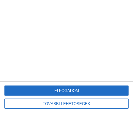
A RADIOCAFÉN
ELFOGADOM
TOVÁBBI LEHETŐSÉGEK