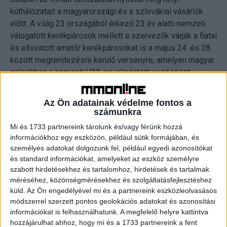
kúthálózatait a magyarországi és a szlovákiai vásárlók
előtt. A világ 23 országából érkező 23 év alatti nemzeti
válogatott kerékpárosok mellett a szervezők várják a fiatal
és elhivatott amatőr kerékpárosokat is a május 24. és 28.
között megrendezésre kerülő versenyre, amelyen magyar
színekben a nemzeti U23-as válogatott vesz részt.
"Örömmel támogatunk jelentős hazai és nemzetközi
Az Ön adatainak védelme fontos a
sporteseményeket, ez alól az ORLEN Nations Grand Prix
számunkra
Cycling sem kivétel. Az ORLEN gyorsan terjeszkedik
Mi és 1733 partnereink tárolunk és/vagy férünk hozzá
Szlovákiában, valamint további fejlesztésekre készül
információkhoz egy eszközön, például sütik formájában, és
Magyarországon is, ahol 2022 végén lépett piacra. Az
személyes adatokat dolgozunk fel, például egyedi azonosítókat
ORLEN Nations Grand Prix egyedülálló lehetőséget kínál
és standard információkat, amelyeket az eszköz személyre
szabott hirdetésekhez és tartalomhoz, hirdetések és tartalmak
arra, hogy a sporttehetségeket támogató és a
méréséhez, közönségmérésekhez és szolgáltatásfejlesztéshez
gyorsaságot középpontba állító vállalatként mutatkozzunk
küld.
Az Ön engedélyével mi és a partnereink eszközleolvasásos
be Közép-Európában" - mondta el Jaroslaw Szeliga, a
módszerrel szerzett pontos geolokációs adatokat és azonosítási
magyarországi ORLEN töltőállomásokat üzemeltető, az
információkat is felhasználhatunk. A megfelelő helyre kattintva
ORLEN-csoport tagjaként működő Normbenz
hozzájárulhat ahhoz, hogy mi és a 1733 partnereink a fent