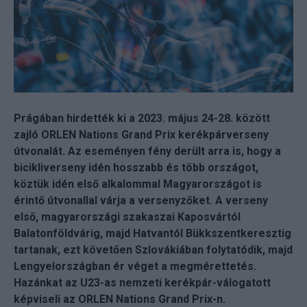
Prágában hirdették ki a 2023. május 24-28. között
zajló ORLEN Nations Grand Prix kerékpárverseny
útvonalát. Az eseményen fény derült arra is, hogy a
bicikliverseny idén hosszabb és több országot,
köztük idén első alkalommal Magyarországot is
érintő útvonallal várja a versenyzőket. A verseny
első, magyarországi szakaszai Kaposvártól
Balatonföldvárig, majd Hatvantól Bükkszentkeresztig
tartanak, ezt követően Szlovákiában folytatódik, majd
Lengyelországban ér véget a megmérettetés.
Hazánkat az U23-as nemzeti kerékpár-válogatott
képviseli az ORLEN Nations Grand Prix-n.