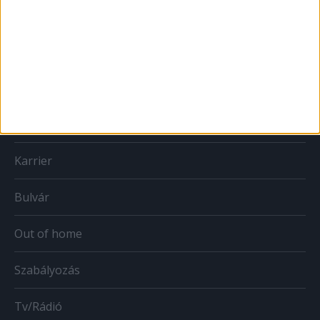
MÉDIA
Print
Web
Mobil
Karrier
Bulvár
Out of home
Szabályozás
Tv/Rádió