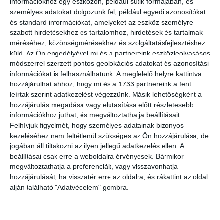
tengeri élőlényekkel.
információkhoz egy eszközön, például sütik formájában, és
személyes adatokat dolgozunk fel, például egyedi azonosítókat
és standard információkat, amelyeket az eszköz személyre
A film rendezője James Cameron, a főszerepekben pedig
szabott hirdetésekhez és tartalomhoz, hirdetések és tartalmak
Sam Worthington, Zoe Saldaña, Sigourney Weaver,
méréséhez, közönségmérésekhez és szolgáltatásfejlesztéshez
Stephen Lang, Cliff Curtis és Kate Winslet látható. Az
küld.
Az Ön engedélyével mi és a partnereink eszközleolvasásos
illusztris szereplőgárdához olyan tehetséges újoncok is
módszerrel szerzett pontos geolokációs adatokat és azonosítási
csatlakoztak mint, Britain Dalton, Jamie Flatters, Trinity Jo-
információkat is felhasználhatunk. A megfelelő helyre kattintva
Li Bliss, Bailey Bass és Jack Champion.
hozzájárulhat ahhoz, hogy mi és a 1733 partnereink a fent
leírtak szerint adatkezelést végezzünk. Másik lehetőségként a
hozzájárulás megadása vagy elutasítása előtt részletesebb
Az „Avatar: A víz útja" és az extra tartalmak június 7-től
információkhoz juthat, és megváltoztathatja beállításait.
elérhetőek a Disney+ kínálatában.
Felhívjuk figyelmét, hogy személyes adatainak bizonyos
kezeléséhez nem feltétlenül szükséges az Ön hozzájárulása, de
jogában áll tiltakozni az ilyen jellegű adatkezelés ellen. A
OLVASTA MÁR?
beállításai csak erre a weboldalra érvényesek. Bármikor
megváltoztathatja a preferenciáit, vagy visszavonhatja
hozzájárulását, ha visszatér erre az oldalra, és rákattint az oldal
alján található "Adatvédelem" gombra.