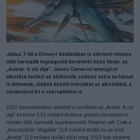
Június 7-től a Disney+ kínálatában is elérhető minden
idők harmadik legnagyobb bevételét hozó filmje, az
„Avatar: A víz útja”. James Cameron lenyűgöző
alkotása mellett az előfizetők számos extra tartalmat
is láthatnak, többek között interjúkat az alkotókkal, a
rendezővel és a szereplőkkel is.
2022 decemberében debütált a mozikban az „Avatar: A víz
útja" és közel 2,32 milliárd dolláros globális bevételével
minden idők harmadik legsikeresebb filmjévé vált. Csak a
„Bosszúállók: Végjáték” (2,8 milliárd dollár) és az első
„Avatar” (2,9 milliárd dollár) előzi meg. 2023-ban elnyerte