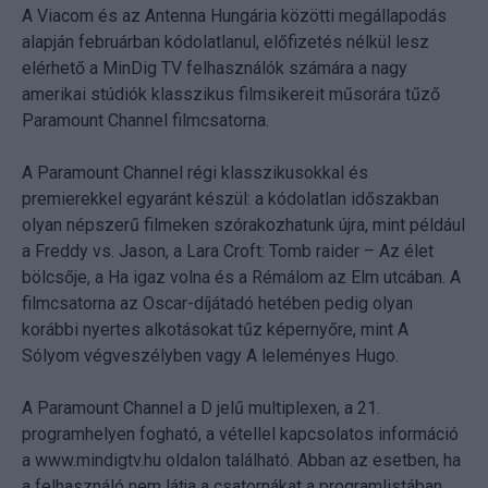
A Viacom és az Antenna Hungária közötti megállapodás
alapján februárban kódolatlanul, előfizetés nélkül lesz
elérhető a MinDig TV felhasználók számára a nagy
amerikai stúdiók klasszikus filmsikereit műsorára tűző
Paramount Channel filmcsatorna.
A Paramount Channel régi klasszikusokkal és
premierekkel egyaránt készül: a kódolatlan időszakban
olyan népszerű filmeken szórakozhatunk újra, mint például
a Freddy vs. Jason, a Lara Croft: Tomb raider – Az élet
bölcsője, a Ha igaz volna és a Rémálom az Elm utcában. A
filmcsatorna az Oscar-díjátadó hetében pedig olyan
korábbi nyertes alkotásokat tűz képernyőre, mint A
Sólyom végveszélyben vagy A leleményes Hugo.
A Paramount Channel a D jelű multiplexen, a 21.
programhelyen fogható, a vétellel kapcsolatos információ
a www.mindigtv.hu oldalon található. Abban az esetben, ha
a felhasználó nem látja a csatornákat a programlistában,