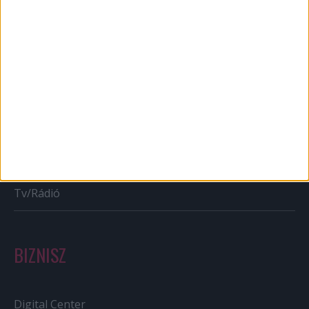
Mobil
Karrier
Bulvár
Out of home
Szabályozás
Tv/Rádió
BIZNISZ
Digital Center