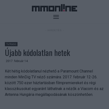
- HIRDETÉS -
Tv/Rádió
Újabb kódolatlan hetek
2017. február 14.
Két hétig kódolatlanul nézhető a Paramount Channel
minden MinDig TV néző számára. 2017. február 12-26.
között 750 ezer háztartásban filmpremiereket és régi
klasszikusokat egyaránt láthatnak a nézők a Viacom és az
Antenna Hungária megállapodásának köszönhetően.