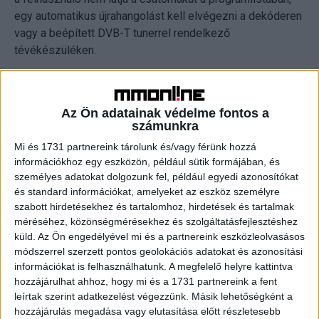
egy automatikus újrahangolást kell elvégezni a dekóderen
vagy a beépített DVB-T tunerrel rendelkező
tévékészüléken.
CÍMKÉK
MinDig TV
Paramount Channel
Az Ön adatainak védelme fontos a
számunkra
Mi és 1731 partnereink tárolunk és/vagy férünk hozzá
információkhoz egy eszközön, például sütik formájában, és
Facebook
Email
személyes adatokat dolgozunk fel, például egyedi azonosítókat
és standard információkat, amelyeket az eszköz személyre
szabott hirdetésekhez és tartalomhoz, hirdetések és tartalmak
méréséhez, közönségmérésekhez és szolgáltatásfejlesztéshez
küld.
Az Ön engedélyével mi és a partnereink eszközleolvasásos
Előző cikk
Következő cikk
módszerrel szerzett pontos geolokációs adatokat és azonosítási
Változás a PR-TELECOM-nál
Zakopane a sláger a síelők
információkat is felhasználhatunk. A megfelelő helyre kattintva
körében
hozzájárulhat ahhoz, hogy mi és a 1731 partnereink a fent
leírtak szerint adatkezelést végezzünk. Másik lehetőségként a
hozzájárulás megadása vagy elutasítása előtt részletesebb