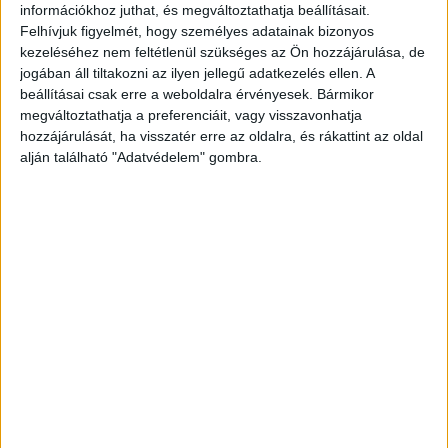
KAPCSOLÓDÓ CIKKEK
MORE FROM AUTHOR
információkhoz juthat, és megváltoztathatja beállításait.
Felhívjuk figyelmét, hogy személyes adatainak bizonyos
kezeléséhez nem feltétlenül szükséges az Ön hozzájárulása, de
Új sorozatokkal erősít az HBO Max
jogában áll tiltakozni az ilyen jellegű adatkezelés ellen. A
beállításai csak erre a weboldalra érvényesek. Bármikor
megváltoztathatja a preferenciáit, vagy visszavonhatja
hozzájárulását, ha visszatér erre az oldalra, és rákattint az oldal
Nagyon bekezdett itthon az új
alján található "Adatvédelem" gombra.
Pókember film
Itthon a CineFesten debütál Reisz
Gábor új filmje