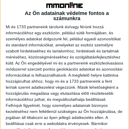
adásokat szeretnénk létrehozni, amelyek kézzelfogható
inspirációt jelentenek valamennyi szakmában dolgozó
Az Ön adatainak védelme fontos a
számunkra
számára” – fogalmazott Czibóka Gabriella műsorvezető, a
Mediator stratégája.
Mi és 1733 partnereink tárolunk és/vagy férünk hozzá
információkhoz egy eszközön, például sütik formájában, és
személyes adatokat dolgozunk fel, például egyedi azonosítókat
„A reBrief alapítása előtt sokat gondolkodtunk, mi lehet a
és standard információkat, amelyeket az eszköz személyre
legjobb terep a reklámozásról szóló diskurzus számára. A
szabott hirdetésekhez és tartalomhoz, hirdetések és tartalmak
podcast – és persze a rádió – termékeny formátumnak
méréséhez, közönségmérésekhez és szolgáltatásfejlesztéshez
bizonyult a közös gondolkodáshoz és a hazai kreatív
küld.
Az Ön engedélyével mi és a partnereink eszközleolvasásos
termékek megvitatásához. Én annak örülök a legjobban,
módszerrel szerzett pontos geolokációs adatokat és azonosítási
hogy a reBriefben közel két éve nem csak mi alkotók
információkat is felhasználhatunk. A megfelelő helyre kattintva
látunk fantáziát, de a Mediator és a Trend FM mellett
hozzájárulhat ahhoz, hogy mi és a 1733 partnereink a fent
leírtak szerint adatkezelést végezzünk. Másik lehetőségként a
követőink, hallgatóink is. Izgalmas akár ügyfelekkel is
hozzájárulás megadása vagy elutasítása előtt részletesebb
arról beszélni, mit hallottak egy-egy epizódban” – tette
információkhoz juthat, és megváltoztathatja beállításait.
hozzá Dankó Bence kreatív stratéga, műsorvezető.
Felhívjuk figyelmét, hogy személyes adatainak bizonyos
kezeléséhez nem feltétlenül szükséges az Ön hozzájárulása, de
„Rádiós műsorvezetőként tanulságos, hogyan adjunk hírt a
jogában áll tiltakozni az ilyen jellegű adatkezelés ellen. A
reklámszakma újdonságairól viszonylag rövid adásidőn
beállításai csak erre a weboldalra érvényesek. Bármikor