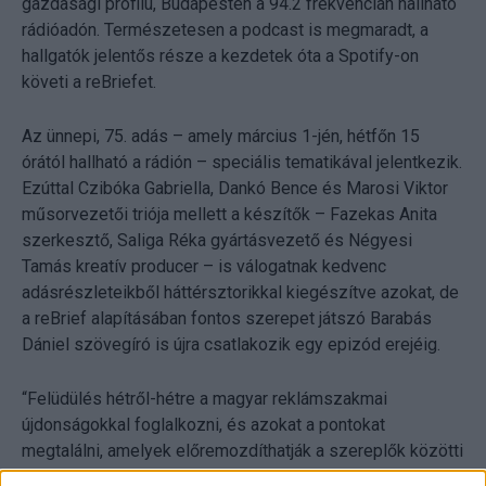
gazdasági profilú, Budapesten a 94.2 frekvencián hallható
rádióadón. Természetesen a podcast is megmaradt, a
hallgatók jelentős része a kezdetek óta a Spotify-on
követi a reBriefet.
Az ünnepi, 75. adás – amely március 1-jén, hétfőn 15
órától hallható a rádión – speciális tematikával jelentkezik.
Ezúttal Czibóka Gabriella, Dankó Bence és Marosi Viktor
műsorvezetői triója mellett a készítők – Fazekas Anita
szerkesztő, Saliga Réka gyártásvezető és Négyesi
Tamás kreatív producer – is válogatnak kedvenc
adásrészleteikből háttérsztorikkal kiegészítve azokat, de
a reBrief alapításában fontos szerepet játszó Barabás
Dániel szövegíró is újra csatlakozik egy epizód erejéig.
“Felüdülés hétről-hétre a magyar reklámszakmai
újdonságokkal foglalkozni, és azokat a pontokat
megtalálni, amelyek előremozdíthatják a szereplők közötti
kölcsönös megértést és párbeszédet. Előremutató