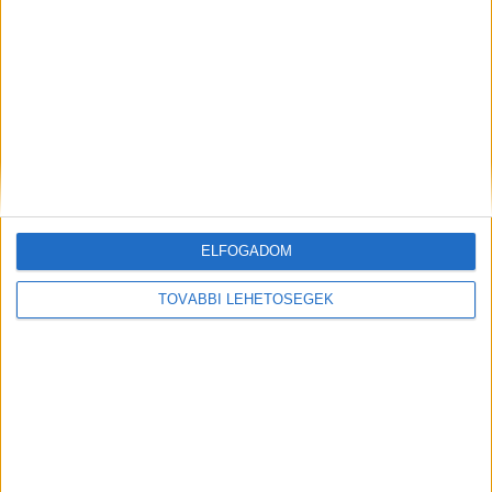
Még több podcast
ELFOGADOM
DIGITAL CENTER
TOVÁBBI LEHETŐSÉGEK
Új technikákkal támadnak a kiberbűnözők
Digital Center
2026. augusztus 7.
Hamis AI eszközökhöz kapcsolódó segítségnyújtó
oldalak, QR-kódos csalások és továbbra is egyre
fejlettebb zsarolóvírusok: az ESET legfrissebb
kiberfenyegetettségi jelentése (Threat Riport) feltárja,