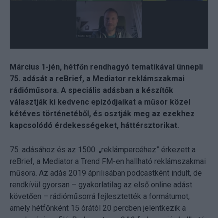
Március 1-jén, hétfőn rendhagyó tematikával ünnepli
75. adását a reBrief, a Mediator reklámszakmai
rádióműsora. A speciális adásban a készítők
választják ki kedvenc epizódjaikat a műsor közel
kétéves történetéből, és osztják meg az ezekhez
kapcsolódó érdekességeket, háttérsztorikat.
75. adásához és az 1500. „reklámpercéhez” érkezett a
reBrief, a Mediator a Trend FM-en hallható reklámszakmai
műsora. Az adás 2019 áprilisában podcastként indult, de
rendkívül gyorsan – gyakorlatilag az első online adást
követően – rádióműsorrá fejlesztették a formátumot,
amely hétfőnként 15 órától 20 percben jelentkezik a