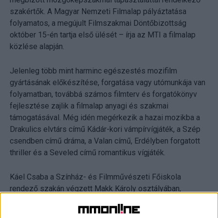
szakértők. A Magyar Nemzeti Filmalap pályáztatása
folyamatos, a megújult Filmszakmai Döntőbizottság
október 15-én tartja első ülését – írja az MTI a filmalap
közlése alapján.
Jelenleg több mint harminc egészestés mozifilm
gyártásának előkészítése, forgatása vagy utómunkája van
folyamatban, továbbá számos filmterv és forgatókönyv
fejlesztése zajlik a filmalap anyagi és szakmai
támogatásával. Még idén megérkezik a hazai mozikba a
Drakulics elvtárs című Kádár-kori vámpírvígjáték, a Szép
csendben című dráma, a Valan című, Erdélyben forgatott
thriller és a Seveled című romantikus vígjáték.
Káel Csaba a Színház- és Filmművészeti Főiskola
rendező szakán végzett Makk Károly osztályában,
mesterei Fábri Zoltán, Szabó István, Ragályi Elemér és
Illés György voltak. Rendezőként jegyzi a 2002-ben