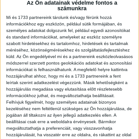
Az Ön adatainak védelme fontos a
bemutatott nagyszabású Bánk bán operafilmet, számos
számunkra
tévéjátékot, rövidfilmet, reklámfilmet és portréfilmet
Mi és 1733 partnereink tárolunk és/vagy férünk hozzá
készített. 2011 óta a Müpa vezérigazgatója, az Európai
információkhoz egy eszközön, például sütik formájában, és
Tudományos és Művészeti Akadémia tagja, érdemes
személyes adatokat dolgozunk fel, például egyedi azonosítókat
művész, Budapest kulturális és turisztikai nagykövete.
és standard információkat, amelyeket az eszköz személyre
Kitüntették Nádasdy-díjjal, a Magyar Érdemrend
szabott hirdetésekhez és tartalomhoz, hirdetések és tartalmak
lovagkeresztjével, emellett a Francia Becsületrend
méréséhez, közönségmérésekhez és szolgáltatásfejlesztéshez
lovagja.
küld.
Az Ön engedélyével mi és a partnereink eszközleolvasásos
módszerrel szerzett pontos geolokációs adatokat és azonosítási
információkat is felhasználhatunk. A megfelelő helyre kattintva
Kálmán András jogász, médiaszociológus. A
hozzájárulhat ahhoz, hogy mi és a 1733 partnereink a fent
mozgóképszakma szinte minden gyakorlati ágában
leírtak szerint adatkezelést végezzünk. Másik lehetőségként a
dolgozott: volt a Magyar Televízió programszerkesztője,
hozzájárulás megadása vagy elutasítása előtt részletesebb
képi és hangutómunka-stúdiók vezetője, de a legtöbbet
információkhoz juthat, és megváltoztathatja beállításait.
filmforgalmazóként tevékenykedett: moziüzemeltetőként,
Felhívjuk figyelmét, hogy személyes adatainak bizonyos
DVD-kiadóként. Filmipari tapasztalatát és jogi
kezeléséhez nem feltétlenül szükséges az Ön hozzájárulása, de
jogában áll tiltakozni az ilyen jellegű adatkezelés ellen. A
végzettségét a szerzői jogvédelem területén egyesítette
beállításai csak erre a weboldalra érvényesek. Bármikor
az ASVA jogvédő szervezet vezetőjeként, emellett
megváltoztathatja a preferenciáit, vagy visszavonhatja
éveken át volt a Filmforgalmazók Egyesületének és a
hozzájárulását, ha visszatér erre az oldalra, és rákattint az oldal
Videó Kiadók Egyesületének vezetőségi tagja és elnöke.