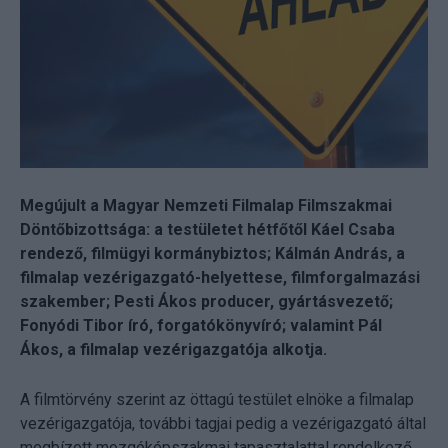
Megújult a Magyar Nemzeti Filmalap Filmszakmai
Döntőbizottsága: a testületet hétfőtől Káel Csaba
rendező, filmügyi kormánybiztos; Kálmán András, a
filmalap vezérigazgató-helyettese, filmforgalmazási
szakember; Pesti Ákos producer, gyártásvezető;
Fonyódi Tibor író, forgatókönyvíró; valamint Pál
Ákos, a filmalap vezérigazgatója alkotja.
A filmtörvény szerint az öttagú testület elnöke a filmalap
vezérigazgatója, további tagjai pedig a vezérigazgató által
megbízott mozgóképszakmai tapasztalattal rendelkező