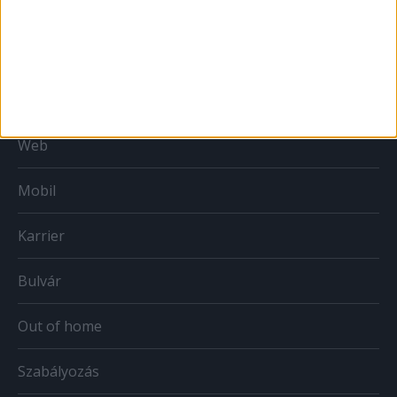
MÉDIA
Print
Web
Mobil
Karrier
Bulvár
Out of home
Szabályozás