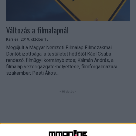
Változás a filmalapnál
Karrier
2019. október 15.
Megújult a Magyar Nemzeti Filmalap Filmszakmai
Döntőbizottsága: a testületet hétfőtől Káel Csaba
rendező, filmügyi kormánybiztos; Kálmán András, a
filmalap vezérigazgató-helyettese, filmforgalmazási
szakember; Pesti Ákos...
- Hirdetés -