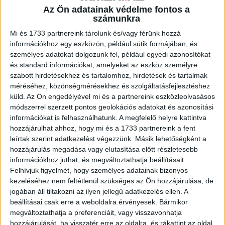
Az Ön adatainak védelme fontos a
számunkra
A RADIOCAFÉN
Mi és 1733 partnereink tárolunk és/vagy férünk hozzá
információkhoz egy eszközön, például sütik formájában, és
személyes adatokat dolgozunk fel, például egyedi azonosítókat
és standard információkat, amelyeket az eszköz személyre
szabott hirdetésekhez és tartalomhoz, hirdetések és tartalmak
méréséhez, közönségmérésekhez és szolgáltatásfejlesztéshez
küld.
Az Ön engedélyével mi és a partnereink eszközleolvasásos
módszerrel szerzett pontos geolokációs adatokat és azonosítási
információkat is felhasználhatunk. A megfelelő helyre kattintva
hozzájárulhat ahhoz, hogy mi és a 1733 partnereink a fent
leírtak szerint adatkezelést végezzünk. Másik lehetőségként a
Korábbi adások
hozzájárulás megadása vagy elutasítása előtt részletesebb
információkhoz juthat, és megváltoztathatja beállításait.
A rovat támogatói:
Felhívjuk figyelmét, hogy személyes adatainak bizonyos
kezeléséhez nem feltétlenül szükséges az Ön hozzájárulása, de
jogában áll tiltakozni az ilyen jellegű adatkezelés ellen. A
beállításai csak erre a weboldalra érvényesek. Bármikor
megváltoztathatja a preferenciáit, vagy visszavonhatja
hozzájárulását, ha visszatér erre az oldalra, és rákattint az oldal