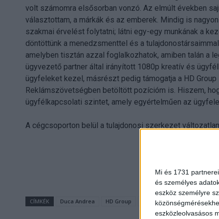
volt számomra elsősorban vonzó. Az elmúlt években sajno
választottam, a márkák és az emberek. Mindig is nagyon 
szakmai érvelést folytatni; látni egy-egy munkának a k
döntöttünk a menedzsmenttel és a tulajdonostársaimmal k
amelyben tisztán azzal foglalkozhatok, amiben talán a l
ügyvezető partner által irányított 1080p kreatív és ügyfé
ügyfeleket kezel, másrészt pedig támogatja a HD Group B
Reklámszövetségben betöltött pozícióm is. Hiszem, hogy
ügyfélkapcsolati szintet, amely egyértelműen az ügyfelei
A cégcsoporton belül a tulajdonosi szerkezet változatla
Mi és 1731 partnerei
és személyes adatoka
eszköz személyre sz
CÍMKÉK
Duca Andrea
HD Group
Urbán Zsolt
közönségmérésekhez 
eszközleolvasásos mó