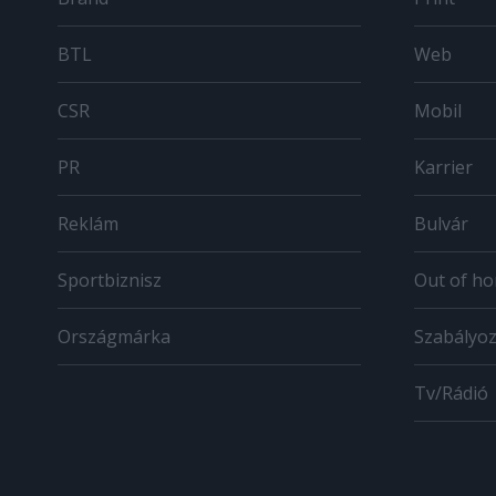
BTL
Web
CSR
Mobil
PR
Karrier
Reklám
Bulvár
Sportbiznisz
Out of h
Országmárka
Szabályo
Tv/Rádió