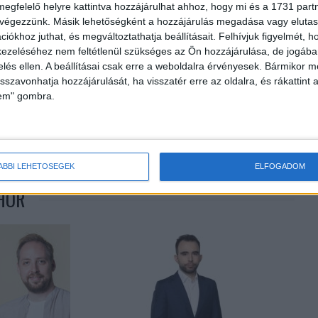
megfelelő helyre kattintva hozzájárulhat ahhoz, hogy mi és a 1731 partne
 végezzünk. Másik lehetőségként a hozzájárulás megadása vagy elutasí
iókhoz juthat, és megváltoztathatja beállításait.
Felhívjuk figyelmét, 
ezeléséhez nem feltétlenül szükséges az Ön hozzájárulása, de jogában 
zelés ellen. A beállításai csak erre a weboldalra érvényesek. Bármikor m
isszavonhatja hozzájárulását, ha visszatér erre az oldalra, és rákattint a
lem" gombra.
Következő cikk
Így bankolnak a gazdagok
ÁBBI LEHETŐSÉGEK
ELFOGADOM
HOR