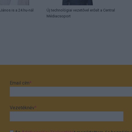
 János is a 24.hu-nál
Új technológiai vezetővel erősít a Central
Médiacsoport
Email cím
*
Vezetéknév
*