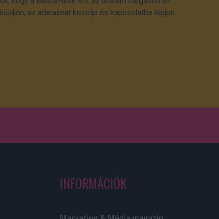
ok, hogy a MédiaHírek Kft. az általam megadott e-
üldjön, az adataimat kezelje és kapcsolatba lépjen
INFORMÁCIÓK
Marketing & Média magazin