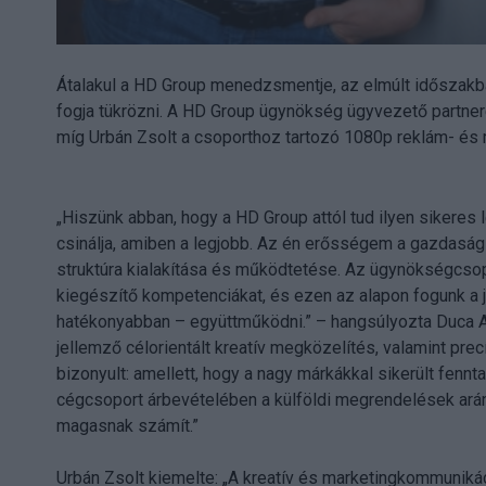
Átalakul a HD Group menedzsmentje, az elmúlt időszak
fogja tükrözni. A HD Group ügynökség ügyvezető partnerek
míg Urbán Zsolt a csoporthoz tartozó 1080p reklám- és
„Hiszünk abban, hogy a HD Group attól tud ilyen sikeres 
csinálja, amiben a legjobb. Az én erősségem a gazdasági
struktúra kialakítása és működtetése. Az ügynökségcsop
kiegészítő kompetenciákat, és ezen az alapon fogunk a j
hatékonyabban – együttműködni.” – hangsúlyozta Duca A
jellemző célorientált kreatív megközelítés, valamint 
bizonyult: amellett, hogy a nagy márkákkal sikerült fennta
cégcsoport árbevételében a külföldi megrendelések arány
magasnak számít.”
Urbán Zsolt kiemelte: „A kreatív és marketingkommunikác