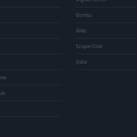
Biznisz
Állás
SzuperZöld
Data
ome
zás