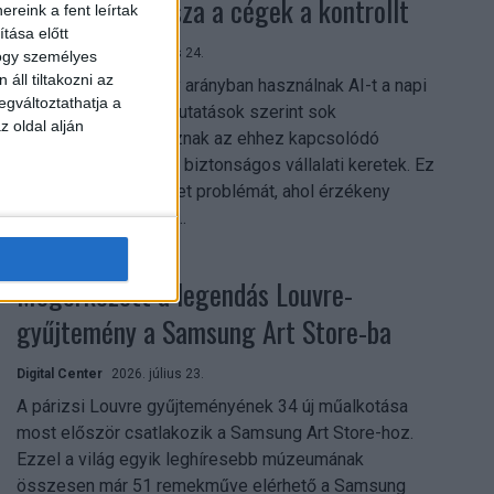
szerezhetik vissza a cégek a kontrollt
reink a fent leírtak
tása előtt
Digital Center
2026. július 24.
hogy személyes
áll tiltakozni az
A munkavállalók nagy arányban használnak AI-t a napi
egváltoztathatja a
munkában, ám friss kutatások szerint sok
z oldal alján
szervezetnél hiányoznak az ehhez kapcsolódó
világos irányelvek és biztonságos vállalati keretek. Ez
különösen ott jelenthet problémát, ahol érzékeny
üzleti információkkal...
Megérkezett a legendás Louvre-
gyűjtemény a Samsung Art Store-ba
Digital Center
2026. július 23.
A párizsi Louvre gyűjteményének 34 új műalkotása
most először csatlakozik a Samsung Art Store-hoz.
Ezzel a világ egyik leghíresebb múzeumának
összesen már 51 remekműve elérhető a Samsung