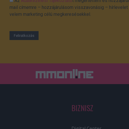
Az
Adatkezelési Tájékoztató
t megértettem és hozzájárul
mail címemre – hozzájárulásom visszavonásig – hírlevelet k
velem marketing célú megkeresésekkel.
BIZNISZ
Digital Center