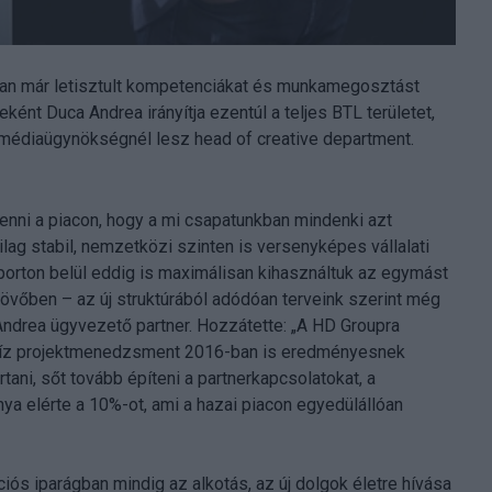
ban már letisztult kompetenciákat és munkamegosztást
ént Duca Andrea irányítja ezentúl a teljes BTL területet,
 médiaügynökségnél lesz head of creative department.
lenni a piacon, hogy a mi csapatunkban mindenki azt
lag stabil, nemzetközi szinten is versenyképes vállalati
orton belül eddig is maximálisan kihasználtuk az egymást
övőben – az új struktúrából adódóan terveink szerint még
ndrea ügyvezető partner. Hozzátette: „A HD Groupra
precíz projektmenedzsment 2016-ban is eredményesnek
rtani, sőt tovább építeni a partnerkapcsolatokat, a
a elérte a 10%-ot, ami a hazai piacon egyedülállóan
iós iparágban mindig az alkotás, az új dolgok életre hívása