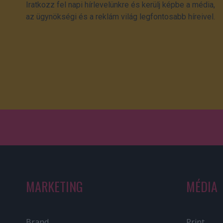
Iratkozz fel napi hírlevelünkre és kerülj képbe a média,
az ügynökségi és a reklám világ legfontosabb híreivel.
MARKETING
MÉDIA
Brand
Print