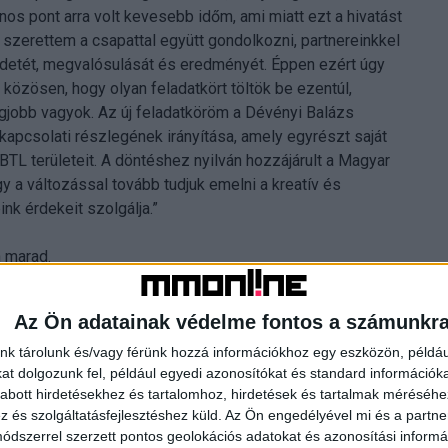
s pont arra volt kevesebb időm, ami miatt ezt a hivatást
szerettem a csapattal együtt gondolkozni, partnereinkkel
ezdetét, megvalósulását és eredményét. Éppen ezért úgy
özösen, hogy olyan feladatkört töltök be ezentúl,
egjobb vagyok. Az új feladatköröm a Dévényi Balázs
lkapcsolati részlegének irányítása, amely egyrészt saját
TL területeit. A döntéshez nyilván hozzájárult a Magyar
 a változással tovább tudjuk emelni a kreatív és
nk érdekeit szolgálja.”
n marad.
Az Ön adatainak védelme fontos a számunkr
nk tárolunk és/vagy férünk hozzá információkhoz egy eszközön, példáu
t dolgozunk fel, például egyedi azonosítókat és standard információk
abott hirdetésekhez és tartalomhoz, hirdetések és tartalmak méréséhe
és szolgáltatásfejlesztéshez küld.
Az Ön engedélyével mi és a partne
dszerrel szerzett pontos geolokációs adatokat és azonosítási informác