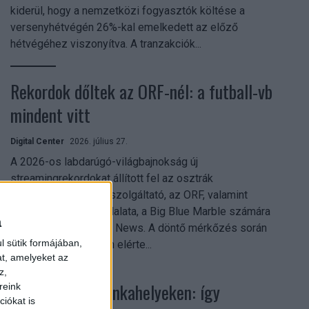
kiderül, hogy a nemzetközi fogyasztók költése a
versenyhétvégén 26%-kal emelkedett az előző
hétvégéhez viszonyítva. A tranzakciók...
Rekordok dőltek az ORF-nél: a futball-vb
mindent vitt
Digital Center
2026. július 27.
A 2026-os labdarúgó-világbajnokság új
streamingrekordokat állított fel az osztrák
közszolgálati műsorszolgáltató, az ORF, valamint
technológiai leányvállalata, a Big Blue Marble számára
a
– írja a Broadband TV News. A döntő mérkőzés során
l sütik formájában,
az átlagos nézőszám elérte...
at, amelyeket az
z,
Shadow AI a munkahelyeken: így
reink
iókat is