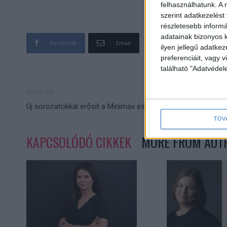
felhasználhatunk. A 
szerint adatkezelést
részletesebb informác
adatainak bizonyos k
Facebook
Email
ilyen jellegű adatke
preferenciáit, vagy v
található "Adatvéde
Előző cikk
Új sorozatokkal erősít a Minimax és a Megamax
TOV
KAPCSOLÓDÓ CIKKEK
MORE FROM AUT