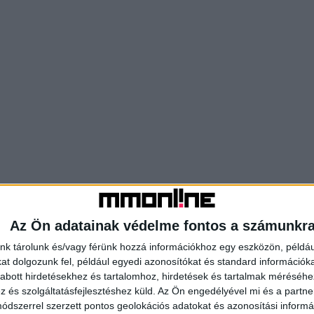
Az Ön adatainak védelme fontos a számunkr
nk tárolunk és/vagy férünk hozzá információkhoz egy eszközön, példáu
t dolgozunk fel, például egyedi azonosítókat és standard információk
abott hirdetésekhez és tartalomhoz, hirdetések és tartalmak méréséhe
és szolgáltatásfejlesztéshez küld.
Az Ön engedélyével mi és a partne
dszerrel szerzett pontos geolokációs adatokat és azonosítási informác