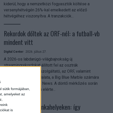
kiderül, hogy a nemzetközi fogyasztók költése a
versenyhétvégén 26%-kal emelkedett az előző
hétvégéhez viszonyítva. A tranzakciók...
Rekordok dőltek az ORF-nél: a futball-vb
mindent vitt
Digital Center
2026. július 27.
A 2026-os labdarúgó-világbajnokság új
streamingrekordokat állított fel az osztrák
közszolgálati műsorszolgáltató, az ORF, valamint
technológiai leányvállalata, a Big Blue Marble számára
a
– írja a Broadband TV News. A döntő mérkőzés során
l sütik formájában,
az átlagos nézőszám elérte...
at, amelyeket az
z,
Shadow AI a munkahelyeken: így
reink
iókat is