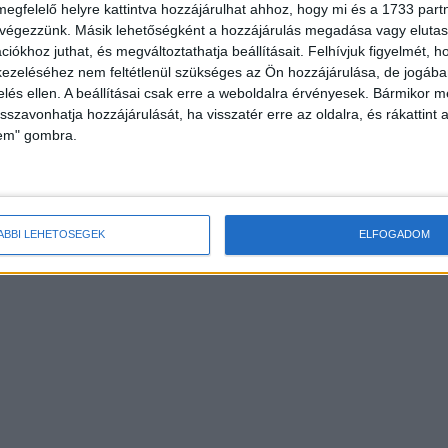
megfelelő helyre kattintva hozzájárulhat ahhoz, hogy mi és a 1733 partne
 végezzünk. Másik lehetőségként a hozzájárulás megadása vagy elutasí
iókhoz juthat, és megváltoztathatja beállításait.
Felhívjuk figyelmét, 
ezeléséhez nem feltétlenül szükséges az Ön hozzájárulása, de jogában 
zelés ellen. A beállításai csak erre a weboldalra érvényesek. Bármikor m
isszavonhatja hozzájárulását, ha visszatér erre az oldalra, és rákattint a
lem" gombra.
ÁBBI LEHETŐSÉGEK
ELFOGADOM