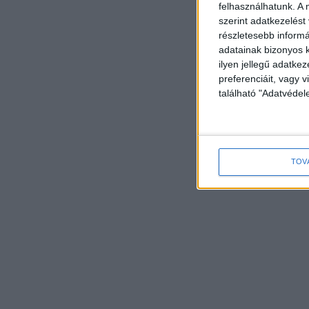
felhasználhatunk. A 
szerint adatkezelést
részletesebb informác
adatainak bizonyos k
ilyen jellegű adatke
preferenciáit, vagy v
található "Adatvéde
TOV