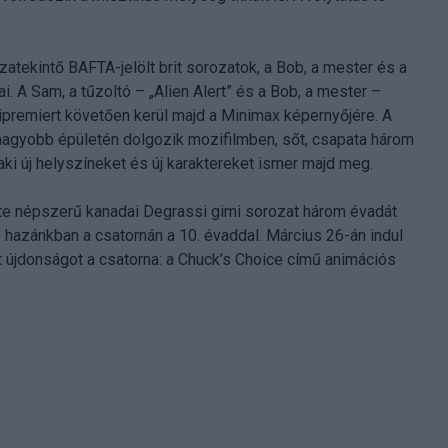
zatekintő BAFTA-jelölt brit sorozatok, a Bob, a mester és a
. A Sam, a tűzoltó – „Alien Alert” és a Bob, a mester –
premiert követően kerül majd a Minimax képernyőjére. A
nagyobb épületén dolgozik mozifilmben, sőt, csapata három
ki új helyszíneket és új karaktereket ismer majd meg.
rte népszerű kanadai Degrassi gimi sorozat három évadát
 hazánkban a csatornán a 10. évaddal. Március 26-án indul
at újdonságot a csatorna: a Chuck’s Choice című animációs