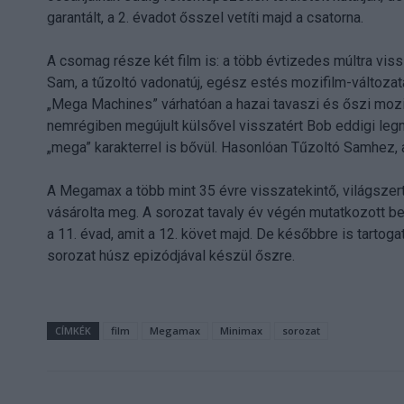
garantált, a 2. évadot ősszel vetíti majd a csatorna.
A csomag része két film is: a több évtizedes múltra viss
Sam, a tűzoltó vadonatúj, egész estés mozifilm-változatai
„Mega Machines” várhatóan a hazai tavaszi és őszi mozi
nemrégiben megújult külsővel visszatért Bob eddigi leg
„mega” karakterrel is bővül. Hasonlóan Tűzoltó Samhez, a
A Megamax a több mint 35 évre visszatekintő, világsze
vásárolta meg. A sorozat tavaly év végén mutatkozott be
a 11. évad, amit a 12. követ majd. De későbbre is tartog
sorozat húsz epizódjával készül őszre.
CÍMKÉK
film
Megamax
Minimax
sorozat