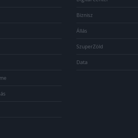
Biznisz
Állás
SzuperZöld
Data
ome
zás