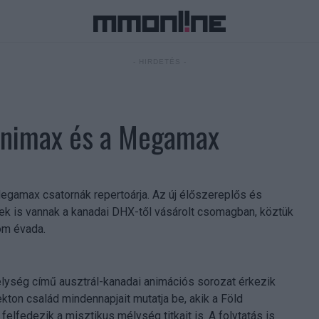
- HIRDETÉS -
Minimax és a Megamax
egamax csatornák repertoárja. Az új élőszereplős és
ek is vannak a kanadai DHX-től vásárolt csomagban, köztük
om évada.
mélység című ausztrál-kanadai animációs sorozat érkezik
kton család mindennapjait mutatja be, akik a Föld
 felfedezik a misztikus mélység titkait is. A folytatás is