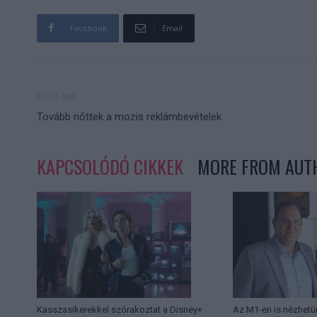
Facebook
Email
Előző cikk
Tovább nőttek a mozis reklámbevételek
KAPCSOLÓDÓ CIKKEK
MORE FROM AUT
Kasszasikerekkel szórakoztat a Disney+
Az M1-en is nézhetü