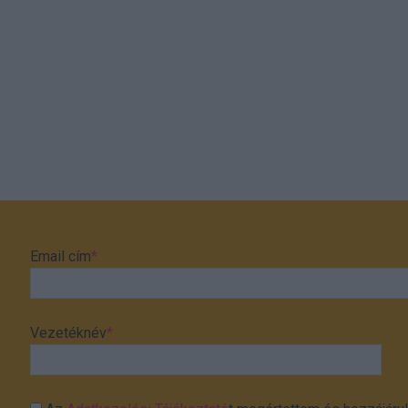
Email cím
*
Vezetéknév
*