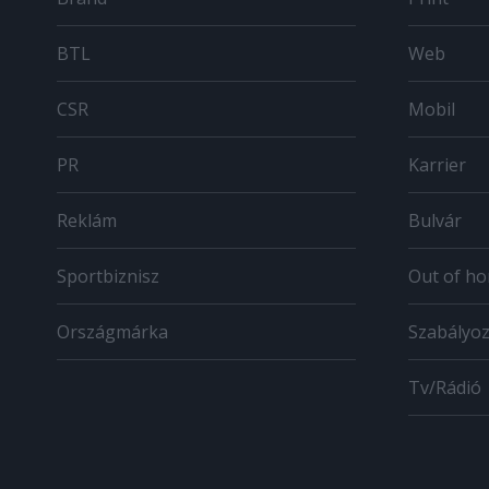
BTL
Web
CSR
Mobil
PR
Karrier
Reklám
Bulvár
Sportbiznisz
Out of h
Országmárka
Szabályo
Tv/Rádió