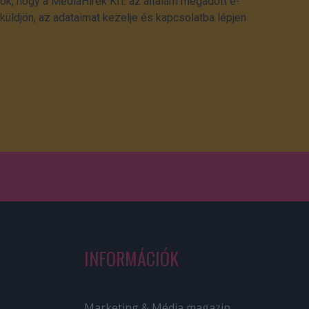
ok, hogy a MédiaHírek Kft. az általam megadott e-
üldjön, az adataimat kezelje és kapcsolatba lépjen
INFORMÁCIÓK
Marketing & Média magazin