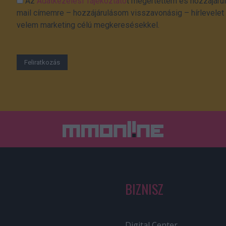
Az
Adatkezelési Tájékoztató
t megértettem és hozzájárul
mail címemre – hozzájárulásom visszavonásig – hírlevelet k
velem marketing célú megkeresésekkel.
BIZNISZ
Digital Center