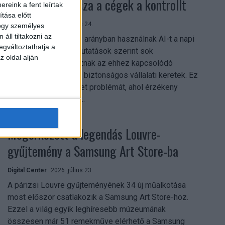
szerezhetik vissza a cégek a kontrollt
reink a fent leírtak
tása előtt
Digital Center
2026. július 24.
hogy személyes
áll tiltakozni az
A munkavállalók nagy arányban használnak AI-t a napi
egváltoztathatja a
munkában, ám friss kutatások szerint sok
z oldal alján
szervezetnél hiányoznak az ehhez kapcsolódó
világos irányelvek és biztonságos vállalati keretek. Ez
különösen ott jelenthet problémát, ahol érzékeny
üzleti információkkal...
Megérkezett a legendás Louvre-
gyűjtemény a Samsung Art Store-ba
Digital Center
2026. július 23.
A párizsi Louvre gyűjteményének 34 új műalkotása
most először csatlakozik a Samsung Art Store-hoz.
Ezzel a világ egyik leghíresebb múzeumának
összesen már 51 remekműve elérhető a Samsung