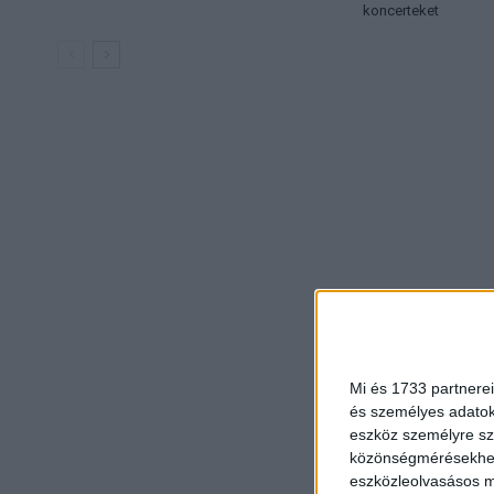
koncerteket
Mi és 1733 partnerei
és személyes adatoka
eszköz személyre sz
közönségmérésekhez 
eszközleolvasásos mó