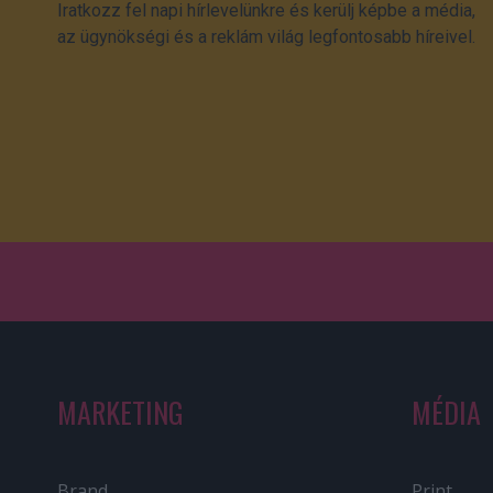
Iratkozz fel napi hírlevelünkre és kerülj képbe a média,
az ügynökségi és a reklám világ legfontosabb híreivel.
MARKETING
MÉDIA
Brand
Print