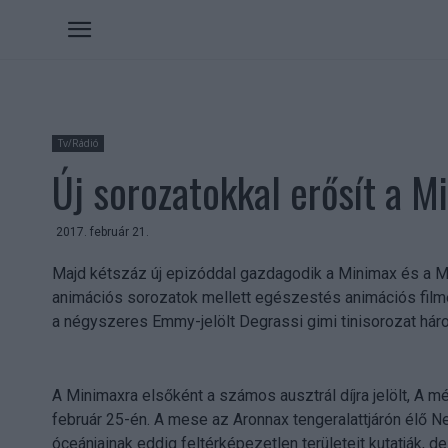
Tv/Rádió
Új sorozatokkal erősít a 
2017. február 21.
Majd kétszáz új epizóddal gazdagodik a Minimax és a M
animációs sorozatok mellett egészestés animációs film
a négyszeres Emmy-jelölt Degrassi gimi tinisorozat hár
A Minimaxra elsőként a számos ausztrál díjra jelölt, A 
február 25-én. A mese az Aronnax tengeralattjárón élő Ne
óceánjainak eddig feltérképezetlen területeit kutatják, de