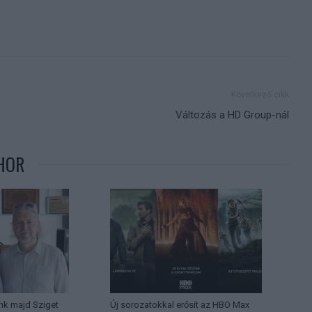
Következő cikk
Változás a HD Group-nál
HOR
nk majd Sziget
Új sorozatokkal erősít az HBO Max