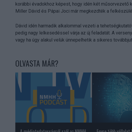
korábbi évadokhoz képest, hogy idén két műsorvezető k
Miller Dávid és Pápai Joci már megkezdték a felkészül
Dávid idén harmadik alkalommal vezeti a tehetségkutatót
pedig nagy lelkesedéssel várja az új feladatát. A verse
vagy ha úgy alakul velük ünnepelhetik a sikeres továbbjut
OLVASTA MÁR?
A médiatudatosságról szól az NMHH
Egyre több vállalat