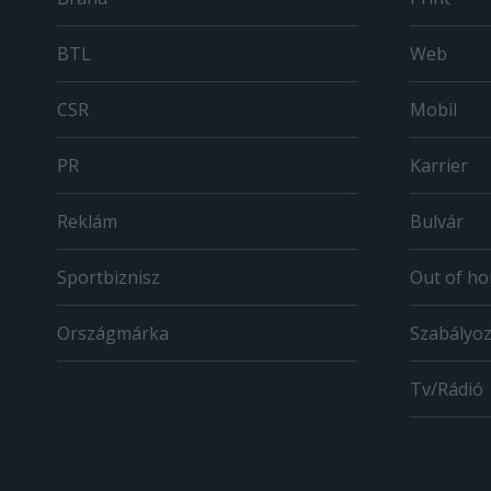
BTL
Web
CSR
Mobil
PR
Karrier
Reklám
Bulvár
Sportbiznisz
Out of h
Országmárka
Szabályo
Tv/Rádió