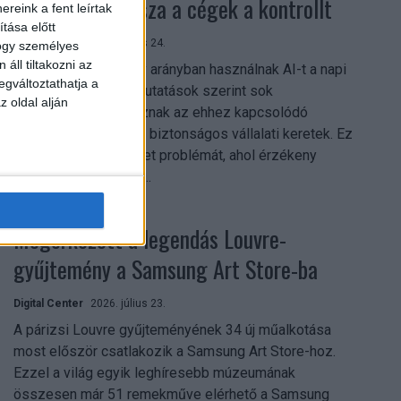
szerezhetik vissza a cégek a kontrollt
reink a fent leírtak
tása előtt
Digital Center
2026. július 24.
hogy személyes
áll tiltakozni az
A munkavállalók nagy arányban használnak AI-t a napi
egváltoztathatja a
munkában, ám friss kutatások szerint sok
z oldal alján
szervezetnél hiányoznak az ehhez kapcsolódó
világos irányelvek és biztonságos vállalati keretek. Ez
különösen ott jelenthet problémát, ahol érzékeny
üzleti információkkal...
Megérkezett a legendás Louvre-
gyűjtemény a Samsung Art Store-ba
Digital Center
2026. július 23.
A párizsi Louvre gyűjteményének 34 új műalkotása
most először csatlakozik a Samsung Art Store-hoz.
Ezzel a világ egyik leghíresebb múzeumának
összesen már 51 remekműve elérhető a Samsung