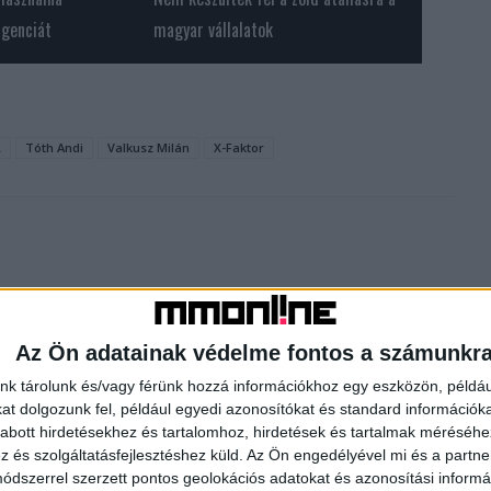
igenciát
magyar vállalatok
L
Tóth Andi
Valkusz Milán
X-Faktor
Az Ön adatainak védelme fontos a számunkr
nk tárolunk és/vagy férünk hozzá információkhoz egy eszközön, példáu
Következő cikk
t dolgozunk fel, például egyedi azonosítókat és standard információk
Így teljesítettek a legnagyobb médiacégek
abott hirdetésekhez és tartalomhoz, hirdetések és tartalmak méréséhe
és szolgáltatásfejlesztéshez küld.
Az Ön engedélyével mi és a partne
dszerrel szerzett pontos geolokációs adatokat és azonosítási informác