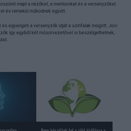
öszönti majd a nézőket, a mentorokat és a versenyzőket.
ést és remekül működnek együtt.
 és egyengeti a versenyzők útját a színfalak mögött. Joci
nyzők így egyből két műsorvezetővel is beszélgethetnek,
ást.
 használna
Nem készültek fel a zöld átállásra a