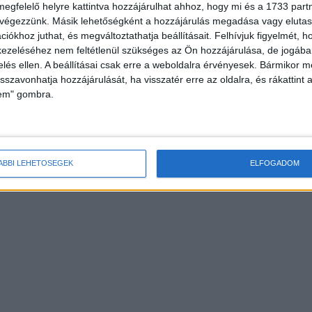
HOR
megfelelő helyre kattintva hozzájárulhat ahhoz, hogy mi és a 1733 partne
 végezzünk. Másik lehetőségként a hozzájárulás megadása vagy elutasí
iókhoz juthat, és megváltoztathatja beállításait.
Felhívjuk figyelmét, 
ezeléséhez nem feltétlenül szükséges az Ön hozzájárulása, de jogában 
zelés ellen. A beállításai csak erre a weboldalra érvényesek. Bármikor m
isszavonhatja hozzájárulását, ha visszatér erre az oldalra, és rákattint a
lem" gombra.
órakoztat a Disney+
Az M1-en is nézhetünk majd Sziget
koncerteket
ÁBBI LEHETŐSÉGEK
ELFOGADOM