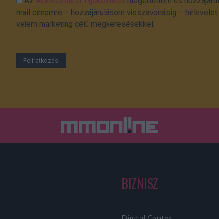
Az
Adatkezelési Tájékoztató
t megértettem és hozzájárul
mail címemre – hozzájárulásom visszavonásig – hírlevelet k
velem marketing célú megkeresésekkel.
BIZNISZ
Digital Center