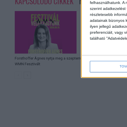
KAPCSOLÓDÓ CIKKEK
MORE FROM AUT
felhasználhatunk. A 
szerint adatkezelést
részletesebb informác
adatainak bizonyos k
ilyen jellegű adatke
preferenciáit, vagy v
található "Adatvéde
Forsthoffer Ágnes nyitja meg a szeptemberi
Kasszasikerekkel sz
WMN Fesztivált
TOV