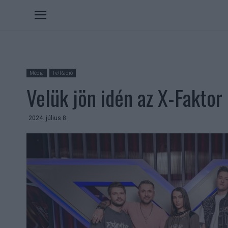
Média
Tv/Rádió
Velük jön idén az X-Faktor
2024. július 8.