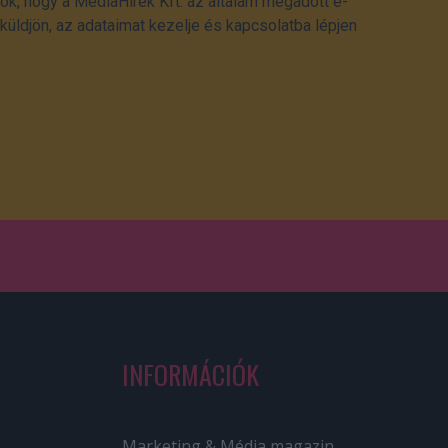
ok, hogy a MédiaHírek Kft. az általam megadott e-
üldjön, az adataimat kezelje és kapcsolatba lépjen
INFORMÁCIÓK
Marketing & Média magazin