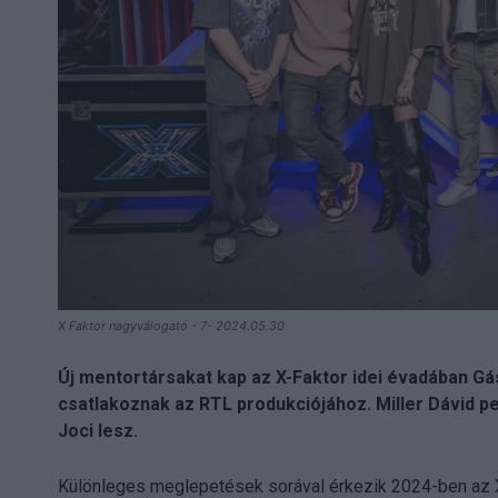
X Faktor nagyválogató - 7- 2024.05.30
Új mentortársakat kap az X-Faktor idei évadában Gás
csatlakoznak az RTL produkciójához. Miller Dávid p
Joci lesz.
Különleges meglepetések sorával érkezik 2024-ben az X-