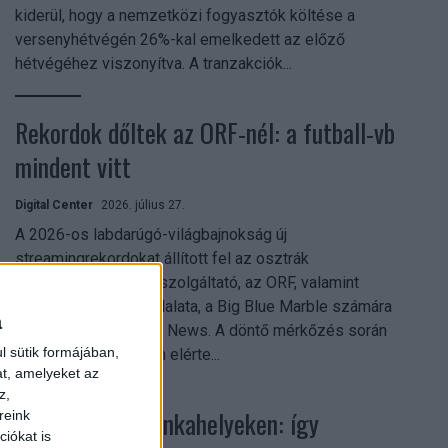
kiderül, hogy a nemzetközi fogyasztók költése a
versenyhétvégén 26%-kal emelkedett az előző
hétvégéhez viszonyítva. A tranzakciók...
Rekordok dőltek az ORF-nél: a futball-vb
mindent vitt
Digital Center
2026. július 27.
A 2026-os labdarúgó-világbajnokság új
streamingrekordokat állított fel az osztrák
közszolgálati műsorszolgáltató, az ORF, valamint
technológiai leányvállalata, a Big Blue Marble számára
a
– írja a Broadband TV News. A döntő mérkőzés során
l sütik formájában,
az átlagos nézőszám elérte...
at, amelyeket az
z,
Shadow AI a munkahelyeken: így
reink
iókat is