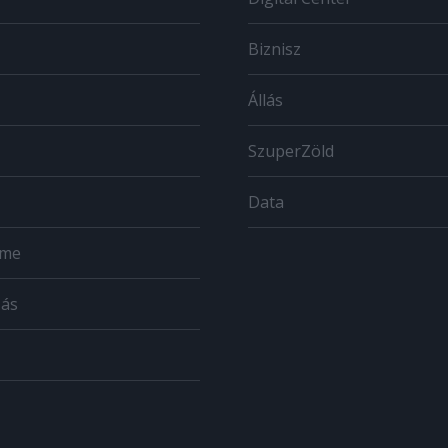
Biznisz
Állás
SzuperZöld
Data
ome
zás