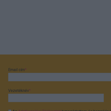
Email cím
*
Vezetéknév
*