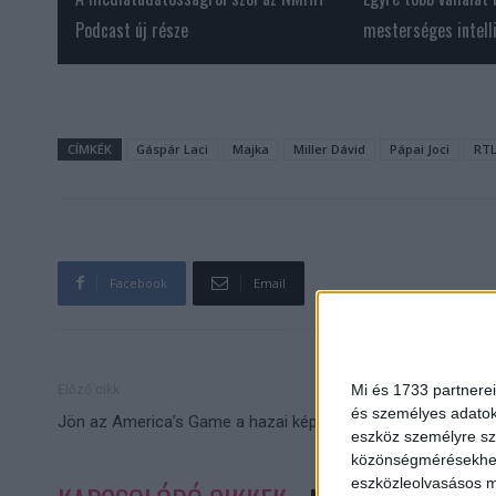
Podcast új része
mesterséges intell
CÍMKÉK
Gáspár Laci
Majka
Miller Dávid
Pápai Joci
RT
Facebook
Email
Mi és 1733 partnerei
Előző cikk
és személyes adatoka
Jön az America’s Game a hazai képernyőkre
eszköz személyre sz
közönségmérésekhez 
eszközleolvasásos mó