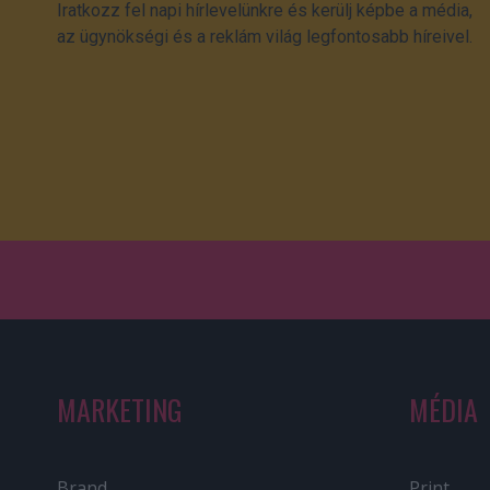
Iratkozz fel napi hírlevelünkre és kerülj képbe a média,
az ügynökségi és a reklám világ legfontosabb híreivel.
MARKETING
MÉDIA
Brand
Print