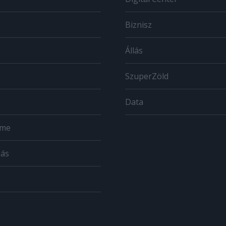
Biznisz
Állás
SzuperZöld
Data
ome
zás