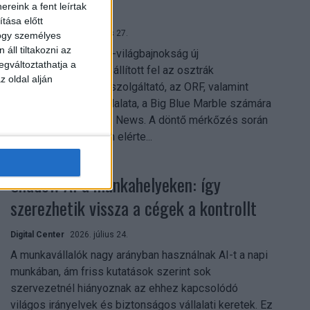
mindent vitt
reink a fent leírtak
tása előtt
Digital Center
2026. július 27.
hogy személyes
áll tiltakozni az
A 2026-os labdarúgó-világbajnokság új
egváltoztathatja a
streamingrekordokat állított fel az osztrák
z oldal alján
közszolgálati műsorszolgáltató, az ORF, valamint
technológiai leányvállalata, a Big Blue Marble számára
– írja a Broadband TV News. A döntő mérkőzés során
az átlagos nézőszám elérte...
Shadow AI a munkahelyeken: így
szerezhetik vissza a cégek a kontrollt
Digital Center
2026. július 24.
A munkavállalók nagy arányban használnak AI-t a napi
munkában, ám friss kutatások szerint sok
szervezetnél hiányoznak az ehhez kapcsolódó
világos irányelvek és biztonságos vállalati keretek. Ez