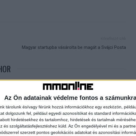
Következő cikk
Magyar startupba vásárolta be magát a Svájci Posta
HOR
Az Ön adatainak védelme fontos a számunkr
nk tárolunk és/vagy férünk hozzá információkhoz egy eszközön, példáu
t dolgozunk fel, például egyedi azonosítókat és standard információk
abott hirdetésekhez és tartalomhoz, hirdetések és tartalmak méréséhe
és szolgáltatásfejlesztéshez küld.
Az Ön engedélyével mi és a partne
óra indul a magyar
Forsthoffer Ágnes nyitja meg a szeptemberi
dszerrel szerzett pontos geolokációs adatokat és azonosítási informác