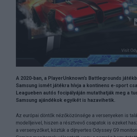
A 2020-ban, a PlayerUnknown’s Battlegrounds játé
Samsung ismét játékra hívja a kontinens e-sport csa
Leagueben autós focipályáján mutathatják meg a tud
Samsung ajándékok egyikét is hazavihetik.
Az európai döntők nézőközönsége a versenyeken is tal
modelljeivel, hiszen a résztvevő csapatok is ezeket has
a versenyzőket, köztük a díjnyertes Odyssey G9 monitor