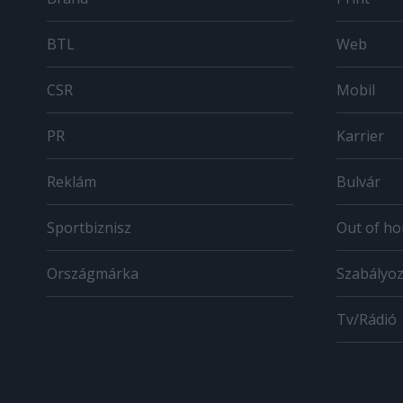
BTL
Web
CSR
Mobil
PR
Karrier
Reklám
Bulvár
Sportbiznisz
Out of h
Országmárka
Szabályo
Tv/Rádió