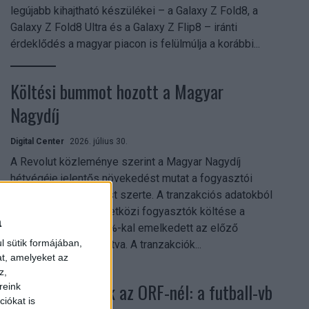
legújabb kihajtható készülékei – a Galaxy Z Fold8, a
Galaxy Z Fold8 Ultra és a Galaxy Z Flip8 – iránti
érdeklődés a magyar piacon is felülmúlja a korábbi...
Költési bummot hozott a Magyar
Nagydíj
Digital Center
2026. július 30.
A Revolut közleménye szerint a Magyar Nagydíj
hétvégéje jelentős növekedést mutat a fogyasztói
aktivitásban Budapest szerte. A tranzakciós adatokból
kiderül, hogy a nemzetközi fogyasztók költése a
a
versenyhétvégén 26%-kal emelkedett az előző
l sütik formájában,
hétvégéhez viszonyítva. A tranzakciók...
at, amelyeket az
z,
Rekordok dőltek az ORF-nél: a futball-vb
reink
iókat is