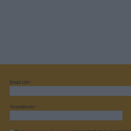
Email cím
*
Vezetéknév
*