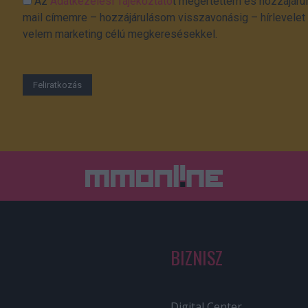
Az
Adatkezelési Tájékoztató
t megértettem és hozzájárul
mail címemre – hozzájárulásom visszavonásig – hírlevelet k
velem marketing célú megkeresésekkel.
BIZNISZ
Digital Center