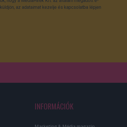
ok, hogy a MédiaHírek Kft. az általam megadott e-
üldjön, az adataimat kezelje és kapcsolatba lépjen
INFORMÁCIÓK
Marketing & Média magazin