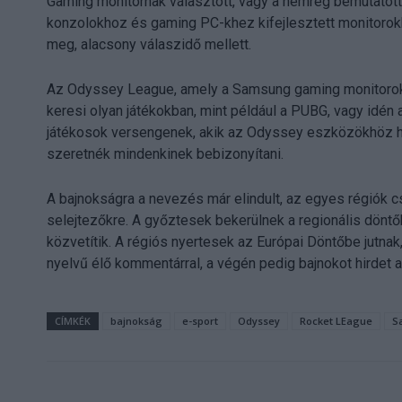
Gaming monitornak választott, vagy a nemrég bemutatot
konzolokhoz és gaming PC-khez kifejlesztett monitorok
meg, alacsony válaszidő mellett.
Az Odyssey League, amely a Samsung gaming monitorokról
keresi olyan játékokban, mint például a PUBG, vagy idén
játékosok versengenek, akik az Odyssey eszközökhöz h
szeretnék mindenkinek bebizonyítani.
A bajnokságra a nevezés már elindult, az egyes régiók cs
selejtezőkre. A győztesek bekerülnek a regionális dönt
közvetítik. A régiós nyertesek az Európai Döntőbe jutna
nyelvű élő kommentárral, a végén pedig bajnokot hirdet
CÍMKÉK
bajnokság
e-sport
Odyssey
Rocket LEague
S