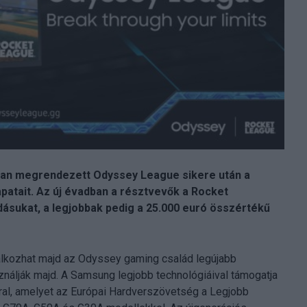
kban megrendezett Odyssey League sikere után a
patait. Az új évadban a résztvevők a Rocket
ásukat, a legjobbak pedig a 25.000 euró összértékű
álkozhat majd az Odyssey gaming család legújabb
ználják majd. A Samsung legjobb technológiáival támogatja
ral, amelyet az Európai Hardverszövetség a Legjobb