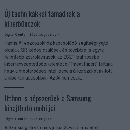
Új technikákkal támadnak a
kiberbűnözők
Digital Center
2026. augusztus 7.
Hamis AI eszközökhöz kapcsolódó segítségnyújtó
oldalak, QR-kódos csalások és továbbra is egyre
fejlettebb zsarolóvírusok: az ESET legfrissebb
kiberfenyegetettségi jelentése (Threat Riport) feltárja,
hogy a mesterséges intelligencia új korszakot nyitott
a kibertámadásokban. Az AI nemcsak...
Itthon is népszerűek a Samsung
kihajtható mobiljai
Digital Center
2026. augusztus 3.
A Samsung Electronics július 22-én bemutatott