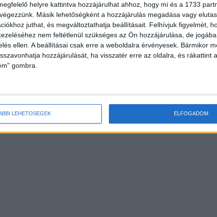
WMN Fesztivált
megfelelő helyre kattintva hozzájárulhat ahhoz, hogy mi és a 1733 partne
 végezzünk. Másik lehetőségként a hozzájárulás megadása vagy elutasí
iókhoz juthat, és megváltoztathatja beállításait.
Felhívjuk figyelmét, 
ezeléséhez nem feltétlenül szükséges az Ön hozzájárulása, de jogában 
zelés ellen. A beállításai csak erre a weboldalra érvényesek. Bármikor m
isszavonhatja hozzájárulását, ha visszatér erre az oldalra, és rákattint a
lem" gombra.
ÁBBI LEHETŐSÉGEK
ELFOGADOM