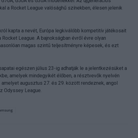
t G70A, G50A és G30A modellekkel. Az újgenerációs
kal a Rocket League valósághű színekben, élesen jelenik
 kapta a nevét, Európa legkiválóbb kompetitív játékosait
 a Rocket League. A bajnokságban évről évre olyan
asonlóan magas szintű teljesítményre képesek, és ezt
apatai egészen július 23-ig adhatják le a jelentkezésüket a
őkbe, amelyek mindegyikét élőben, a résztvevők nyelvén
k, amelyet augusztus 27. és 29. között rendeznek, angol
 az Odyssey League.
amsung