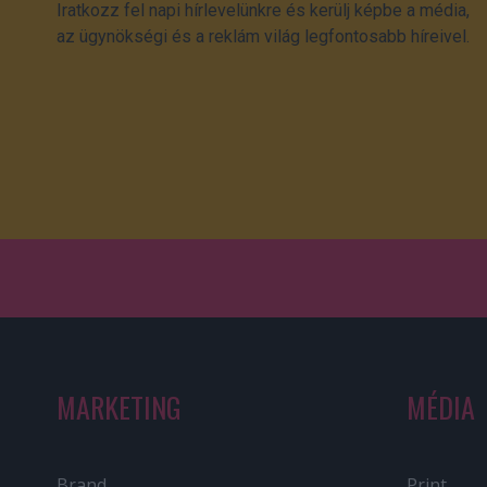
Iratkozz fel napi hírlevelünkre és kerülj képbe a média,
az ügynökségi és a reklám világ legfontosabb híreivel.
MARKETING
MÉDIA
Brand
Print