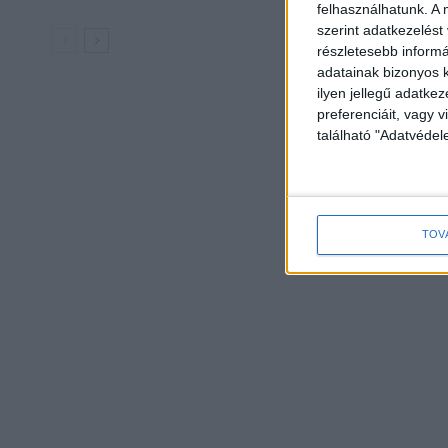
vlogger
felhasználhatunk. A 
szerint adatkezelést
részletesebb informác
adatainak bizonyos k
ilyen jellegű adatke
preferenciáit, vagy v
található "Adatvéde
TOV