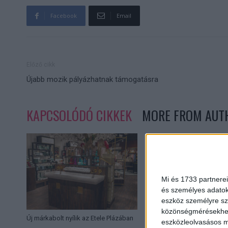
Facebook
Email
Előző cikk
Újabb mozik pályázhatnak támogatásra
KAPCSOLÓDÓ CIKKEK
MORE FROM AUT
Mi és 1733 partnerei
és személyes adatoka
eszköz személyre sz
közönségmérésekhez 
Új márkabolt nyílik az Etele Plázában
Különleges expedíci
eszközleolvasásos mó