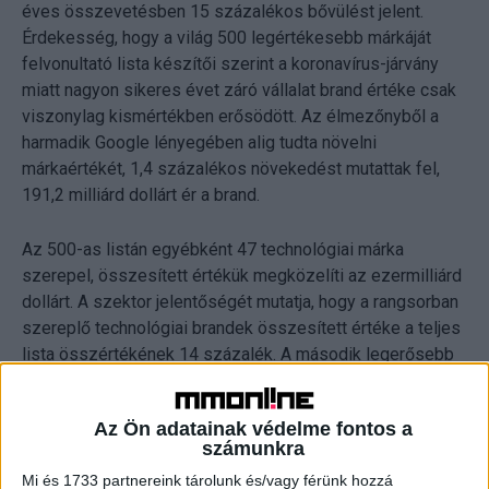
éves összevetésben 15 százalékos bővülést jelent.
Érdekesség, hogy a világ 500 legértékesebb márkáját
felvonultató lista készítői szerint a koronavírus-járvány
miatt nagyon sikeres évet záró vállalat brand értéke csak
viszonylag kismértékben erősödött. Az élmezőnyből a
harmadik Google lényegében alig tudta növelni
márkaértékét, 1,4 százalékos növekedést mutattak fel,
191,2 milliárd dollárt ér a brand.
Az 500-as listán egyébként 47 technológiai márka
szerepel, összesített értékük megközelíti az ezermilliárd
dollárt. A szektor jelentőségét mutatja, hogy a rangsorban
szereplő technológiai brandek összesített értéke a teljes
lista összértékének 14 százalék. A második legerősebb
ágazat a kiskereskedelem volt, ami 45 branddel és 13,1
százalékos részesedéssel szerepelt a rangsorban, míg a
Az Ön adatainak védelme fontos a
harmadik bankszektor, 67 márkával és 12,4 százalékos
számunkra
részesedéssel.
Mi és 1733 partnereink tárolunk és/vagy férünk hozzá