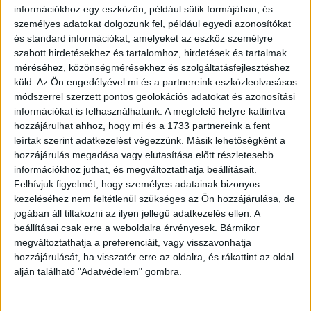
információkhoz egy eszközön, például sütik formájában, és
A Brand Finance listáján a legnagyobb fejlődést ezúttal a
személyes adatokat dolgozunk fel, például egyedi azonosítókat
Tesla tudta felmutatni, egy év alatt 158 százalékot nőtt a
és standard információkat, amelyeket az eszköz személyre
márkaértéke, elérve a 32 milliárd dollárt. Ennek
szabott hirdetésekhez és tartalomhoz, hirdetések és tartalmak
köszönhetően a tavalyi 147. helyről a 42. pozícióba jött fel
méréséhez, közönségmérésekhez és szolgáltatásfejlesztéshez
a cég. Az autós márkák között ugyanakkor még így is csak
küld.
Az Ön engedélyével mi és a partnereink eszközleolvasásos
módszerrel szerzett pontos geolokációs adatokat és azonosítási
a 7. a Tesla, ebben a kategóriában a Toyota vezet – a 12.
információkat is felhasználhatunk. A megfelelő helyre kattintva
helyen vannak -, közvetlenül utánuk a Mercedes-Benz jön
hozzájárulhat ahhoz, hogy mi és a 1733 partnereink a fent
a 13. helyen, míg a Volkswagen a harmadik legértékesebb
leírtak szerint adatkezelést végezzünk. Másik lehetőségként a
autómárka, és a lista 26. helyén van.
hozzájárulás megadása vagy elutasítása előtt részletesebb
információkhoz juthat, és megváltoztathatja beállításait.
A klasszikus médiavállalatok viszont nem szerepeltek túl
Felhívjuk figyelmét, hogy személyes adatainak bizonyos
kezeléséhez nem feltétlenül szükséges az Ön hozzájárulása, de
jól, a legnagyobb zuhanás a CBS-hez köthető, aminek 49
jogában áll tiltakozni az ilyen jellegű adatkezelés ellen. A
százalékkal esett a brandértéke, de az NBC is 44,3
beállításai csak erre a weboldalra érvényesek. Bármikor
százalékos mínuszban van 2020-hoz képest. A streaming
megváltoztathatja a preferenciáit, vagy visszavonhatja
viszont jól megy, a Netflix újabb 9 százalékot erősödött
hozzájárulását, ha visszatér erre az oldalra, és rákattint az oldal
és 8 helyet javítva a 64. a legújabb rangsorban.
alján található "Adatvédelem" gombra.