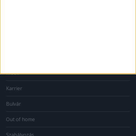
MÉDIA
Print
Web
Mobil
Karrier
Bulvár
Out of home
Szabályozás