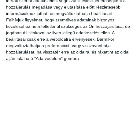
leírtak szerint adatkezelést végezzünk. Másik lehetőségként a
Facebook
Email
hozzájárulás megadása vagy elutasítása előtt részletesebb
információkhoz juthat, és megváltoztathatja beállításait.
Felhívjuk figyelmét, hogy személyes adatainak bizonyos
kezeléséhez nem feltétlenül szükséges az Ön hozzájárulása, de
Előző cikk
Következő cikk
jogában áll tiltakozni az ilyen jellegű adatkezelés ellen. A
Társadalmi célú
Új hely nyílt a Balatonnál
beállításai csak erre a weboldalra érvényesek. Bármikor
vállalkozásokat finanszíroz az
megváltoztathatja a preferenciáit, vagy visszavonhatja
Erste
hozzájárulását, ha visszatér erre az oldalra, és rákattint az oldal
alján található "Adatvédelem" gombra.
KAPCSOLÓDÓ CIKKEK
MORE FROM AUTHOR
Új márkabolt nyílik az Etele Plázában
Különleges expedícióra indul a magyar
vlogger