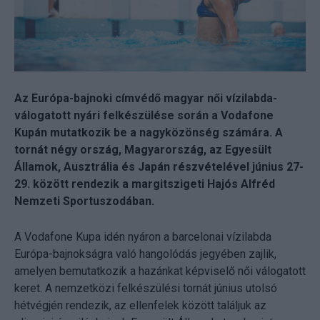
Az Európa-bajnoki címvédő magyar női vízilabda-
válogatott nyári felkészülése során a Vodafone
Kupán mutatkozik be a nagyközönség számára. A
tornát négy ország, Magyarország, az Egyesült
Államok, Ausztrália és Japán részvételével június 27-
29. között rendezik a margitszigeti Hajós Alfréd
Nemzeti Sportuszodában.
A Vodafone Kupa idén nyáron a barcelonai vízilabda
Európa-bajnokságra való hangolódás jegyében zajlik,
amelyen bemutatkozik a hazánkat képviselő női válogatott
keret. A nemzetközi felkészülési tornát június utolsó
hétvégjén rendezik, az ellenfelek között találjuk az