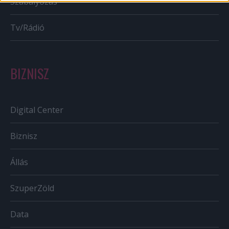
Szabályozás
Tv/Rádió
BIZNISZ
Digital Center
Biznisz
Állás
SzuperZöld
Data