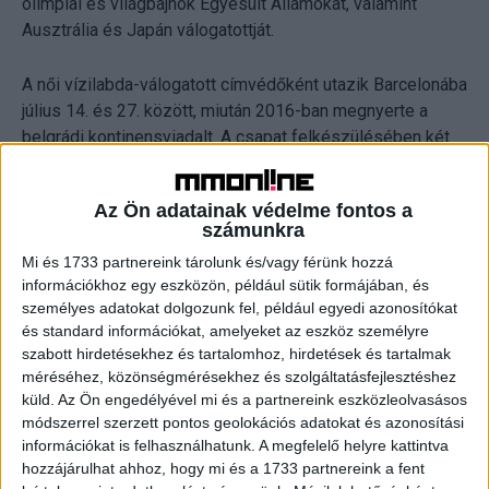
olimpiai és világbajnok Egyesült Államokat, valamint
Ausztrália és Japán válogatottját.
A női vízilabda-válogatott címvédőként utazik Barcelonába
július 14. és 27. között, miután 2016-ban megnyerte a
belgrádi kontinensviadalt. A csapat felkészülésében két
rangos nemzetközi torna szerepel, amelynek első
állomása a hazai pályán rendezett Vodafone Kupa.
Az Ön adatainak védelme fontos a
számunkra
A Vodafone Kupára a belépés ingyenes, de
Mi és 1733 partnereink tárolunk és/vagy férünk hozzá
regisztrációhoz kötött. Regisztrálni a Magyar Vízilabda
információkhoz egy eszközön, például sütik formájában, és
Szövetség oldalán lehet.
személyes adatokat dolgozunk fel, például egyedi azonosítókat
és standard információkat, amelyeket az eszköz személyre
szabott hirdetésekhez és tartalomhoz, hirdetések és tartalmak
CÍMKÉK
női vízilabda
sport
vodafone kupa
méréséhez, közönségmérésekhez és szolgáltatásfejlesztéshez
küld.
Az Ön engedélyével mi és a partnereink eszközleolvasásos
módszerrel szerzett pontos geolokációs adatokat és azonosítási
információkat is felhasználhatunk. A megfelelő helyre kattintva
hozzájárulhat ahhoz, hogy mi és a 1733 partnereink a fent