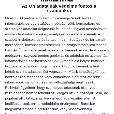
Beruházási Alap kezelésében működő EaSI
Az Ön adatainak védelme fontos a
garanciarendszer 2015. júniusában indult útjára. Az EBA
számunkra
nem nyújt közvetlen pénzügyi segítséget a vállalkozások
Mi és 1733 partnereink tárolunk és/vagy férünk hozzá
számára, hanem helyi pénzügyi közvetítőkön – például
információkhoz egy eszközön, például sütik formájában, és
mikrohitelezési, szociális finanszírozást nyújtó
személyes adatokat dolgozunk fel, például egyedi azonosítókat
és standard információkat, amelyeket az eszköz személyre
intézményeken és garanciavállalatokon keresztül,
szabott hirdetésekhez és tartalomhoz, hirdetések és tartalmak
valamint az Európai Unió 28 tagállamában és az EaSI-
méréséhez, közönségmérésekhez és szolgáltatásfejlesztéshez
programban közreműködő további országokban aktív
küld.
Az Ön engedélyével mi és a partnereink eszközleolvasásos
bankok bevonásával – biztosít finanszírozási
módszerrel szerzett pontos geolokációs adatokat és azonosítási
lehetőséget. Az említett pénzügyi közvetítők közvetlenül
információkat is felhasználhatunk. A megfelelő helyre kattintva
foglalkoznak az érdeklődőkkel annak érdekében, hogy az
hozzájárulhat ahhoz, hogy mi és a 1733 partnereink a fent
EaSI garanciaprogramja által kínált támogatás célba érjen.
leírtak szerint adatkezelést végezzünk. Másik lehetőségként a
hozzájárulás megadása vagy elutasítása előtt részletesebb
információkhoz juthat, és megváltoztathatja beállításait.
A foglalkoztatás és a szociális innováció európai
Felhívjuk figyelmét, hogy személyes adatainak bizonyos
programja
kezeléséhez nem feltétlenül szükséges az Ön hozzájárulása, de
jogában áll tiltakozni az ilyen jellegű adatkezelés ellen. A
A foglalkoztatás és a szociális innováció európai
beállításai csak erre a weboldalra érvényesek. Bármikor
programjának (EaSI) célja, hogy támogassa az Európai
megváltoztathatja a preferenciáit, vagy visszavonhatja