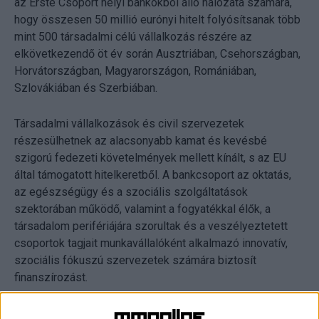
az Erste Csoport helyi bankokból álló hálózata számára,
hogy összesen 50 millió eurónyi hitelt folyósítsanak több
mint 500 társadalmi célú vállalkozás részére az
elkövetkezendő öt év során Ausztriában, Csehországban,
Horvátországban, Magyarországon, Romániában,
Szlovákiában és Szerbiában.
Társadalmi vállalkozások és civil szervezetek
részesülhetnek az alacsonyabb kamat és kevésbé
szigorú fedezeti követelmények mellett kínált, s az EU
által támogatott hitelkeretből. A bankcsoport az oktatás,
az egészségügy és a szociális szolgáltatások
szektorában működő, valamint a fogyatékkal élők, a
társadalom perifériájára szorultak és a veszélyeztetett
csoportok tagjait munkavállalóként alkalmazó innovatív,
szociális fókuszú szervezetek számára biztosít
finanszírozást.
Az Európai Bizottság finanszírozásában és az Európai