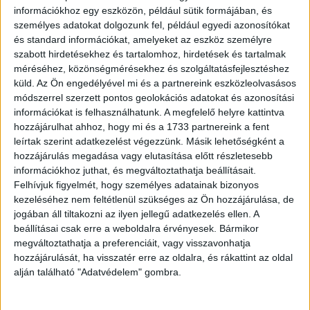
bevezetését. 2023 végére Észak-Amerikában a mobil
információkhoz egy eszközön, például sütik formájában, és
előfizetések közel fele várhatóan 5G-re szól majd.
személyes adatokat dolgozunk fel, például egyedi azonosítókat
Ugyanez a szám Észak-kelet Ázsiában 34 százalék és
és standard információkat, amelyeket az eszköz személyre
szabott hirdetésekhez és tartalomhoz, hirdetések és tartalmak
Nyugat-Európában várhatóan 21 százalék körül alakul.
méréséhez, közönségmérésekhez és szolgáltatásfejlesztéshez
küld.
Az Ön engedélyével mi és a partnereink eszközleolvasásos
Globális szinten az 5G kereskedelmi beindítása 2020-tól
módszerrel szerzett pontos geolokációs adatokat és azonosítási
várható. Az Ericsson előrejelzései szerint az 5G
információkat is felhasználhatunk. A megfelelő helyre kattintva
előfizetések száma meghaladhatja az 1 milliárdot 2023
hozzájárulhat ahhoz, hogy mi és a 1733 partnereink a fent
végére, tehát az összes mobil előfizetés 12 százaléka
leírtak szerint adatkezelést végezzünk. Másik lehetőségként a
már 5G-s lesz.
hozzájárulás megadása vagy elutasítása előtt részletesebb
információkhoz juthat, és megváltoztathatja beállításait.
Felhívjuk figyelmét, hogy személyes adatainak bizonyos
A mobil adatforgalom az előrejelzett időszak alatt
kezeléséhez nem feltétlenül szükséges az Ön hozzájárulása, de
várhatóan nyolcszorosára nő, és elérheti a havi 107
jogában áll tiltakozni az ilyen jellegű adatkezelés ellen. A
exabyte (EB) mennyiséget – ez annyi, mintha a világ
beállításai csak erre a weboldalra érvényesek. Bármikor
összes mobil előfizetője 10 órán keresztül közvetítene
megváltoztathatja a preferenciáit, vagy visszavonhatja
élőben HD minőségű videót. 2023-ra a világ mobil
hozzájárulását, ha visszatér erre az oldalra, és rákattint az oldal
alján található "Adatvédelem" gombra.
adatforgalmának mintegy 20 százaléka várhatóan már 5G
hálózatokon keresztül bonyolódik. Ez a jelenlegi
4G/3G/2G forgalom másfélszeresének felel meg.