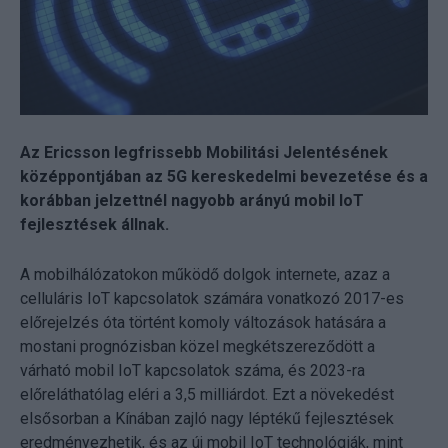
Az Ericsson legfrissebb Mobilitási Jelentésének
középpontjában az 5G kereskedelmi bevezetése és a
korábban jelzettnél nagyobb arányú mobil IoT
fejlesztések állnak.
A mobilhálózatokon működő dolgok internete, azaz a
celluláris IoT kapcsolatok számára vonatkozó 2017-es
előrejelzés óta történt komoly változások hatására a
mostani prognózisban közel megkétszereződött a
várható mobil IoT kapcsolatok száma, és 2023-ra
előreláthatólag eléri a 3,5 milliárdot. Ezt a növekedést
elsősorban a Kínában zajló nagy léptékű fejlesztések
eredményezhetik, és az új mobil IoT technológiák, mint