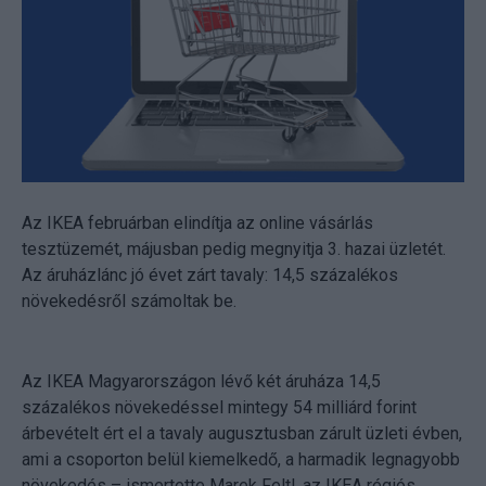
Az IKEA februárban elindítja az online vásárlás
tesztüzemét, májusban pedig megnyitja 3. hazai üzletét.
Az áruházlánc jó évet zárt tavaly: 14,5 százalékos
növekedésről számoltak be.
Az IKEA Magyarországon lévő két áruháza 14,5
százalékos növekedéssel mintegy 54 milliárd forint
árbevételt ért el a tavaly augusztusban zárult üzleti évben,
ami a csoporton belül kiemelkedő, a harmadik legnagyobb
növekedés – ismertette Marek Feltl, az IKEA régiós