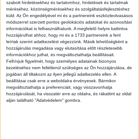
egyedi látogatója volt az áruházlánc magyarországi
szabott hirdetésekhez és tartalomhoz, hirdetések és tartalmak
méréséhez, közönségmérésekhez és szolgáltatásfejlesztéshez
honlapjának, 5 millióan mentek el az áruházakba, és 3
küld.
Az Ön engedélyével mi és a partnereink eszközleolvasásos
millióan vásároltak is. Az átlagos áruházi költés szintén
módszerrel szerzett pontos geolokációs adatokat és azonosítási
emelkedett tavaly, 16 ezer 700 forint volt, ami 10
információkat is felhasználhatunk. A megfelelő helyre kattintva
százalékkal magasabb az egy évvel korábbinál.
hozzájárulhat ahhoz, hogy mi és a 1733 partnereink a fent
leírtak szerint adatkezelést végezzünk. Másik lehetőségként a
A 687 dolgozót foglalkoztató társaság teljes
hozzájárulás megadása vagy elutasítása előtt részletesebb
magyarországi bevételének 24 százaléka a konyhai
információkhoz juthat, és megváltoztathatja beállításait.
Felhívjuk figyelmét, hogy személyes adatainak bizonyos
bútorokból és kiegészítőkből származott, naponta
kezeléséhez nem feltétlenül szükséges az Ön hozzájárulása, de
átlagosan 15 konyhavásárlás történik a magyarországi
jogában áll tiltakozni az ilyen jellegű adatkezelés ellen. A
IKEA áruházakban – mondta.
beállításai csak erre a weboldalra érvényesek. Bármikor
megváltoztathatja a preferenciáit, vagy visszavonhatja
Árvai Eszter, a budaörsi áruház vezetője elmondta, hogy
hozzájárulását, ha visszatér erre az oldalra, és rákattint az oldal
februárban elindítják az online vásárlás tesztüzemét, ami
alján található "Adatvédelem" gombra.
a budaörsi áruházban áruházi átvétellel fog működni.
Nyáron pedig a házhozszállítás is elindul, vidékre is. A
termékek kiválasztása és online fizetése után
kiválasztható az átvételi ideje, minimális rendelési érték
nincs, a termékek 75-80 százaléka elérhető lesz így, az