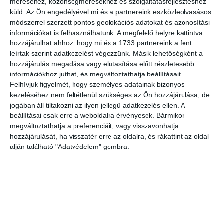
Kezd talpra állni az autópiac
méréséhez, közönségmérésekhez és szolgáltatásfejlesztéshez
küld.
Az Ön engedélyével mi és a partnereink eszközleolvasásos
Biznisz
2020. július 16.
módszerrel szerzett pontos geolokációs adatokat és azonosítási
Míg májusban a felére, júniusban már csak mintegy a
információkat is felhasználhatunk. A megfelelő helyre kattintva
negyedével csökkent a forgalomba helyezett új autók
hozzájárulhat ahhoz, hogy mi és a 1733 partnereink a fent
száma az Európai Unióban az európai autógyártók
leírtak szerint adatkezelést végezzünk. Másik lehetőségként a
szakmai...
hozzájárulás megadása vagy elutasítása előtt részletesebb
információkhoz juthat, és megváltoztathatja beállításait.
Felhívjuk figyelmét, hogy személyes adatainak bizonyos
kezeléséhez nem feltétlenül szükséges az Ön hozzájárulása, de
jogában áll tiltakozni az ilyen jellegű adatkezelés ellen. A
beállításai csak erre a weboldalra érvényesek. Bármikor
megváltoztathatja a preferenciáit, vagy visszavonhatja
hozzájárulását, ha visszatér erre az oldalra, és rákattint az oldal
alján található "Adatvédelem" gombra.
Nőtt az elektromos járművek aránya
Biznisz
2020. május 12.
A negyedével csökkenő teljes piaci forgalom közepette
nőtt az elektromos járművek részaránya az Európai