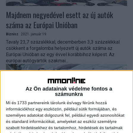
Majdnem negyedével esett az új autók
száma az Európai Unióban
Biznisz
2021. január 19.
Tavaly 23,7 százalékkal, decemberben 3,3 százalékkal
csökkent a forgalomba helyezett új autók száma az
Európai Unióban az egy évvel korábbihoz képest. Az
európai autógyártók szakmai...
Az Ön adatainak védelme fontos a
számunkra
Mi és 1733 partnereink tárolunk és/vagy férünk hozzá
információkhoz egy eszközön, például sütik formájában, és
személyes adatokat dolgozunk fel, például egyedi azonosítókat
és standard információkat, amelyeket az eszköz személyre
szabott hirdetésekhez és tartalomhoz, hirdetések és tartalmak