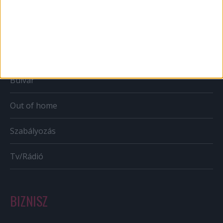
Web
Mobil
Karrier
Bulvár
Out of home
Szabályozás
Tv/Rádió
BIZNISZ