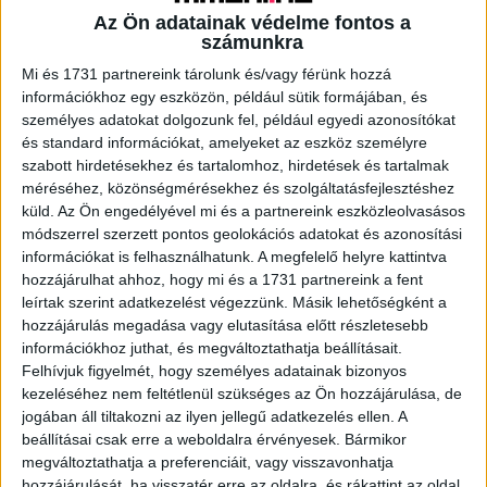
Az Ön adatainak védelme fontos a
számunkra
A RADIOCAFÉN
Mi és 1731 partnereink tárolunk és/vagy férünk hozzá
információkhoz egy eszközön, például sütik formájában, és
személyes adatokat dolgozunk fel, például egyedi azonosítókat
és standard információkat, amelyeket az eszköz személyre
szabott hirdetésekhez és tartalomhoz, hirdetések és tartalmak
méréséhez, közönségmérésekhez és szolgáltatásfejlesztéshez
küld.
Az Ön engedélyével mi és a partnereink eszközleolvasásos
módszerrel szerzett pontos geolokációs adatokat és azonosítási
információkat is felhasználhatunk. A megfelelő helyre kattintva
hozzájárulhat ahhoz, hogy mi és a 1731 partnereink a fent
leírtak szerint adatkezelést végezzünk. Másik lehetőségként a
hozzájárulás megadása vagy elutasítása előtt részletesebb
Korábbi adások
információkhoz juthat, és megváltoztathatja beállításait.
A rovat támogatói:
Felhívjuk figyelmét, hogy személyes adatainak bizonyos
kezeléséhez nem feltétlenül szükséges az Ön hozzájárulása, de
jogában áll tiltakozni az ilyen jellegű adatkezelés ellen. A
beállításai csak erre a weboldalra érvényesek. Bármikor
megváltoztathatja a preferenciáit, vagy visszavonhatja
hozzájárulását, ha visszatér erre az oldalra, és rákattint az oldal