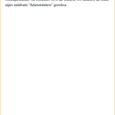
alján található "Adatvédelem" gombra.
Még több podcast
DIGITAL CENTER
Itthon is népszerűek a Samsung kihajtható
mobiljai
Digital Center
2026. augusztus 3.
A Samsung Electronics július 22-én bemutatott legújabb
kihajtható készülékei – a Galaxy Z Fold8, a Galaxy Z Fold8
Ultra és a Galaxy Z Flip8 – iránti érdeklődés a magyar
piacon is felülmúlja a korábbi...