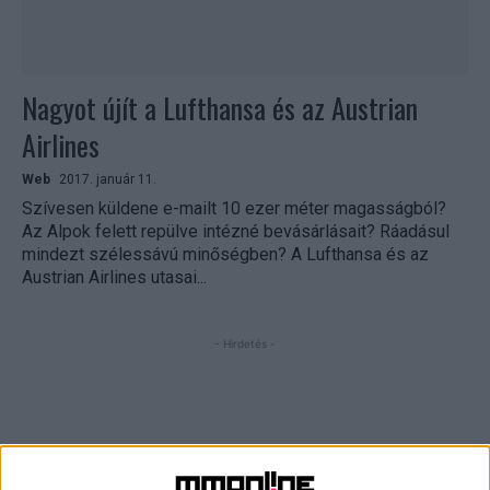
Nagyot újít a Lufthansa és az Austrian
Airlines
Web
2017. január 11.
Szívesen küldene e-mailt 10 ezer méter magasságból?
Az Alpok felett repülve intézné bevásárlásait? Ráadásul
mindezt szélessávú minőségben? A Lufthansa és az
Austrian Airlines utasai...
- Hirdetés -