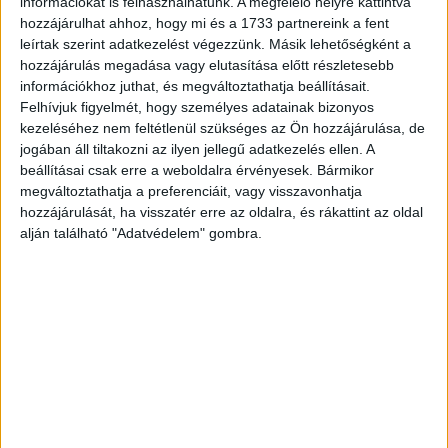
információkat is felhasználhatunk. A megfelelő helyre kattintva
hozzájárulhat ahhoz, hogy mi és a 1733 partnereink a fent
leírtak szerint adatkezelést végezzünk. Másik lehetőségként a
hozzájárulás megadása vagy elutasítása előtt részletesebb
információkhoz juthat, és megváltoztathatja beállításait.
Felhívjuk figyelmét, hogy személyes adatainak bizonyos
kezeléséhez nem feltétlenül szükséges az Ön hozzájárulása, de
jogában áll tiltakozni az ilyen jellegű adatkezelés ellen. A
beállításai csak erre a weboldalra érvényesek. Bármikor
Nehezített pályán – 2. rész
megváltoztathatja a preferenciáit, vagy visszavonhatja
hozzájárulását, ha visszatér erre az oldalra, és rákattint az oldal
Brand
2026. április 16.
alján található "Adatvédelem" gombra.
Magyarországon a felső vezetői pozíciók húsz, az első
számú vezetői szerepeknek pedig mindössze a hat
százalékát töltik be nők. Összeállításunkban sikeres női
vezetőket kérdeztünk...