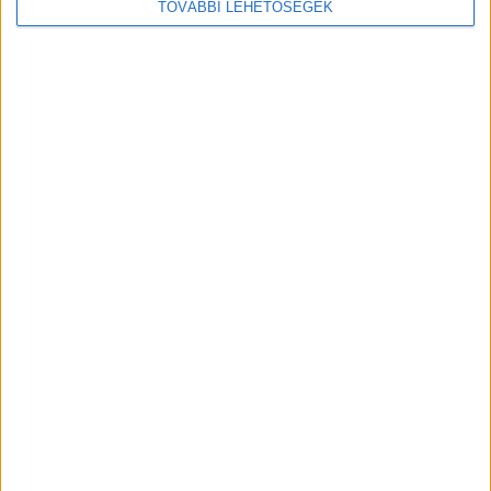
TOVÁBBI LEHETŐSÉGEK
Korábbi adások
A rovat támogatói: