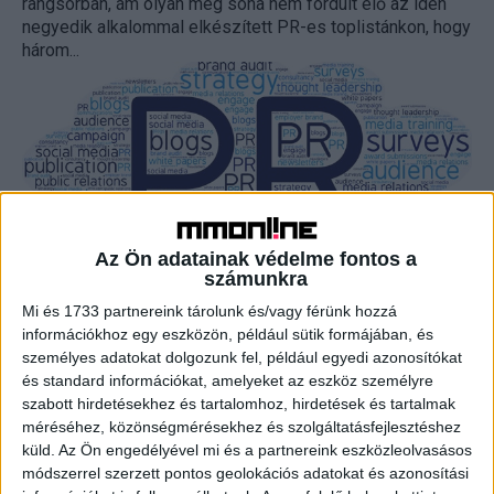
rangsorban, ám olyan még soha nem fordult elő az idén
negyedik alkalommal elkészített PR-es toplistánkon, hogy
három...
Az Ön adatainak védelme fontos a
számunkra
Régi motorosok a PR élvonalában
Mi és 1733 partnereink tárolunk és/vagy férünk hozzá
információkhoz egy eszközön, például sütik formájában, és
Marketing
2026. június 16.
személyes adatokat dolgozunk fel, például egyedi azonosítókat
és standard információkat, amelyeket az eszköz személyre
Az eddigi összes PR-es rangsorunkban szereplő Beke
szabott hirdetésekhez és tartalomhoz, hirdetések és tartalmak
Zsuzsa végzett a Top 50 élén. A korábbi évekhez
méréséhez, közönségmérésekhez és szolgáltatásfejlesztéshez
hasonlóan kevés cserélődés történt a listán, az előző...
küld.
Az Ön engedélyével mi és a partnereink eszközleolvasásos
módszerrel szerzett pontos geolokációs adatokat és azonosítási