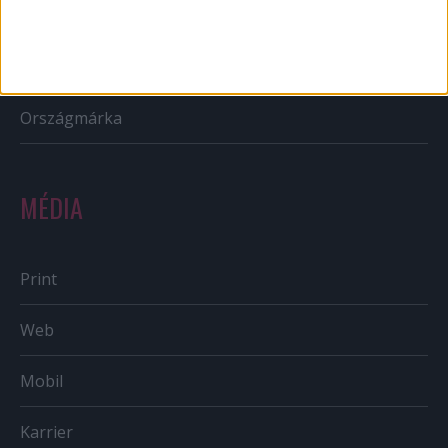
Reklám
Sportbiznisz
Országmárka
MÉDIA
Print
Web
Mobil
Karrier