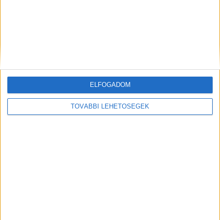
Kutatás
2022. november 8.
Reprezentatív közvéleménykutatást készített az
Elektronikus Fizetési Szolgáltatók Szövetsége (EFISZ) az
elektronikus fizetési megoldásokat használók körében
itthon, a felmérésből többek között kiderült, hogy az
azonnali...
ELFOGADOM
TOVÁBBI LEHETŐSÉGEK
Kiderült, mit vesznek a gyerekek saját
bankkártyájukkal
Kutatás
2022. augusztus 23.