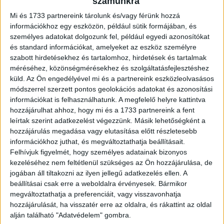
számunkra
Mi és 1733 partnereink tárolunk és/vagy férünk hozzá
információkhoz egy eszközön, például sütik formájában, és
személyes adatokat dolgozunk fel, például egyedi azonosítókat
és standard információkat, amelyeket az eszköz személyre
szabott hirdetésekhez és tartalomhoz, hirdetések és tartalmak
méréséhez, közönségmérésekhez és szolgáltatásfejlesztéshez
küld.
Az Ön engedélyével mi és a partnereink eszközleolvasásos
módszerrel szerzett pontos geolokációs adatokat és azonosítási
információkat is felhasználhatunk. A megfelelő helyre kattintva
hozzájárulhat ahhoz, hogy mi és a 1733 partnereink a fent
Sokat költöttek külföldön a magyarok
leírtak szerint adatkezelést végezzünk. Másik lehetőségként a
hozzájárulás megadása vagy elutasítása előtt részletesebb
Biznisz
2023. szeptember 12.
információkhoz juthat, és megváltoztathatja beállításait.
Meglódult a magyarok külföldi kártyás költéseinek száma
Felhívjuk figyelmét, hogy személyes adatainak bizonyos
idén nyáron – derül ki az Erste adataiból. A bank ügyfelei
kezeléséhez nem feltétlenül szükséges az Ön hozzájárulása, de
július és augusztus között 27 százalékkal...
jogában áll tiltakozni az ilyen jellegű adatkezelés ellen. A
beállításai csak erre a weboldalra érvényesek. Bármikor
megváltoztathatja a preferenciáit, vagy visszavonhatja
hozzájárulását, ha visszatér erre az oldalra, és rákattint az oldal
alján található "Adatvédelem" gombra.