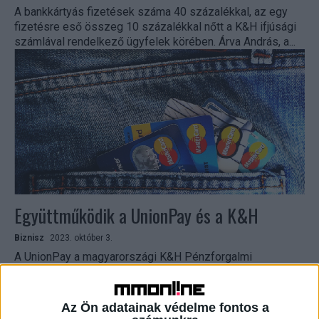
A bankkártyás fizetések száma 40 százalékkal, az egy
fizetésre eső összeg 10 százalékkal nőtt a K&H ifjúsági
számlával rendelkező ügyfelek körében. Árva András, a...
Együttműködik a UnionPay és a K&H
Biznisz
2023. október 3.
A UnionPay a magyarországi K&H Pénzforgalmi
Szolgáltató Kft.-vel együttműködve 2023. szeptember
25-én, a K&H Csoport budapesti székházában tartotta a
nagyszabású UnionPay kártyaelfogadási megállapodás
Az Ön adatainak védelme fontos a
sikeres...