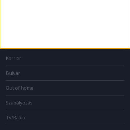
Print
Web
Mobil
Karrier
Bulvár
Out of home
Szabályozás
Tv/Rádió