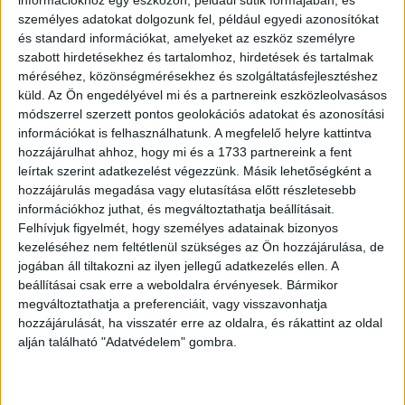
személyes adatokat dolgozunk fel, például egyedi azonosítókat
Újabb együttműködési megállapodást kötött a Siemens a
és standard információkat, amelyeket az eszköz személyre
Budapesti Műszaki és Gazdaságtudományi Egyetemmel
szabott hirdetésekhez és tartalomhoz, hirdetések és tartalmak
(BME). A cég már húsz éve támogatja az egyetemet, a
méréséhez, közönségmérésekhez és szolgáltatásfejlesztéshez
szeptemberben kezdődő...
küld.
Az Ön engedélyével mi és a partnereink eszközleolvasásos
módszerrel szerzett pontos geolokációs adatokat és azonosítási
információkat is felhasználhatunk. A megfelelő helyre kattintva
hozzájárulhat ahhoz, hogy mi és a 1733 partnereink a fent
leírtak szerint adatkezelést végezzünk. Másik lehetőségként a
hozzájárulás megadása vagy elutasítása előtt részletesebb
információkhoz juthat, és megváltoztathatja beállításait.
Felhívjuk figyelmét, hogy személyes adatainak bizonyos
kezeléséhez nem feltétlenül szükséges az Ön hozzájárulása, de
jogában áll tiltakozni az ilyen jellegű adatkezelés ellen. A
beállításai csak erre a weboldalra érvényesek. Bármikor
Innovátorokat keresnek
megváltoztathatja a preferenciáit, vagy visszavonhatja
hozzájárulását, ha visszatér erre az oldalra, és rákattint az oldal
Biznisz
2018. április 10.
alján található "Adatvédelem" gombra.
Május 2-áig lehet jelentkezni világ egyik legnagyobb
tehetségkutató és innovációs versenyének
magyarországi előválogatójára, a Falling Walls Lab-re. Az