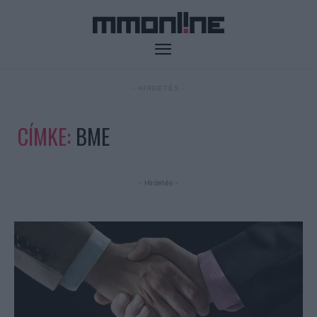
- HIRDETÉS -
CÍMKE:
BME
- Hirdetés -