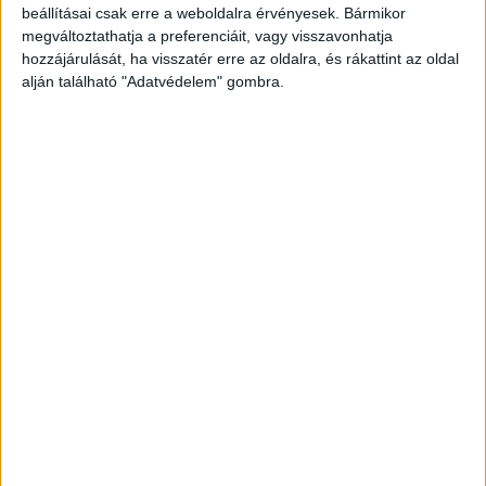
beállításai csak erre a weboldalra érvényesek. Bármikor
megváltoztathatja a preferenciáit, vagy visszavonhatja
hozzájárulását, ha visszatér erre az oldalra, és rákattint az oldal
alján található "Adatvédelem" gombra.
Korábbi adások
A rovat támogatói: