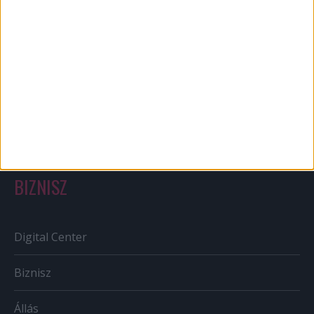
Bulvár
Out of home
Szabályozás
Tv/Rádió
BIZNISZ
Digital Center
Biznisz
Állás