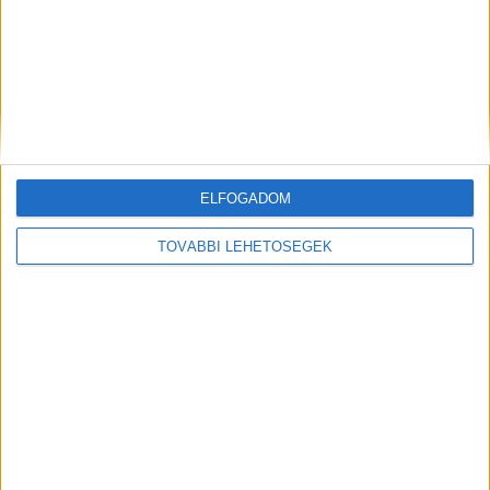
ELFOGADOM
Hírlevél
TOVÁBBI LEHETŐSÉGEK
feliratkozás
Iratkozz fel napi hírlevelünkre és kerülj képbe a média, az
ügynökségi és a reklám világ legfontosabb híreivel.