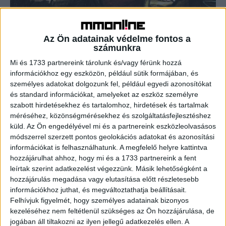
Nem kerülhet az ember senkinek az
uszályára – interjú dr. Bayer Józseffel
Az Ön adatainak védelme fontos a
számunkra
Print
2017. december 6.
Mi és 1733 partnereink tárolunk és/vagy férünk hozzá
A társadalom 10-15 százaléka fog írott sajtót vásárolni 3-
információkhoz egy eszközön, például sütik formájában, és
4 éven belül – nyilatkozta a Marketing&Media magazinnak
személyes adatokat dolgozunk fel, például egyedi azonosítókat
dr. Bayer József. A RAS Magyarország vezetőjével az...
és standard információkat, amelyeket az eszköz személyre
szabott hirdetésekhez és tartalomhoz, hirdetések és tartalmak
méréséhez, közönségmérésekhez és szolgáltatásfejlesztéshez
- Hirdetés -
küld.
Az Ön engedélyével mi és a partnereink eszközleolvasásos
módszerrel szerzett pontos geolokációs adatokat és azonosítási
információkat is felhasználhatunk. A megfelelő helyre kattintva
hozzájárulhat ahhoz, hogy mi és a 1733 partnereink a fent
leírtak szerint adatkezelést végezzünk. Másik lehetőségként a
hozzájárulás megadása vagy elutasítása előtt részletesebb
információkhoz juthat, és megváltoztathatja beállításait.
Felhívjuk figyelmét, hogy személyes adatainak bizonyos
kezeléséhez nem feltétlenül szükséges az Ön hozzájárulása, de
A RADIOCAFÉN
jogában áll tiltakozni az ilyen jellegű adatkezelés ellen. A