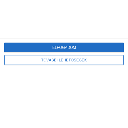
Így újítja meg a divat világát a
csúcstechnológia
Digital Center
2024. július 26.
Bár még csak idén diplomázott a Budapesti Metropolitan
Egyetem (METU) Média design alapképzésén, Barabás-
László Brigitta úttörő, 3D technológiát és kreatív divatot
ötvöző startupja, a...
ELFOGADOM
TOVÁBBI LEHETŐSÉGEK
Fesztiválhangulatban a Primark
Biznisz
2024. június 25.