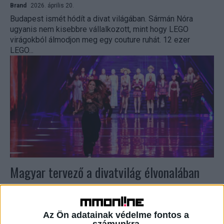
Brand
2026. április 20.
Budapest ismét hódít a divat világában. Sármán Nóra
ugyanis nem kisebbre vállalkozott, mint hogy LEGO
virágokból álmodjon meg egy couture ruhát. 12 ezer
LEGO...
Magyar tervező a divatvilág élvonalában
Brand
2026. január 29.
Bráz Noémi, a NOEN divatmárka tervezője, a Budapesti
Metropolitan Egyetem Divat- és textiltervezés
Az Ön adatainak védelme fontos a
mesterszakán diplomázott alumnája egyedüli magyar