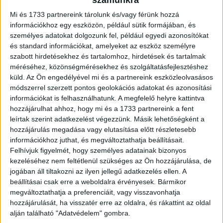
számunkra
alkotóként vett részt a kizárólag meghívásos...
Mi és 1733 partnereink tárolunk és/vagy férünk hozzá
információkhoz egy eszközön, például sütik formájában, és
személyes adatokat dolgozunk fel, például egyedi azonosítókat
és standard információkat, amelyeket az eszköz személyre
szabott hirdetésekhez és tartalomhoz, hirdetések és tartalmak
méréséhez, közönségmérésekhez és szolgáltatásfejlesztéshez
küld.
Az Ön engedélyével mi és a partnereink eszközleolvasásos
módszerrel szerzett pontos geolokációs adatokat és azonosítási
információkat is felhasználhatunk. A megfelelő helyre kattintva
hozzájárulhat ahhoz, hogy mi és a 1733 partnereink a fent
leírtak szerint adatkezelést végezzünk. Másik lehetőségként a
Saját ruhakollekciót dobott piacra a
hozzájárulás megadása vagy elutasítása előtt részletesebb
információkhoz juthat, és megváltoztathatja beállításait.
GLAMOUR
Felhívjuk figyelmét, hogy személyes adatainak bizonyos
kezeléséhez nem feltétlenül szükséges az Ön hozzájárulása, de
Biznisz
2025. november 14.
jogában áll tiltakozni az ilyen jellegű adatkezelés ellen. A
Könnyen kombinálható, minőségi alapdarabok letisztult
beállításai csak erre a weboldalra érvényesek. Bármikor
stílusban - ez volt a hazai GLAMOUR csapat elképzelése
megváltoztathatja a preferenciáit, vagy visszavonhatja
és régóta dédelgetett álma első saját ruhakollekciójáról,
hozzájárulását, ha visszatér erre az oldalra, és rákattint az oldal
amely november 12-től...
alján található "Adatvédelem" gombra.