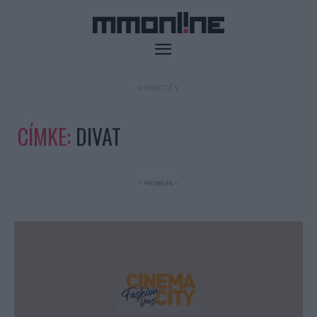
- HIRDETÉS -
CÍMKE:
DIVAT
- Hirdetés -