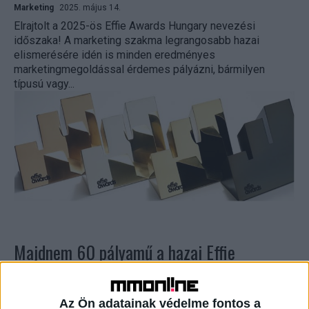
Marketing
2025. május 14.
Elrajtolt a 2025-ös Effie Awards Hungary nevezési
időszaka! A marketing szakma legrangosabb hazai
elismerésére idén is minden eredményes
marketingmegoldással érdemes pályázni, bármilyen
típusú vagy...
Majdnem 60 pályamű a hazai Effie
döntőjében
Marketing
2024. október 28.
Az Ön adatainak védelme fontos a