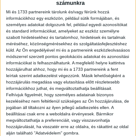
Idén 59 sikeres pályamű jutott a döntőbe a nemzetközi
számunkra
Effie standard szerinti kétfordulós zsűrizés
Mi és 1733 partnereink tárolunk és/vagy férünk hozzá
eredményeként. Ezek a pályaművek 25 kategóriában
információkhoz egy eszközön, például sütik formájában, és
versenyeznek a Bronz, Ezüst,...
személyes adatokat dolgozunk fel, például egyedi azonosítókat
és standard információkat, amelyeket az eszköz személyre
szabott hirdetésekhez és tartalomhoz, hirdetések és tartalmak
méréséhez, közönségmérésekhez és szolgáltatásfejlesztéshez
küld.
Az Ön engedélyével mi és a partnereink eszközleolvasásos
módszerrel szerzett pontos geolokációs adatokat és azonosítási
információkat is felhasználhatunk. A megfelelő helyre kattintva
hozzájárulhat ahhoz, hogy mi és a 1733 partnereink a fent
leírtak szerint adatkezelést végezzünk. Másik lehetőségként a
hozzájárulás megadása vagy elutasítása előtt részletesebb
információkhoz juthat, és megváltoztathatja beállításait.
Így segítik az Effie-re nevezőket
Felhívjuk figyelmét, hogy személyes adatainak bizonyos
kezeléséhez nem feltétlenül szükséges az Ön hozzájárulása, de
Marketing
2024. május 14.
jogában áll tiltakozni az ilyen jellegű adatkezelés ellen. A
Elindult a Marketing Oscar-ért a leghatékonyabbak 2024-
beállításai csak erre a weboldalra érvényesek. Bármikor
es hazai versenye, a sikeres nevezést ezúttal két
megváltoztathatja a preferenciáit, vagy visszavonhatja
webináriummal is segítik a tavalyi legjobbak és az Effie
hozzájárulását, ha visszatér erre az oldalra, és rákattint az oldal
zsűritagok....
alján található "Adatvédelem" gombra.