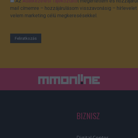
Az
Adatkezelési Tájékoztató
t megértettem és hozzájárul
mail címemre – hozzájárulásom visszavonásig – hírlevelet k
velem marketing célú megkeresésekkel.
BIZNISZ
Digital Center