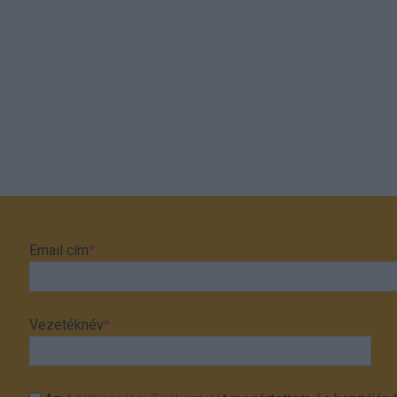
Email cím
*
Vezetéknév
*