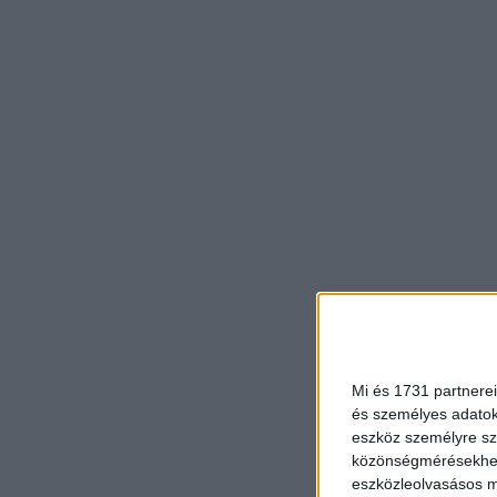
Mi és 1731 partnerei
és személyes adatoka
eszköz személyre sz
közönségmérésekhez 
eszközleolvasásos mó