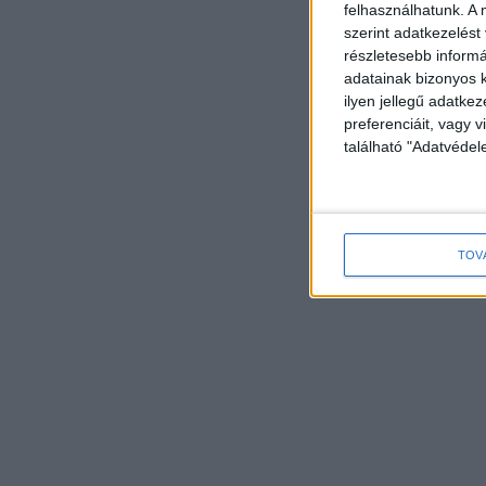
felhasználhatunk. A 
szerint adatkezelést
részletesebb informác
adatainak bizonyos k
ilyen jellegű adatke
preferenciáit, vagy v
található "Adatvéde
TOV