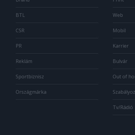
BTL
Web
CSR
Mobil
PR
Karrier
Reklám
Bulvár
Sportbiznisz
Out of h
Országmárka
Szabályo
Tv/Rádió