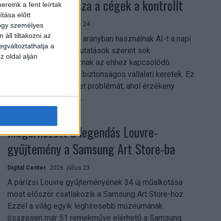
szerezhetik vissza a cégek a kontrollt
reink a fent leírtak
tása előtt
Digital Center
2026. július 24.
hogy személyes
áll tiltakozni az
A munkavállalók nagy arányban használnak AI-t a napi
egváltoztathatja a
munkában, ám friss kutatások szerint sok
z oldal alján
szervezetnél hiányoznak az ehhez kapcsolódó
világos irányelvek és biztonságos vállalati keretek. Ez
különösen ott jelenthet problémát, ahol érzékeny
üzleti információkkal...
Megérkezett a legendás Louvre-
gyűjtemény a Samsung Art Store-ba
Digital Center
2026. július 23.
A párizsi Louvre gyűjteményének 34 új műalkotása
most először csatlakozik a Samsung Art Store-hoz.
Ezzel a világ egyik leghíresebb múzeumának
összesen már 51 remekműve elérhető a Samsung