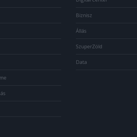
Biznisz
Állás
SzuperZöld
Data
ome
zás