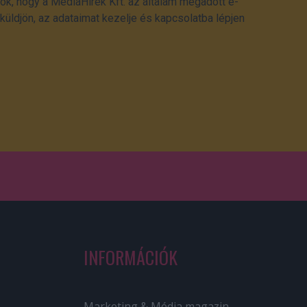
ok, hogy a MédiaHírek Kft. az általam megadott e-
üldjön, az adataimat kezelje és kapcsolatba lépjen
INFORMÁCIÓK
Marketing & Média magazin