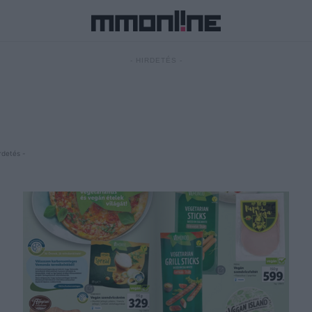
- HIRDETÉS -
rdetés -