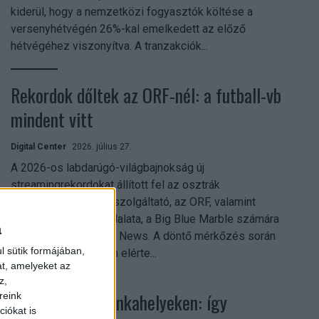
kiderül, hogy a nemzetközi fogyasztók költése a
versenyhétvégén 26%-kal emelkedett az előző
hétvégéhez viszonyítva. A tranzakciók...
Rekordok dőltek az ORF-nél: a futball-vb
mindent vitt
Digital Center
2026. július 27.
A 2026-os labdarúgó-világbajnokság új
streamingrekordokat állított fel az osztrák
közszolgálati műsorszolgáltató, az ORF, valamint
technológiai leányvállalata, a Big Blue Marble számára
a
– írja a Broadband TV News. A döntő mérkőzés során
l sütik formájában,
az átlagos nézőszám elérte...
at, amelyeket az
z,
Shadow AI a munkahelyeken: így
reink
iókat is