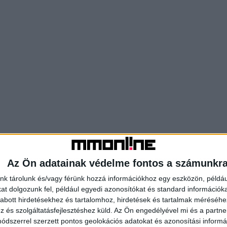
Az Ön adatainak védelme fontos a számunkr
nk tárolunk és/vagy férünk hozzá információkhoz egy eszközön, példáu
t dolgozunk fel, például egyedi azonosítókat és standard információk
abott hirdetésekhez és tartalomhoz, hirdetések és tartalmak méréséhe
és szolgáltatásfejlesztéshez küld.
Az Ön engedélyével mi és a partne
dszerrel szerzett pontos geolokációs adatokat és azonosítási informác