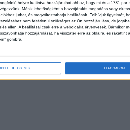
megfelelő helyre kattintva hozzájárulhat ahhoz, hogy mi és a 1731 partne
 végezzünk. Másik lehetőségként a hozzájárulás megadása vagy elutasí
iókhoz juthat, és megváltoztathatja beállításait.
Felhívjuk figyelmét, 
ezeléséhez nem feltétlenül szükséges az Ön hozzájárulása, de jogában 
zelés ellen. A beállításai csak erre a weboldalra érvényesek. Bármikor m
isszavonhatja hozzájárulását, ha visszatér erre az oldalra, és rákattint a
lem" gombra.
ÁBBI LEHETŐSÉGEK
ELFOGADOM