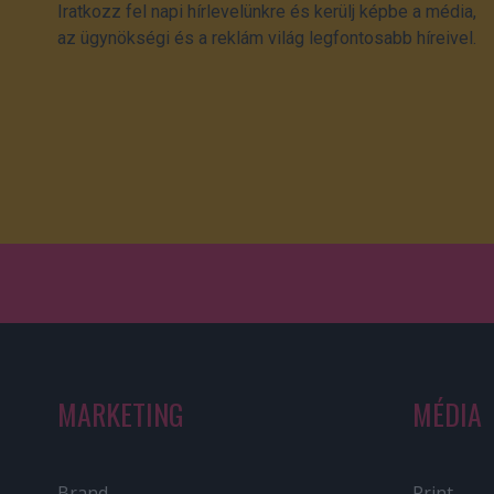
Iratkozz fel napi hírlevelünkre és kerülj képbe a média,
az ügynökségi és a reklám világ legfontosabb híreivel.
MARKETING
MÉDIA
Brand
Print