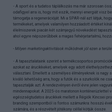
- A sport és a tudatos táplálkozás ma már szorosan öss
odafigyel arra is, hogy mit eszik, mennyi energiát visz
támogatja a regenerációját. Mi a SPAR-nál azt látjuk, ho
termékeket, amelyek valamilyen hozzáadott értéket kíná
élelmiszerek piacán két számjegyű növekedést tapasztal
ahol egyre népszerűbbek a magas fehérjetartalmú, hozzá
- Milyen marketingaktivitások működnek jól ezen a terüle
- A tapasztalataink szerint a termékcsoportos promóciók
azokat az árucikkeket, amelyek egy adott élethelyzeth
választani. Emellett a személyes élményeknek is nagy 
kiváló lehetőség arra, hogy a futók és a szurkolók ne 
tapasztalják azt. A rendezvényen évről évre jelen vagyu
mindennapokat. A 2025-ös maratonon konténerüzlettel vár
egészségtudatos árucikkek mellett a Régiók Kincsei pr
branding szempontból is fontos számunkra: hosszú évek
számára, és a részvételt jótékony céllal kötjük össze.