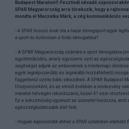
Budapest Maraton® Fesztivál névadó szponzoraként 
SPAR Magyarország arra törekszik, hogy a rajtvona
mondta el Maczelka Márk, a cég kommunikációs vez
- A SPAR hosszú évek óta a hazai tömegsport egyik legfo
a sport és különösen a futás támogatása?
- A SPAR Magyarország számára a sport támogatása jóva
együttműködés, amely egyszerre szól az egészségtudato
segítséget adjunk az embereknek a mindennapi döntéseik
egyik legnépszerűbb és leginkább hozzáférhető mozgás f
függetlenül szinte bárki elkezdheti. A SPAR Budapest M
főszponzorként, és az elmúlt években a rendezvény való
maraton hétvégén rekordszámú, közel 41 ezer résztvevő ál
Ez a sokszínűség ugyanazt az üzenetet hordozza, amit a 
egészségtudatosabb élet felé.
- Hogyan kapcsolódik ehhez a SPAR üzleteiben elérhető 