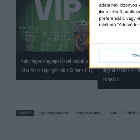
adatainak bizonyos k
ilyen jellegű adatke
preferenciáit, vagy v
található "Adatvéde
TOV
Különleges meglepetéssel készül a
Elindult a közterül
Star Wars rajongóknak a Cinema City
digitalizációja – i
Tímeával
CÍMKÉK
egészségtudatos
Maczelka Márk
Spar
SPAR Bud