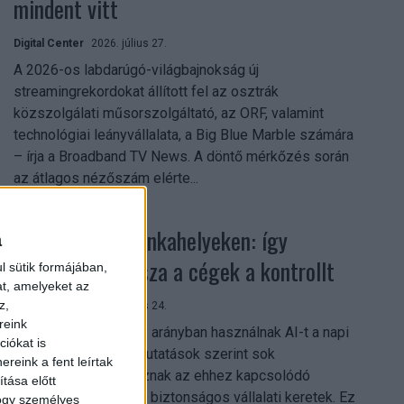
mindent vitt
Digital Center
2026. július 27.
A 2026-os labdarúgó-világbajnokság új
streamingrekordokat állított fel az osztrák
közszolgálati műsorszolgáltató, az ORF, valamint
technológiai leányvállalata, a Big Blue Marble számára
– írja a Broadband TV News. A döntő mérkőzés során
az átlagos nézőszám elérte...
Shadow AI a munkahelyeken: így
a
szerezhetik vissza a cégek a kontrollt
l sütik formájában,
at, amelyeket az
z,
Digital Center
2026. július 24.
reink
A munkavállalók nagy arányban használnak AI-t a napi
iókat is
munkában, ám friss kutatások szerint sok
reink a fent leírtak
szervezetnél hiányoznak az ehhez kapcsolódó
tása előtt
világos irányelvek és biztonságos vállalati keretek. Ez
hogy személyes