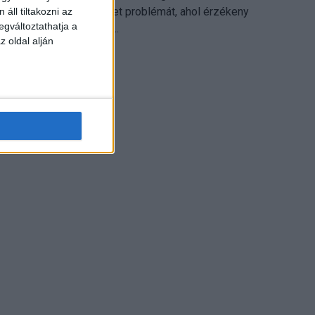
különösen ott jelenthet problémát, ahol érzékeny
áll tiltakozni az
egváltoztathatja a
üzleti információkkal...
z oldal alján