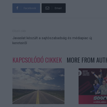
Facebook
Email
Előző cikk
Javaslat készült a sajtószabadság és médiapiac új
kereteiről
KAPCSOLÓDÓ CIKKEK
MORE FROM AUT