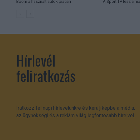
Boom a használt autók piacán
A Sport TV lesz a m
Hírlevél
feliratkozás
Iratkozz fel napi hírlevelünkre és kerülj képbe a média,
az ügynökségi és a reklám világ legfontosabb híreivel.