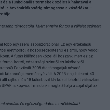
és a funkcionális termékek széles kínálatával a
ltól a bevásárlókosárig támogassa a vásárlókat –
etője.
ntosabb támogatója. Miért ennyire fontos a vállalat számára
l több egyszerű szponzorációnál. Ez egy értékalapú
s életmódról, a közösségépítésről és arról, hogy valódi
ben. A futás különösen közel áll hozzánk, mert ez az
orma: kortól, edzettségi szinttől és lakóhelytől
araton® Fesztivált 2008 óta támogatjuk névadó
di közösségi eseménnyé vált. A 2025-ös jubileumi, 40.
lt rajthoz, és 18 különböző táv közül lehetett választani.
SPAR is képvisel: mindenki megtalálhatja a saját útját az
funkcionális és egészségtudatos termékkínálat?