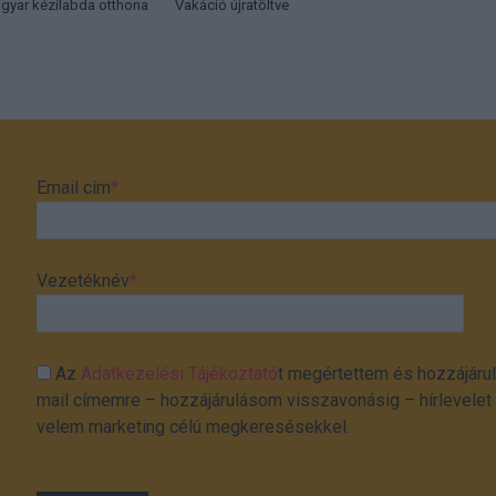
agyar kézilabda otthona
Vakáció újratöltve
Email cím
*
Vezetéknév
*
Az
Adatkezelési Tájékoztató
t megértettem és hozzájárul
mail címemre – hozzájárulásom visszavonásig – hírlevelet k
velem marketing célú megkeresésekkel.