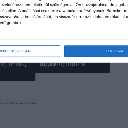
ezeléséhez nem feltétlenül szükséges az Ön hozzájárulása, de jogában 
zelés ellen. A beállításai csak erre a weboldalra érvényesek. Bármikor m
isszavonhatja hozzájárulását, ha visszatér erre az oldalra, és rákattint a
lem" gombra.
ÁBBI LEHETŐSÉGEK
ELFOGADOM
eti reklám
Új vezető csatlakozott az RTL
nterjú Jamniczky
Magyarország csapatához
apest Maraton Fesztivál