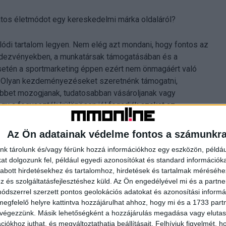
tos életmódot egy kereskedelmi márka oldaláról?
lódi tartalom legyen. Nem elég azt mondani, hogy fontos az
endezvényekben, a munkatársak támogatásában és a
esetén a sportmarketing éppen ezért nem önmagáért való
t. Olyan kezdeményezéseket szeretnénk támogatni,
többet mozogjanak, tudatosabban vásároljanak vagy
ogy a fogyasztók különösen jól fogadják azokat az
sadalmi szempontból is relevánsak.
Az Ön adatainak védelme fontos a számunkr
nk tárolunk és/vagy férünk hozzá információkhoz egy eszközön, példáu
t dolgozunk fel, például egyedi azonosítókat és standard információk
zin legújabb számában olvasható.
abott hirdetésekhez és tartalomhoz, hirdetések és tartalmak méréséhe
és szolgáltatásfejlesztéshez küld.
Az Ön engedélyével mi és a partne
dszerrel szerzett pontos geolokációs adatokat és azonosítási informác
megfelelő helyre kattintva hozzájárulhat ahhoz, hogy mi és a 1733 partne
 végezzünk. Másik lehetőségként a hozzájárulás megadása vagy elutasí
iókhoz juthat, és megváltoztathatja beállításait.
Felhívjuk figyelmét, 