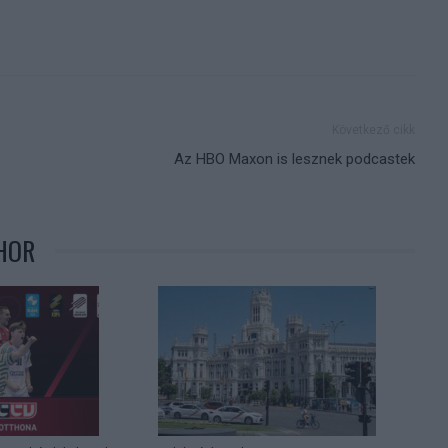
Következő cikk
Az HBO Maxon is lesznek podcastek
HOR