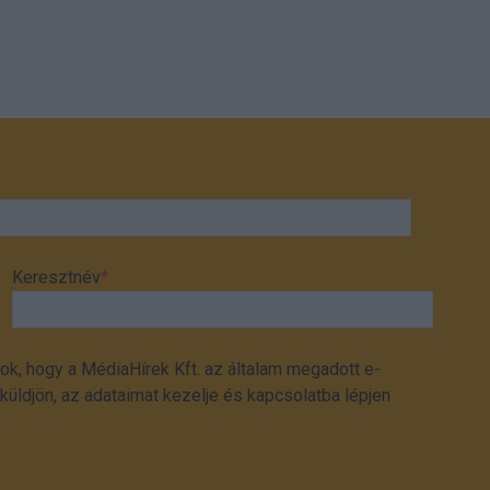
Keresztnév
*
ok, hogy a MédiaHírek Kft. az általam megadott e-
üldjön, az adataimat kezelje és kapcsolatba lépjen