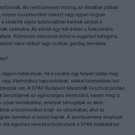
zefonódik. Aki rendszeresen mozog, az általában jobban
 be, milyen összetevőket választ vagy éppen hogyan
gy a vásárlók egyre tudatosabban keresik azokat a
lnak számukra. Az elmúlt egy-két évben a funkcionális
tunk. Különösen intenzíven bővül a reggeliző kategória,
adott cukor nélküli vagy rostban gazdag termékek.
ten?
 nagyon hatékonyak. Ha a vásárló egy helyen találja meg
ez vagy életmódhoz kapcsolódnak, sokkal könnyebben tud
szerepük van. A SPAR Budapest Maraton® Fesztivál például
csak beszéljenek az egészséges életmódról, hanem meg is
nk olyan termékekkel, amelyek támogatják az aktív
tuk a résztvevőket a rajt- és célzónában, ahol az
ogram termékei is helyet kaptak. A sportesemény employer
 óta ingyenes nevezést biztosítunk a SPAR munkatársai