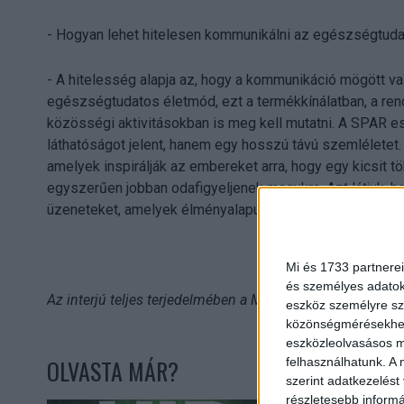
- Hogyan lehet hitelesen kommunikálni az egészségtuda
- A hitelesség alapja az, hogy a kommunikáció mögött va
egészségtudatos életmód, ezt a termékkínálatban, a r
közösségi aktivitásokban is meg kell mutatni. A SPAR 
láthatóságot jelent, hanem egy hosszú távú szemlélete
amelyek inspirálják az embereket arra, hogy egy kicsit 
egyszerűen jobban odafigyeljenek magukra. Azt látjuk, h
üzeneteket, amelyek élményalapúak, közösségiek és tár
Mi és 1733 partnerei
és személyes adatoka
Az interjú teljes terjedelmében a Marketing&Media maga
eszköz személyre sz
közönségmérésekhez 
eszközleolvasásos mó
OLVASTA MÁR?
felhasználhatunk. A 
szerint adatkezelést
részletesebb informác