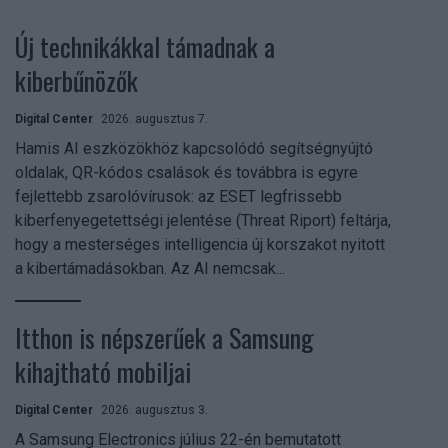
Új technikákkal támadnak a
kiberbűnözők
Digital Center
2026. augusztus 7.
Hamis AI eszközökhöz kapcsolódó segítségnyújtó
oldalak, QR-kódos csalások és továbbra is egyre
fejlettebb zsarolóvírusok: az ESET legfrissebb
kiberfenyegetettségi jelentése (Threat Riport) feltárja,
hogy a mesterséges intelligencia új korszakot nyitott
a kibertámadásokban. Az AI nemcsak...
Itthon is népszerűek a Samsung
kihajtható mobiljai
Digital Center
2026. augusztus 3.
A Samsung Electronics július 22-én bemutatott