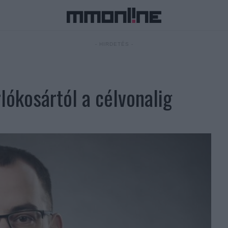
- HIRDETÉS -
lókosártól a célvonalig