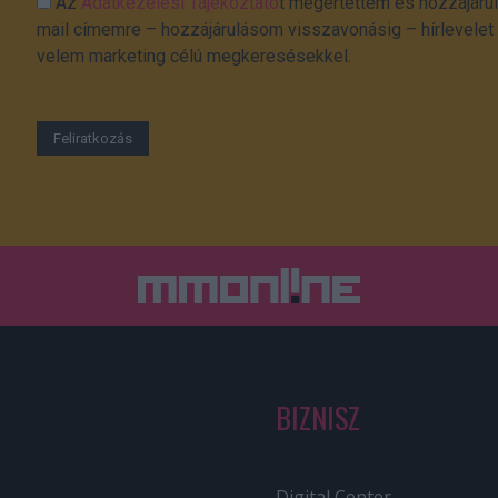
Az
Adatkezelési Tájékoztató
t megértettem és hozzájárul
mail címemre – hozzájárulásom visszavonásig – hírlevelet k
velem marketing célú megkeresésekkel.
BIZNISZ
Digital Center