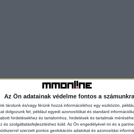
Az Ön adatainak védelme fontos a számunkr
nk tárolunk és/vagy férünk hozzá információkhoz egy eszközön, példáu
t dolgozunk fel, például egyedi azonosítókat és standard információk
abott hirdetésekhez és tartalomhoz, hirdetések és tartalmak méréséhe
és szolgáltatásfejlesztéshez küld.
Az Ön engedélyével mi és a partne
dszerrel szerzett pontos geolokációs adatokat és azonosítási informác