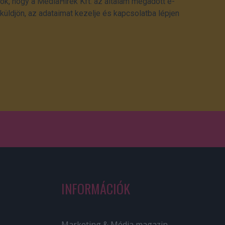
ok, hogy a MédiaHírek Kft. az általam megadott e-
üldjön, az adataimat kezelje és kapcsolatba lépjen
INFORMÁCIÓK
Marketing & Média magazin