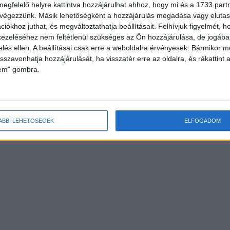
megfelelő helyre kattintva hozzájárulhat ahhoz, hogy mi és a 1733 partne
 végezzünk. Másik lehetőségként a hozzájárulás megadása vagy elutasí
iókhoz juthat, és megváltoztathatja beállításait.
Felhívjuk figyelmét, 
ezeléséhez nem feltétlenül szükséges az Ön hozzájárulása, de jogában 
zelés ellen. A beállításai csak erre a weboldalra érvényesek. Bármikor m
isszavonhatja hozzájárulását, ha visszatér erre az oldalra, és rákattint a
lem" gombra.
ÁBBI LEHETŐSÉGEK
ELFOGADOM