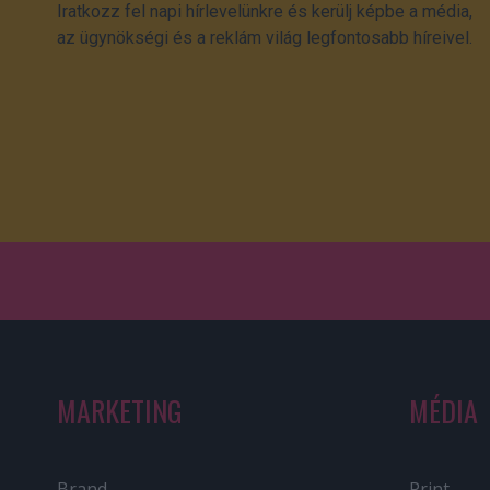
Iratkozz fel napi hírlevelünkre és kerülj képbe a média,
az ügynökségi és a reklám világ legfontosabb híreivel.
MARKETING
MÉDIA
Brand
Print