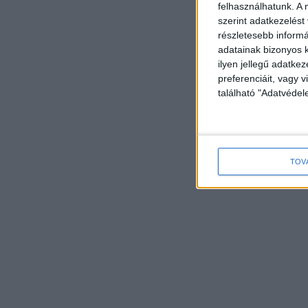
felhasználhatunk. A 
szerint adatkezelést
részletesebb informác
adatainak bizonyos k
ilyen jellegű adatke
preferenciáit, vagy v
található "Adatvéde
TOV