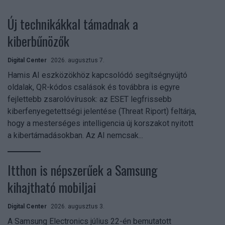
Új technikákkal támadnak a
kiberbűnözők
Digital Center
2026. augusztus 7.
Hamis AI eszközökhöz kapcsolódó segítségnyújtó
oldalak, QR-kódos csalások és továbbra is egyre
fejlettebb zsarolóvírusok: az ESET legfrissebb
kiberfenyegetettségi jelentése (Threat Riport) feltárja,
hogy a mesterséges intelligencia új korszakot nyitott
a kibertámadásokban. Az AI nemcsak...
Itthon is népszerűek a Samsung
kihajtható mobiljai
Digital Center
2026. augusztus 3.
A Samsung Electronics július 22-én bemutatott