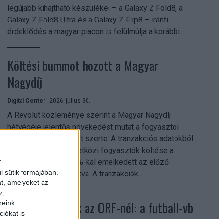
legújabb kihajtható készülékei – a Galaxy Z Fold8, a
Galaxy Z Fold8 Ultra és a Galaxy Z Flip8 – iránti
érdeklődés a magyar piacon is felülmúlja a korábbi...
Költési bummot hozott a Magyar
Nagydíj
Digital Center
2026. július 30.
A Revolut közleménye szerint a Magyar Nagydíj
hétvégéje jelentős növekedést mutat a fogyasztói
aktivitásban Budapest szerte. A tranzakciós adatokból
kiderül, hogy a nemzetközi fogyasztók költése a
a
versenyhétvégén 26%-kal emelkedett az előző
l sütik formájában,
hétvégéhez viszonyítva. A tranzakciók...
at, amelyeket az
z,
Rekordok dőltek az ORF-nél: a futball-vb
reink
iókat is