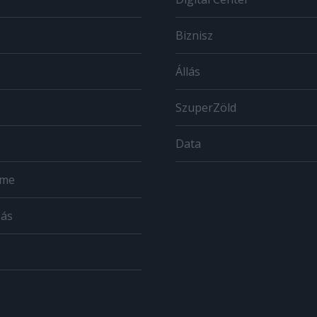
Biznisz
Állás
SzuperZöld
Data
ome
zás