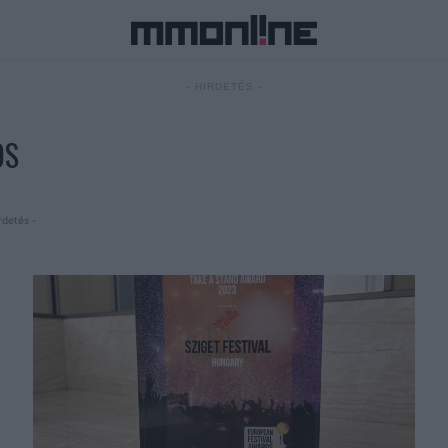
- HIRDETÉS -
DS
rdetés -