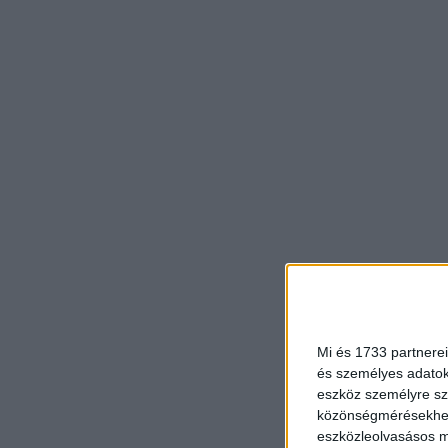
Mi és 1733 partnerei
és személyes adatoka
eszköz személyre sz
közönségmérésekhez 
eszközleolvasásos mó