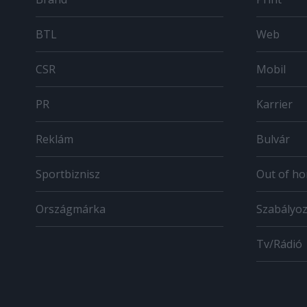
BTL
Web
CSR
Mobil
PR
Karrier
Reklám
Bulvár
Sportbiznisz
Out of h
Országmárka
Szabályo
Tv/Rádió