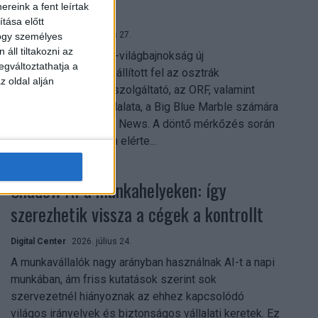
mindent vitt
reink a fent leírtak
tása előtt
Digital Center
2026. július 27.
hogy személyes
áll tiltakozni az
A 2026-os labdarúgó-világbajnokság új
egváltoztathatja a
streamingrekordokat állított fel az osztrák
z oldal alján
közszolgálati műsorszolgáltató, az ORF, valamint
technológiai leányvállalata, a Big Blue Marble számára
– írja a Broadband TV News. A döntő mérkőzés során
az átlagos nézőszám elérte...
Shadow AI a munkahelyeken: így
szerezhetik vissza a cégek a kontrollt
Digital Center
2026. július 24.
A munkavállalók nagy arányban használnak AI-t a napi
munkában, ám friss kutatások szerint sok
szervezetnél hiányoznak az ehhez kapcsolódó
világos irányelvek és biztonságos vállalati keretek. Ez