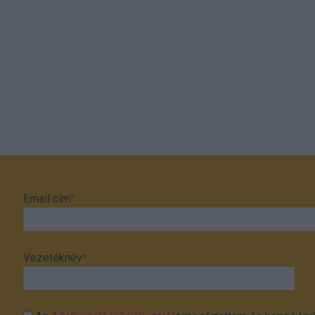
Email cím
*
Vezetéknév
*