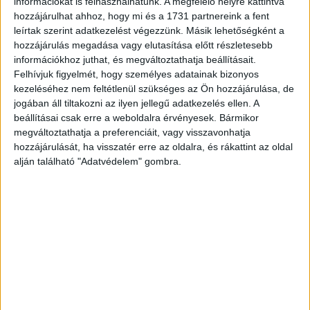
információkat is felhasználhatunk. A megfelelő helyre kattintva
Az European Festival Awards keretében adták át az idei
hozzájárulhat ahhoz, hogy mi és a 1731 partnereink a fent
év életmű díját is, amit a Sziget idén nyáron tragikus
leírtak szerint adatkezelést végezzünk. Másik lehetőségként a
autóbalesetben elhunyt munkatársa, Dan Panaitescu
hozzájárulás megadása vagy elutasítása előtt részletesebb
kapott. A díjat az elhunyt özvegye és Gerendai Károly
információkhoz juthat, és megváltoztathatja beállításait.
vette át.
Felhívjuk figyelmét, hogy személyes adatainak bizonyos
kezeléséhez nem feltétlenül szükséges az Ön hozzájárulása, de
jogában áll tiltakozni az ilyen jellegű adatkezelés ellen. A
CÍMKÉK
European Festival Awards
fellépők
Sziget fesztivál
beállításai csak erre a weboldalra érvényesek. Bármikor
Sziget Szervezőiroda
megváltoztathatja a preferenciáit, vagy visszavonhatja
hozzájárulását, ha visszatér erre az oldalra, és rákattint az oldal
alján található "Adatvédelem" gombra.
Facebook
Email
Előző cikk
Következő cikk
Nagyot újít a Lufthansa és az
Változások a mobilpiacon –
Austrian Airlines
megjelent az NMHH rendelete