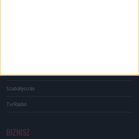
Web
Mobil
Karrier
Bulvár
Out of home
Szabályozás
Tv/Rádió
BIZNISZ