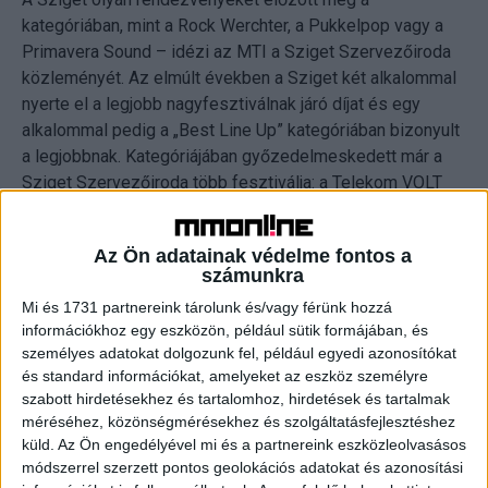
kategóriában, mint a Rock Werchter, a Pukkelpop vagy a
Primavera Sound – idézi az MTI a Sziget Szervezőiroda
közleményét. Az elmúlt években a Sziget két alkalommal
nyerte el a legjobb nagyfesztiválnak járó díjat és egy
alkalommal pedig a „Best Line Up” kategóriában bizonyult
a legjobbnak. Kategóriájában győzedelmeskedett már a
Sziget Szervezőiroda több fesztiválja: a Telekom VOLT
Fesztivál, a Balaton Sound, a B.My.Lake pedig indulásának
évében elhozta a legjobb új fesztiválnak járó díjat.
Az Ön adatainak védelme fontos a
számunkra
Gerendai Károly, a Sziget főszervezője szerint az
Mi és 1731 partnereink tárolunk és/vagy férünk hozzá
elismerés egyúttal nagy felelősség, hiszen ezt a
információkhoz egy eszközön, például sütik formájában, és
teljeskörű bizalmat meg is kell tartani. „Szerencsére a
személyes adatokat dolgozunk fel, például egyedi azonosítókat
jelek azt mutatják, hogy a közönség bizalma töretlen, az
és standard információkat, amelyeket az eszköz személyre
viszont nagyon fontos visszajelzés, hogy a nemzetközi
szabott hirdetésekhez és tartalomhoz, hirdetések és tartalmak
sztárok is szeretik a fesztiválunkat” – értékelte az
méréséhez, közönségmérésekhez és szolgáltatásfejlesztéshez
eredményt a főszervező a közlemény szerint.
küld.
Az Ön engedélyével mi és a partnereink eszközleolvasásos
módszerrel szerzett pontos geolokációs adatokat és azonosítási