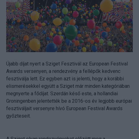
Újabb díjat nyert a Sziget Fesztivál az European Festival
Awards versenyen, a rendezvény a fellépők kedvenc
fesztiválja lett. Ez egyben azt is jelenti, hogy a korábbi
elismerésekkel együtt a Sziget már minden kategóriában
megnyerte a fődíjat. Szerdán késő este, a hollandiai
Groningenben jelentették be a 2016-os év legjobb európai
fesztiváljait versenyre hívó European Festival Awards
győzteseit.
A Sziget olyan rendezvényeket előzött meg a