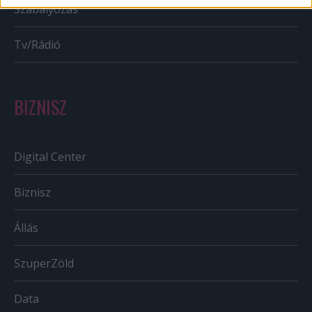
Szabályozás
Tv/Rádió
BIZNISZ
Digital Center
Biznisz
Állás
SzuperZöld
Data