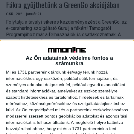
Fákra gyűjthetünk a GreenGo akciójában
CSR
2021. január 21.
Folytatja a tavalyi sikeres kezdeményezést a GreenGo, az
e-carsharing szolgáltató Gurulj a fákért! Támogatói
Programjához már a felhasználók is csatlakozhatnak. A
vezetéssel töltött perceik...
Az Ön adatainak védelme fontos a
számunkra
Mi és 1731 partnereink tárolunk és/vagy férünk hozzá
információkhoz egy eszközön, például sütik formájában, és
személyes adatokat dolgozunk fel, például egyedi azonosítókat
és standard információkat, amelyeket az eszköz személyre
szabott hirdetésekhez és tartalomhoz, hirdetések és tartalmak
méréséhez, közönségmérésekhez és szolgáltatásfejlesztéshez
küld.
Az Ön engedélyével mi és a partnereink eszközleolvasásos
Így zöldít a Henkel
módszerrel szerzett pontos geolokációs adatokat és azonosítási
információkat is felhasználhatunk. A megfelelő helyre kattintva
CSR
2020. november 12.
hozzájárulhat ahhoz, hogy mi és a 1731 partnereink a fent
A Laundry & Home Care üzletág új normákat állít fel az