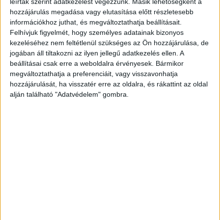
leírtak szerint adatkezelést végezzünk. Másik lehetőségként a
innováció és a fenntarthatóság ötvözésével.
hozzájárulás megadása vagy elutasítása előtt részletesebb
Termékfejlesztéseivel folyamatosan arra törekszik, hogy
információkhoz juthat, és megváltoztathatja beállításait.
fogyasztóik mindennapjait megkönnyítsék....
Felhívjuk figyelmét, hogy személyes adatainak bizonyos
kezeléséhez nem feltétlenül szükséges az Ön hozzájárulása, de
jogában áll tiltakozni az ilyen jellegű adatkezelés ellen. A
beállításai csak erre a weboldalra érvényesek. Bármikor
megváltoztathatja a preferenciáit, vagy visszavonhatja
hozzájárulását, ha visszatér erre az oldalra, és rákattint az oldal
alján található "Adatvédelem" gombra.
Hatalmas zöld projektben a Mastercard
CSR
2020. január 27.
A Mastercard bejelentette a Priceless Planet Koalíció
nevű platform létrehozását, melynek célja, hogy
összehangolja a vállalatok fenntarthatósági törekvéseit és
érdemi beruházások megvalósításával szolgálja a...