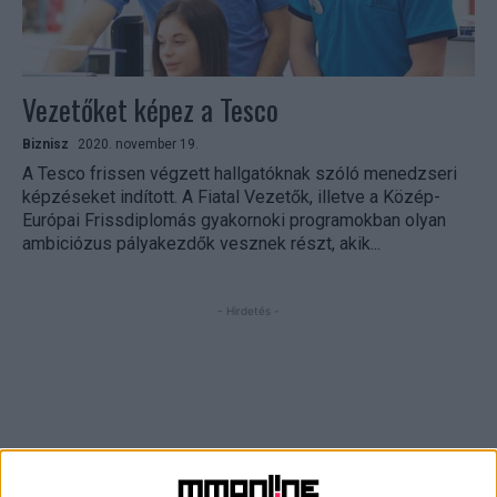
Vezetőket képez a Tesco
Biznisz
2020. november 19.
A Tesco frissen végzett hallgatóknak szóló menedzseri
képzéseket indított. A Fiatal Vezetők, illetve a Közép-
Európai Frissdiplomás gyakornoki programokban olyan
ambiciózus pályakezdők vesznek részt, akik...
- Hirdetés -