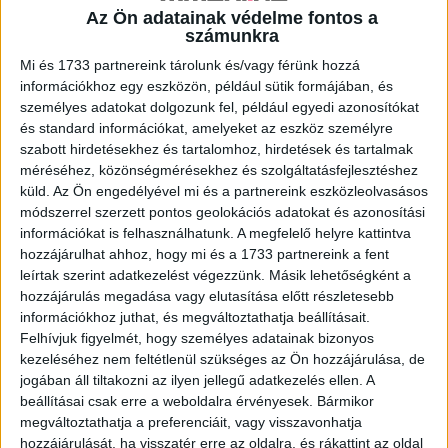
Az Ön adatainak védelme fontos a
A RADIOCAFÉN
számunkra
Mi és 1733 partnereink tárolunk és/vagy férünk hozzá
információkhoz egy eszközön, például sütik formájában, és
személyes adatokat dolgozunk fel, például egyedi azonosítókat
és standard információkat, amelyeket az eszköz személyre
szabott hirdetésekhez és tartalomhoz, hirdetések és tartalmak
méréséhez, közönségmérésekhez és szolgáltatásfejlesztéshez
küld.
Az Ön engedélyével mi és a partnereink eszközleolvasásos
módszerrel szerzett pontos geolokációs adatokat és azonosítási
információkat is felhasználhatunk. A megfelelő helyre kattintva
hozzájárulhat ahhoz, hogy mi és a 1733 partnereink a fent
Korábbi adások
leírtak szerint adatkezelést végezzünk. Másik lehetőségként a
hozzájárulás megadása vagy elutasítása előtt részletesebb
A rovat támogatói:
információkhoz juthat, és megváltoztathatja beállításait.
Felhívjuk figyelmét, hogy személyes adatainak bizonyos
kezeléséhez nem feltétlenül szükséges az Ön hozzájárulása, de
jogában áll tiltakozni az ilyen jellegű adatkezelés ellen. A
beállításai csak erre a weboldalra érvényesek. Bármikor
megváltoztathatja a preferenciáit, vagy visszavonhatja
hozzájárulását, ha visszatér erre az oldalra, és rákattint az oldal