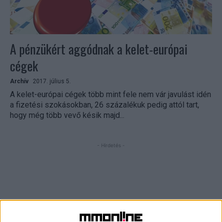
A pénzükért aggódnak a kelet-európai
cégek
Archív
2017. július 5.
A kelet-európai cégek több mint fele nem vár javulást idén
a fizetési szokásokban, 26 százalékuk pedig attól tart,
hogy még több vevő késik majd...
- Hirdetés -