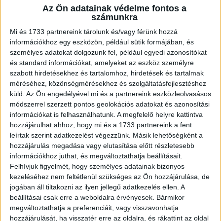
Az Ön adatainak védelme fontos a
A RADIOCAFÉN
számunkra
Mi és 1733 partnereink tárolunk és/vagy férünk hozzá
információkhoz egy eszközön, például sütik formájában, és
személyes adatokat dolgozunk fel, például egyedi azonosítókat
és standard információkat, amelyeket az eszköz személyre
szabott hirdetésekhez és tartalomhoz, hirdetések és tartalmak
méréséhez, közönségmérésekhez és szolgáltatásfejlesztéshez
küld.
Az Ön engedélyével mi és a partnereink eszközleolvasásos
módszerrel szerzett pontos geolokációs adatokat és azonosítási
információkat is felhasználhatunk. A megfelelő helyre kattintva
hozzájárulhat ahhoz, hogy mi és a 1733 partnereink a fent
leírtak szerint adatkezelést végezzünk. Másik lehetőségként a
Korábbi adások
hozzájárulás megadása vagy elutasítása előtt részletesebb
információkhoz juthat, és megváltoztathatja beállításait.
A rovat támogatói:
Felhívjuk figyelmét, hogy személyes adatainak bizonyos
kezeléséhez nem feltétlenül szükséges az Ön hozzájárulása, de
jogában áll tiltakozni az ilyen jellegű adatkezelés ellen. A
beállításai csak erre a weboldalra érvényesek. Bármikor
megváltoztathatja a preferenciáit, vagy visszavonhatja
hozzájárulását, ha visszatér erre az oldalra, és rákattint az oldal