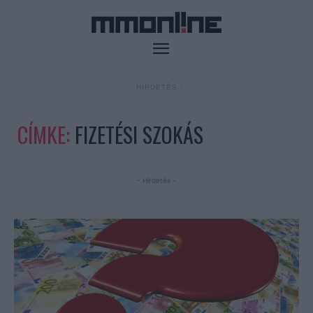
- HIRDETÉS -
CÍMKE:
FIZETÉSI SZOKÁS
- Hirdetés -