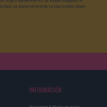
ok, hogy a MédiaHírek Kft. az általam megadott e-
üldjön, az adataimat kezelje és kapcsolatba lépjen
INFORMÁCIÓK
Marketing & Média magazin