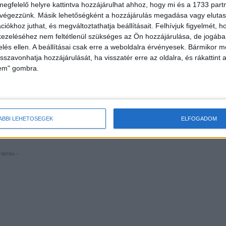
megfelelő helyre kattintva hozzájárulhat ahhoz, hogy mi és a 1733 partne
 végezzünk. Másik lehetőségként a hozzájárulás megadása vagy elutasí
iókhoz juthat, és megváltoztathatja beállításait.
Felhívjuk figyelmét, 
ezeléséhez nem feltétlenül szükséges az Ön hozzájárulása, de jogában 
Vezetékes fronton erősít a Telekom
zelés ellen. A beállításai csak erre a weboldalra érvényesek. Bármikor m
isszavonhatja hozzájárulását, ha visszatér erre az oldalra, és rákattint a
Archív
2017. május 16.
lem" gombra.
Flip néven új márkát indít ma útjára a Telekom. A
hűségidő nélküli, vezetékes otthoni ajánlat több mint
félmillió háztartásban válik elérhetővé. A Flip az
egyszerű,...
ÁBBI LEHETŐSÉGEK
ELFOGADOM
rdetés -