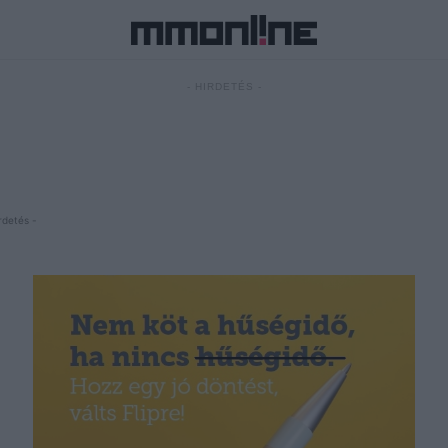
- HIRDETÉS -
rdetés -