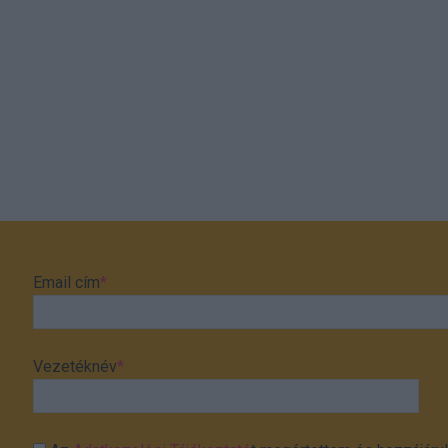
Email cím
*
Vezetéknév
*