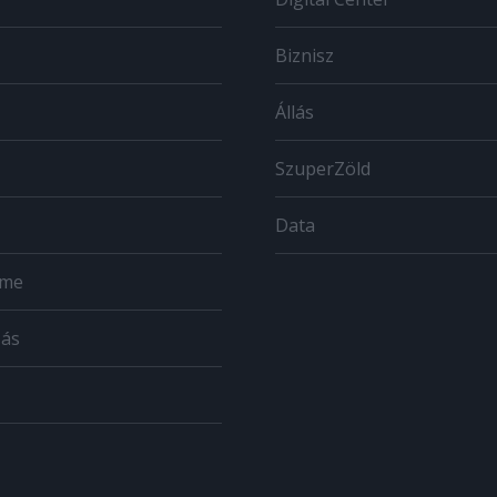
Biznisz
Állás
SzuperZöld
Data
ome
zás