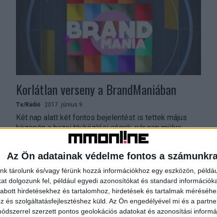
Korlátlan verseny a BrandManiában
Tv/Rádió
2017. június 9.
Két nap alatt két fontos bejelentést is tettek május
közepén a hazai távközlési cégek, pár nap múlva
pedig már roamingdíj mentesen lehet használni a...
Az Ön adatainak védelme fontos a számunkr
nk tárolunk és/vagy férünk hozzá információkhoz egy eszközön, példáu
t dolgozunk fel, például egyedi azonosítókat és standard információk
abott hirdetésekhez és tartalomhoz, hirdetések és tartalmak méréséhe
és szolgáltatásfejlesztéshez küld.
Az Ön engedélyével mi és a partne
dszerrel szerzett pontos geolokációs adatokat és azonosítási informác