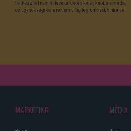
Iratkozz fel napi hírlevelünkre és kerülj képbe a média,
az ügynökségi és a reklám világ legfontosabb híreivel.
MARKETING
MÉDIA
Brand
Print