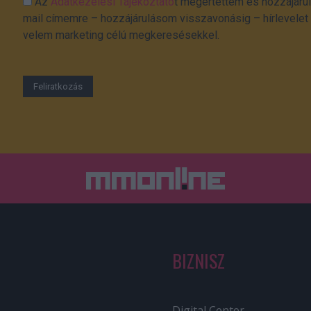
Az
Adatkezelési Tájékoztató
t megértettem és hozzájárul
mail címemre – hozzájárulásom visszavonásig – hírlevelet k
velem marketing célú megkeresésekkel.
BIZNISZ
Digital Center