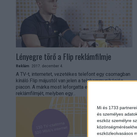
Lényegre törő a Flip reklámfilmje
Reklám
2017. december 4.
A TV-t, internetet, vezetékes telefont egy csomagban
kínáló Flip májustól van jelen a telekommunikációs
piacon. A márka most leforgatta első élőszereplős
reklámfilmjét, melyben egy...
Mi és 1733 partnerei
és személyes adatoka
eszköz személyre sz
közönségmérésekhez 
eszközleolvasásos mó