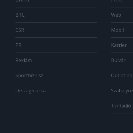
BTL
Web
CSR
Mobil
PR
Karrier
Reklám
Bulvár
Sportbiznisz
Out of h
Országmárka
Szabályo
Tv/Rádió