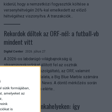
kiderül, hogy a nemzetközi fogyasztók költése a
versenyhétvégén 26%-kal emelkedett az előző
hétvégéhez viszonyítva. A tranzakciók...
Rekordok dőltek az ORF-nél: a futball-vb
mindent vitt
Digital Center
2026. július 27.
A 2026-os labdarúgó-világbajnokság új
streamingrekordokat állított fel az osztrák
közszolgálati műsorszolgáltató, az ORF, valamint
technológiai leányvállalata, a Big Blue Marble számára
a
– írja a Broadband TV News. A döntő mérkőzés során
l sütik formájában,
az átlagos nézőszám elérte...
at, amelyeket az
z,
Shadow AI a munkahelyeken: így
reink
iókat is