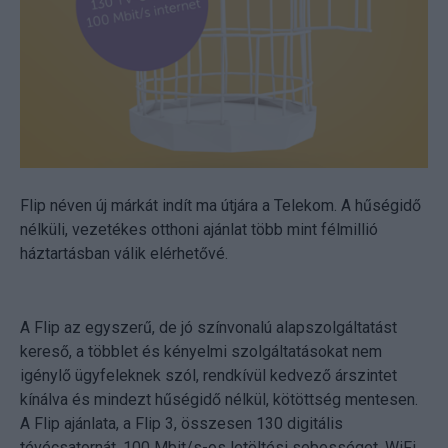
Flip néven új márkát indít ma útjára a Telekom. A hűségidő
nélküli, vezetékes otthoni ajánlat több mint félmillió
háztartásban válik elérhetővé.
A Flip az egyszerű, de jó színvonalú alapszolgáltatást
kereső, a többlet és kényelmi szolgáltatásokat nem
igénylő ügyfeleknek szól, rendkívül kedvező árszintet
kínálva és mindezt hűségidő nélkül, kötöttség mentesen.
A Flip ajánlata, a Flip 3, összesen 130 digitális
tévécsatornát, 100 Mbit/s-os letöltési sebességet, WiFi