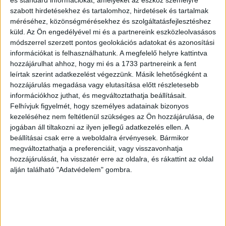
és standard információkat, amelyeket az eszköz személyre
cserébe költséghatékony és önkiszolgáló megoldásokkal
szabott hirdetésekhez és tartalomhoz, hirdetések és tartalmak
fordul ügyfeleihez, akik készek arra, hogy saját maguk
méréséhez, közönségmérésekhez és szolgáltatásfejlesztéshez
intézzék kapcsolódó ügyeiket, mint például új
küld.
Az Ön engedélyével mi és a partnereink eszközleolvasásos
szolgáltatások megrendelését vagy a számlabefizetést.
módszerrel szerzett pontos geolokációs adatokat és azonosítási
információkat is felhasználhatunk. A megfelelő helyre kattintva
„Azt gondoljuk, hogy a Flip vonzó és pont jó lesz azon
hozzájárulhat ahhoz, hogy mi és a 1733 partnereink a fent
leírtak szerint adatkezelést végezzünk. Másik lehetőségként a
ügyfeleknek, akik egyszerűen és kötöttségek nélkül, jó
hozzájárulás megadása vagy elutasítása előtt részletesebb
színvonalon kívánnak otthoni szolgáltatásokat igénybe
információkhoz juthat, és megváltoztathatja beállításait.
venni, legyen szó akár vezetékes internetről, TV-ről vagy
Felhívjuk figyelmét, hogy személyes adatainak bizonyos
telefonról. A Flip otthoni vezetékes csomagja, a Flip 3
kezeléséhez nem feltétlenül szükséges az Ön hozzájárulása, de
minden alapvető vezetékes telekommunikációs
jogában áll tiltakozni az ilyen jellegű adatkezelés ellen. A
szolgáltatást tartalmaz, amire egy háztartásnak szüksége
beállításai csak erre a weboldalra érvényesek. Bármikor
lehet, ráadásul hűségidő nélkül, 4000 forintos havidíjjal.
megváltoztathatja a preferenciáit, vagy visszavonhatja
hozzájárulását, ha visszatér erre az oldalra, és rákattint az oldal
Azzal, hogy hűségidő nélkül kínáljuk a szolgáltatásunkat
alján található "Adatvédelem" gombra.
az ügyfeleinknek, szabadságot biztosítunk számukra, és
hiszünk benne, hogy a jó szolgáltatás és a kedvező ár
miatt fogják hosszú távon is a Flipet választani.” – mutatta
be a Magyar Telekom új márkáját és a kínált ajánlatot
Endersz Frigyes, a Flip vezetője. „A Flip lényege az