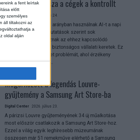
szerezhetik vissza a cégek a kontrollt
reink a fent leírtak
tása előtt
Digital Center
2026. július 24.
hogy személyes
áll tiltakozni az
A munkavállalók nagy arányban használnak AI-t a napi
egváltoztathatja a
munkában, ám friss kutatások szerint sok
z oldal alján
szervezetnél hiányoznak az ehhez kapcsolódó
világos irányelvek és biztonságos vállalati keretek. Ez
különösen ott jelenthet problémát, ahol érzékeny
üzleti információkkal...
Megérkezett a legendás Louvre-
gyűjtemény a Samsung Art Store-ba
Digital Center
2026. július 23.
A párizsi Louvre gyűjteményének 34 új műalkotása
most először csatlakozik a Samsung Art Store-hoz.
Ezzel a világ egyik leghíresebb múzeumának
összesen már 51 remekműve elérhető a Samsung