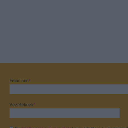
Email cím
*
Vezetéknév
*