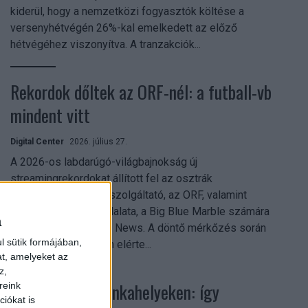
kiderül, hogy a nemzetközi fogyasztók költése a
versenyhétvégén 26%-kal emelkedett az előző
hétvégéhez viszonyítva. A tranzakciók...
Rekordok dőltek az ORF-nél: a futball-vb
mindent vitt
Digital Center
2026. július 27.
A 2026-os labdarúgó-világbajnokság új
streamingrekordokat állított fel az osztrák
közszolgálati műsorszolgáltató, az ORF, valamint
technológiai leányvállalata, a Big Blue Marble számára
a
– írja a Broadband TV News. A döntő mérkőzés során
l sütik formájában,
az átlagos nézőszám elérte...
at, amelyeket az
z,
Shadow AI a munkahelyeken: így
reink
iókat is