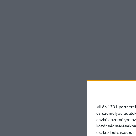
Mi és 1731 partnerei
és személyes adatoka
eszköz személyre sz
közönségmérésekhez 
eszközleolvasásos mó