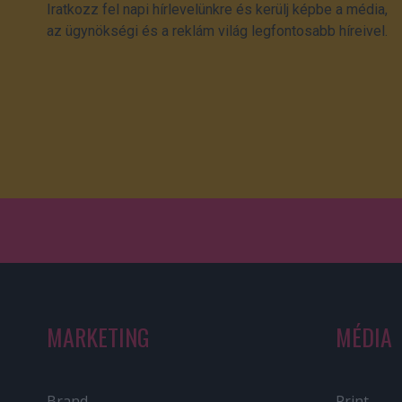
Iratkozz fel napi hírlevelünkre és kerülj képbe a média,
az ügynökségi és a reklám világ legfontosabb híreivel.
MARKETING
MÉDIA
Brand
Print