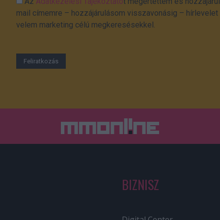
Az
Adatkezelési Tájékoztató
t megértettem és hozzájárul
mail címemre – hozzájárulásom visszavonásig – hírlevelet k
velem marketing célú megkeresésekkel.
BIZNISZ
Digital Center