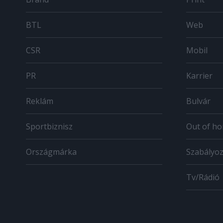
BTL
Web
CSR
Mobil
PR
Karrier
Reklám
Bulvár
Sportbiznisz
Out of h
Országmárka
Szabályo
Tv/Rádió