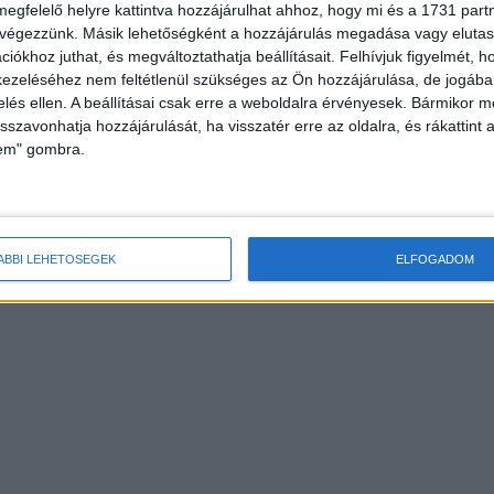
megfelelő helyre kattintva hozzájárulhat ahhoz, hogy mi és a 1731 partne
 végezzünk. Másik lehetőségként a hozzájárulás megadása vagy elutasí
iókhoz juthat, és megváltoztathatja beállításait.
Felhívjuk figyelmét, 
ezeléséhez nem feltétlenül szükséges az Ön hozzájárulása, de jogában 
zelés ellen. A beállításai csak erre a weboldalra érvényesek. Bármikor m
isszavonhatja hozzájárulását, ha visszatér erre az oldalra, és rákattint a
lem" gombra.
ÁBBI LEHETŐSÉGEK
ELFOGADOM