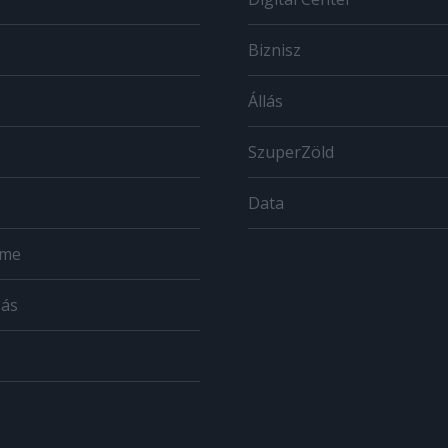
Biznisz
Állás
SzuperZöld
Data
ome
zás