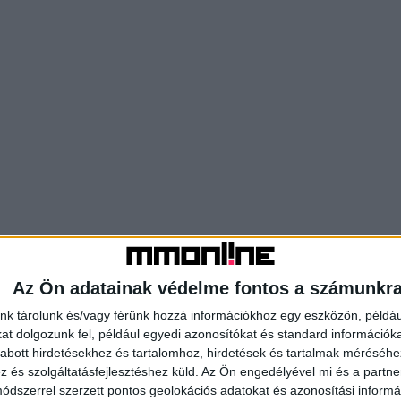
Az Ön adatainak védelme fontos a számunkr
nk tárolunk és/vagy férünk hozzá információkhoz egy eszközön, példáu
t dolgozunk fel, például egyedi azonosítókat és standard információk
abott hirdetésekhez és tartalomhoz, hirdetések és tartalmak méréséhe
és szolgáltatásfejlesztéshez küld.
Az Ön engedélyével mi és a partne
dszerrel szerzett pontos geolokációs adatokat és azonosítási informác