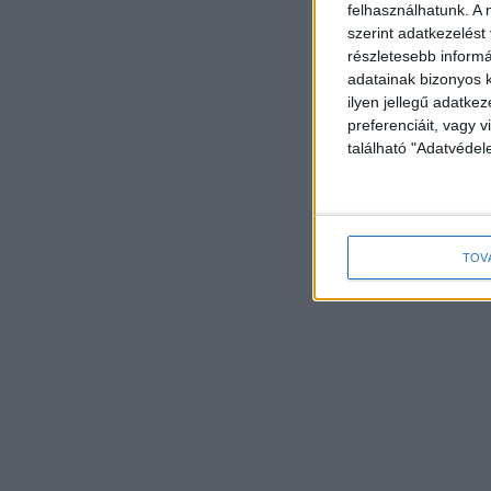
felhasználhatunk. A 
szerint adatkezelést
részletesebb informác
adatainak bizonyos k
ilyen jellegű adatke
preferenciáit, vagy v
található "Adatvéde
TOV