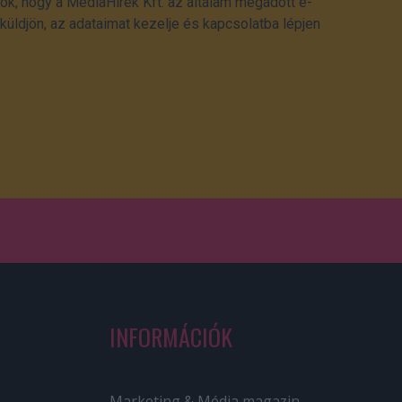
ok, hogy a MédiaHírek Kft. az általam megadott e-
üldjön, az adataimat kezelje és kapcsolatba lépjen
INFORMÁCIÓK
Marketing & Média magazin