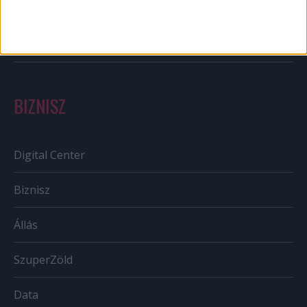
Szabályozás
Tv/Rádió
BIZNISZ
Digital Center
Biznisz
Állás
SzuperZöld
Data