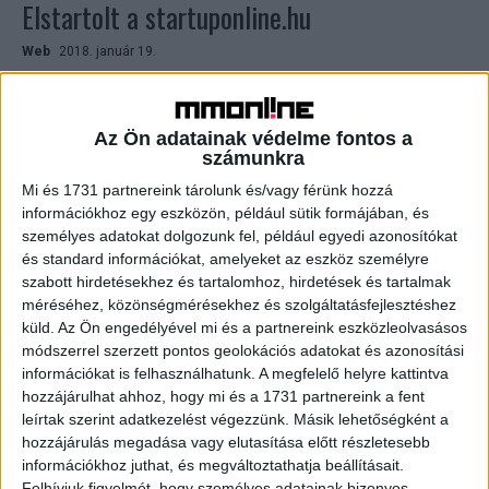
Elstartolt a startuponline.hu
Web
2018. január 19.
A StartUP! Magazin tavaly novemberi indulása után itt az
újabb hullám, a startuponline.hu-é, amely most már
elérhető számítógépen, mobilon és tableten is. Alig
Az Ön adatainak védelme fontos a
vártuk...
számunkra
Mi és 1731 partnereink tárolunk és/vagy férünk hozzá
információkhoz egy eszközön, például sütik formájában, és
személyes adatokat dolgozunk fel, például egyedi azonosítókat
és standard információkat, amelyeket az eszköz személyre
szabott hirdetésekhez és tartalomhoz, hirdetések és tartalmak
méréséhez, közönségmérésekhez és szolgáltatásfejlesztéshez
küld.
Az Ön engedélyével mi és a partnereink eszközleolvasásos
módszerrel szerzett pontos geolokációs adatokat és azonosítási
információkat is felhasználhatunk. A megfelelő helyre kattintva
hozzájárulhat ahhoz, hogy mi és a 1731 partnereink a fent
A digitalizáció segítheti a női
leírtak szerint adatkezelést végezzünk. Másik lehetőségként a
egyenjogúságot
hozzájárulás megadása vagy elutasítása előtt részletesebb
információkhoz juthat, és megváltoztathatja beállításait.
Felhívjuk figyelmét, hogy személyes adatainak bizonyos
Archív
2017. március 21.