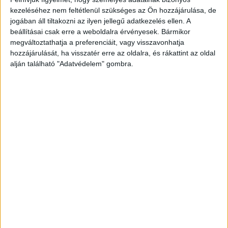
kezeléséhez nem feltétlenül szükséges az Ön hozzájárulása, de
A nők 53 százaléka gondolja azt, hogy nem indul a
jogában áll tiltakozni az ilyen jellegű adatkezelés ellen. A
férfiakkal azonos esélyekkel egy vezető pozícióért,
beállításai csak erre a weboldalra érvényesek. Bármikor
ugyanakkor 60 százalékuk hisz abban, hogy a digitális...
megváltoztathatja a preferenciáit, vagy visszavonhatja
hozzájárulását, ha visszatér erre az oldalra, és rákattint az oldal
alján található "Adatvédelem" gombra.
- Hirdetés -
A RADIOCAFÉN