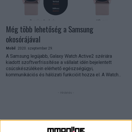
Még több lehetőség a Samsung
okosórájával
Mobil
2020. szeptember 29.
A Samsung legújabb, Galaxy Watch Active2 szériára
kiadott szoftverfrissítése a vállalat idén bejelentett
csúcskészülékein elérhető egészségügyi,
kommunikációs és hálózati funkcióit hozza el. A Watch...
- Hirdetés -