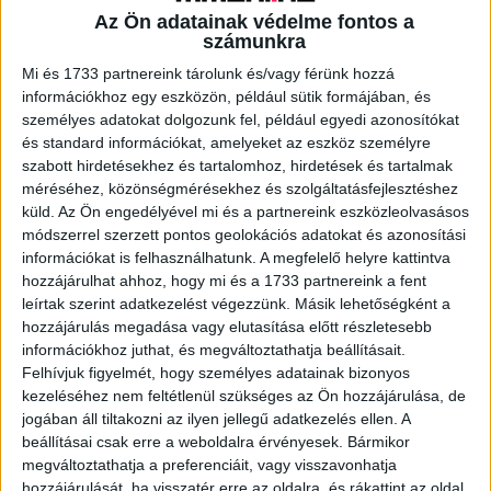
Az Ön adatainak védelme fontos a
számunkra
A RADIOCAFÉN
Mi és 1733 partnereink tárolunk és/vagy férünk hozzá
információkhoz egy eszközön, például sütik formájában, és
személyes adatokat dolgozunk fel, például egyedi azonosítókat
és standard információkat, amelyeket az eszköz személyre
szabott hirdetésekhez és tartalomhoz, hirdetések és tartalmak
méréséhez, közönségmérésekhez és szolgáltatásfejlesztéshez
küld.
Az Ön engedélyével mi és a partnereink eszközleolvasásos
módszerrel szerzett pontos geolokációs adatokat és azonosítási
információkat is felhasználhatunk. A megfelelő helyre kattintva
hozzájárulhat ahhoz, hogy mi és a 1733 partnereink a fent
leírtak szerint adatkezelést végezzünk. Másik lehetőségként a
hozzájárulás megadása vagy elutasítása előtt részletesebb
Korábbi adások
információkhoz juthat, és megváltoztathatja beállításait.
Felhívjuk figyelmét, hogy személyes adatainak bizonyos
A rovat támogatói:
kezeléséhez nem feltétlenül szükséges az Ön hozzájárulása, de
jogában áll tiltakozni az ilyen jellegű adatkezelés ellen. A
beállításai csak erre a weboldalra érvényesek. Bármikor
megváltoztathatja a preferenciáit, vagy visszavonhatja
hozzájárulását, ha visszatér erre az oldalra, és rákattint az oldal