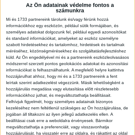
Az Ön adatainak védelme fontos a
A RADIOCAFÉN
számunkra
Mi és 1733 partnereink tárolunk és/vagy férünk hozzá
információkhoz egy eszközön, például sütik formájában, és
személyes adatokat dolgozunk fel, például egyedi azonosítókat
és standard információkat, amelyeket az eszköz személyre
szabott hirdetésekhez és tartalomhoz, hirdetések és tartalmak
méréséhez, közönségmérésekhez és szolgáltatásfejlesztéshez
küld.
Az Ön engedélyével mi és a partnereink eszközleolvasásos
módszerrel szerzett pontos geolokációs adatokat és azonosítási
információkat is felhasználhatunk. A megfelelő helyre kattintva
hozzájárulhat ahhoz, hogy mi és a 1733 partnereink a fent
leírtak szerint adatkezelést végezzünk. Másik lehetőségként a
Korábbi adások
hozzájárulás megadása vagy elutasítása előtt részletesebb
információkhoz juthat, és megváltoztathatja beállításait.
A rovat támogatói:
Felhívjuk figyelmét, hogy személyes adatainak bizonyos
kezeléséhez nem feltétlenül szükséges az Ön hozzájárulása, de
jogában áll tiltakozni az ilyen jellegű adatkezelés ellen. A
beállításai csak erre a weboldalra érvényesek. Bármikor
megváltoztathatja a preferenciáit, vagy visszavonhatja
hozzájárulását, ha visszatér erre az oldalra, és rákattint az oldal