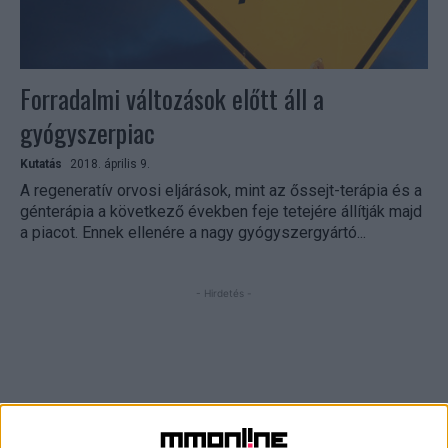
Forradalmi változások előtt áll a
gyógyszerpiac
Kutatás
2018. április 9.
A regeneratív orvosi eljárások, mint az őssejt-terápia és a
génterápia a következő években feje tetejére állítják majd
a piacot. Ennek ellenére a nagy gyógyszergyártó...
- Hirdetés -