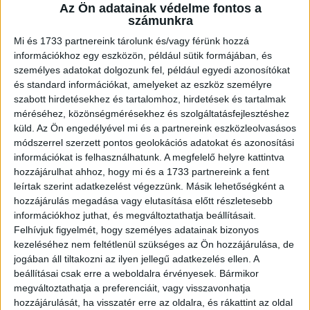
A RADIOCAFÉN
Az Ön adatainak védelme fontos a
számunkra
Mi és 1733 partnereink tárolunk és/vagy férünk hozzá
információkhoz egy eszközön, például sütik formájában, és
személyes adatokat dolgozunk fel, például egyedi azonosítókat
és standard információkat, amelyeket az eszköz személyre
szabott hirdetésekhez és tartalomhoz, hirdetések és tartalmak
méréséhez, közönségmérésekhez és szolgáltatásfejlesztéshez
küld.
Az Ön engedélyével mi és a partnereink eszközleolvasásos
módszerrel szerzett pontos geolokációs adatokat és azonosítási
információkat is felhasználhatunk. A megfelelő helyre kattintva
Korábbi adások
hozzájárulhat ahhoz, hogy mi és a 1733 partnereink a fent
leírtak szerint adatkezelést végezzünk. Másik lehetőségként a
A rovat támogatói:
hozzájárulás megadása vagy elutasítása előtt részletesebb
információkhoz juthat, és megváltoztathatja beállításait.
Felhívjuk figyelmét, hogy személyes adatainak bizonyos
kezeléséhez nem feltétlenül szükséges az Ön hozzájárulása, de
jogában áll tiltakozni az ilyen jellegű adatkezelés ellen. A
beállításai csak erre a weboldalra érvényesek. Bármikor
megváltoztathatja a preferenciáit, vagy visszavonhatja
hozzájárulását, ha visszatér erre az oldalra, és rákattint az oldal