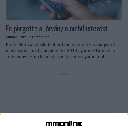
Felpörgette a járvány a mobilnetezést
Kutatás
2021. szeptember 3.
Közel 60 százalékkal többet mobilnetezek a magyarok
idén nyáron, mint a covid előtt, 2019 nyarán. Elkészült a
Telenor nyárzáró hálózati riportja: idén nyáron több...
- Hirdetés -