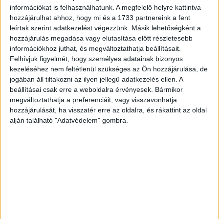
A londoni és berlini állomásokkal véget ért a Hiventures
információkat is felhasználhatunk. A megfelelő helyre kattintva
szakmai együttműködésében megvalósuló Startup
hozzájárulhat ahhoz, hogy mi és a 1733 partnereink a fent
Campus program hazai és nemzetközi roadshow-ja. A
leírtak szerint adatkezelést végezzünk. Másik lehetőségként a
programsorozatnak köszönhetően az elmúlt...
hozzájárulás megadása vagy elutasítása előtt részletesebb
információkhoz juthat, és megváltoztathatja beállításait.
Felhívjuk figyelmét, hogy személyes adatainak bizonyos
kezeléséhez nem feltétlenül szükséges az Ön hozzájárulása, de
jogában áll tiltakozni az ilyen jellegű adatkezelés ellen. A
beállításai csak erre a weboldalra érvényesek. Bármikor
megváltoztathatja a preferenciáit, vagy visszavonhatja
hozzájárulását, ha visszatér erre az oldalra, és rákattint az oldal
alján található "Adatvédelem" gombra.
Pörög a hazai startup-világ
Biznisz
2017. április 6.
Új lehetőségek segítik a hazai startuppereket:
magánbefektetők támogatásával elindul a Studio 1
Preseed Befektetési Zrt., valamint a saját startup
alapítására és vezetésére felkészítő Drukka...