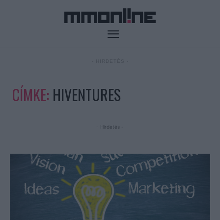
- HIRDETÉS -
CÍMKE:
HIVENTURES
- Hirdetés -