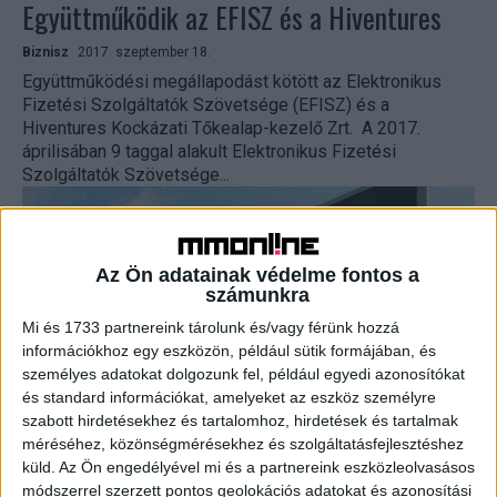
Együttműködik az EFISZ és a Hiventures
Biznisz
2017. szeptember 18.
Együttműködési megállapodást kötött az Elektronikus
Fizetési Szolgáltatók Szövetsége (EFISZ) és a
Hiventures Kockázati Tőkealap-kezelő Zrt. A 2017.
áprilisában 9 taggal alakult Elektronikus Fizetési
Szolgáltatók Szövetsége...
Az Ön adatainak védelme fontos a
számunkra
Mi és 1733 partnereink tárolunk és/vagy férünk hozzá
információkhoz egy eszközön, például sütik formájában, és
személyes adatokat dolgozunk fel, például egyedi azonosítókat
és standard információkat, amelyeket az eszköz személyre
szabott hirdetésekhez és tartalomhoz, hirdetések és tartalmak
Új központok segítik a magyar startupokat
méréséhez, közönségmérésekhez és szolgáltatásfejlesztéshez
küld.
Az Ön engedélyével mi és a partnereink eszközleolvasásos
Archív
2017. június 21.
módszerrel szerzett pontos geolokációs adatokat és azonosítási