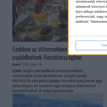
részletesebb informác
adatainak bizonyos k
ilyen jellegű adatke
preferenciáit, vagy v
található "Adatvéde
TOV
Ezekben az éttermekben nem
csalódhatunk Horvátországban
Brand
2025. július 18.
Újabb rangos nemzetközi elismerésekben
részesültek a horvát éttermek: a legfrissebb
MICHELIN-válogatás alapján Horvátország immár egy
kétcsillagos és tizenkét egycsillagos étteremmel
büszkélkedhet. A világ legismertebb...