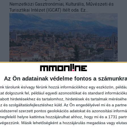
Nemzetközi Gasztronómiai, Kulturális, Művészeti és
Turisztikai Intézet (IGCAT) ítélt oda. Ez...
Tarol a horvát tengerpart az utazók
Az Ön adatainak védelme fontos a számunkr
körében
nk tárolunk és/vagy férünk hozzá információkhoz egy eszközön, példáu
t dolgozunk fel, például egyedi azonosítókat és standard információk
Kutatás
2025. július 22.
abott hirdetésekhez és tartalomhoz, hirdetések és tartalmak méréséhe
Júniusban még egy hajszállal Olaszország volt az
és szolgáltatásfejlesztéshez küld.
Az Ön engedélyével mi és a partne
első a legnépszerűbb úti célok listáján, júliusban
dszerrel szerzett pontos geolokációs adatokat és azonosítási informác
viszont egyértelműen a horvát tengerpart vált a
megfelelő helyre kattintva hozzájárulhat ahhoz, hogy mi és a 1731 partne
favorittá az utasbiztosítás...
 végezzünk. Másik lehetőségként a hozzájárulás megadása vagy elutasí