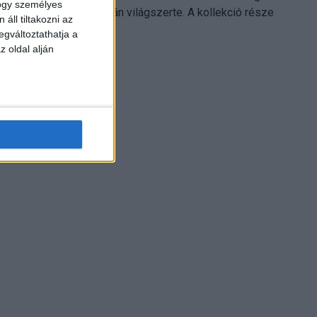
hogy személyes
Electronics platformján világszerte. A kollekció része
áll tiltakozni az
Leonardo...
egváltoztathatja a
z oldal alján