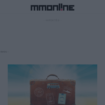
- HIRDETÉS -
rdetés -