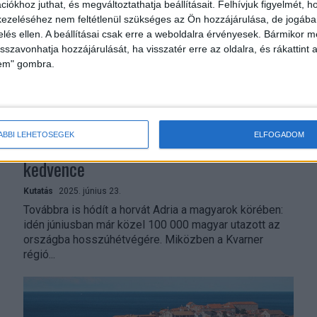
iókhoz juthat, és megváltoztathatja beállításait.
Felhívjuk figyelmét, 
ezeléséhez nem feltétlenül szükséges az Ön hozzájárulása, de jogában 
zelés ellen. A beállításai csak erre a weboldalra érvényesek. Bármikor m
isszavonhatja hozzájárulását, ha visszatér erre az oldalra, és rákattint a
lem" gombra.
ÁBBI LEHETŐSÉGEK
ELFOGADOM
Horvátország továbbra is a magyarok
kedvence
Kutatás
2025. június 23.
Továbbra is hódít a horvát Adria a magyarok körében:
idén júniusban már közel 100 000 magyar utazott az
országba hosszúhétvégére. Miközben a Kvarner
régió...