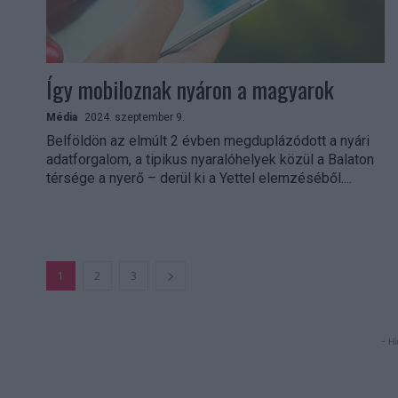
Így mobiloznak nyáron a magyarok
Média
2024. szeptember 9.
Belföldön az elmúlt 2 évben megduplázódott a nyári
adatforgalom, a tipikus nyaralóhelyek közül a Balaton
térsége a nyerő – derül ki a Yettel elemzéséből....
1
2
3
- Hi