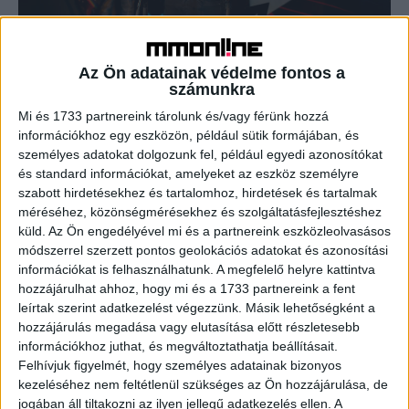
Fergeteges koncerttel indult az ibis zenei
programja
Az Ön adatainak védelme fontos a
számunkra
Brand
2019. május 27.
Mi és 1733 partnereink tárolunk és/vagy férünk hozzá
Az ibis szállodamárka nemzetközi programjának
információkhoz egy eszközön, például sütik formájában, és
keretében 17 országban adnak helyi művészek összesen
személyes adatokat dolgozunk fel, például egyedi azonosítókat
44 intim és exkluzív minikoncertet. Az ibis Music
és standard információkat, amelyeket az eszköz személyre
magyarországi eseményén, az ibis...
szabott hirdetésekhez és tartalomhoz, hirdetések és tartalmak
méréséhez, közönségmérésekhez és szolgáltatásfejlesztéshez
küld.
Az Ön engedélyével mi és a partnereink eszközleolvasásos
- Hirdetés -
módszerrel szerzett pontos geolokációs adatokat és azonosítási
információkat is felhasználhatunk. A megfelelő helyre kattintva
hozzájárulhat ahhoz, hogy mi és a 1733 partnereink a fent
leírtak szerint adatkezelést végezzünk. Másik lehetőségként a
hozzájárulás megadása vagy elutasítása előtt részletesebb
információkhoz juthat, és megváltoztathatja beállításait.
Felhívjuk figyelmét, hogy személyes adatainak bizonyos
kezeléséhez nem feltétlenül szükséges az Ön hozzájárulása, de
jogában áll tiltakozni az ilyen jellegű adatkezelés ellen. A