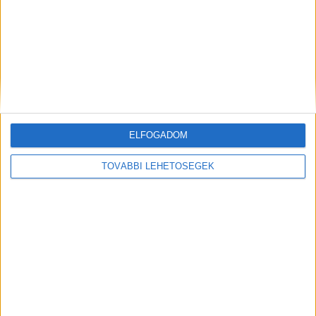
ELFOGADOM
Hírlevél
TOVÁBBI LEHETŐSÉGEK
feliratkozás
Iratkozz fel napi hírlevelünkre és kerülj képbe a média, az
ügynökségi és a reklám világ legfontosabb híreivel.