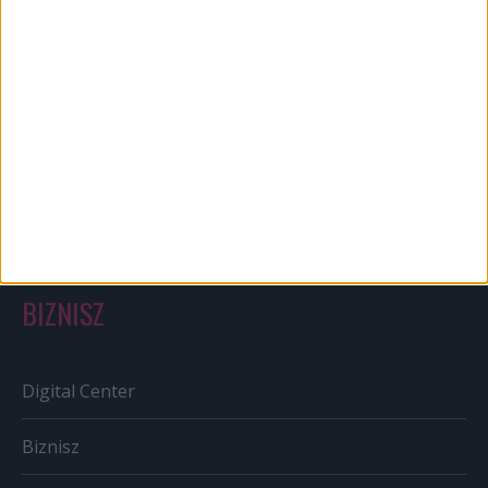
Bulvár
Out of home
Szabályozás
Tv/Rádió
BIZNISZ
Digital Center
Biznisz