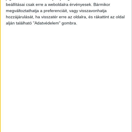
A RADIOCAFÉN
beállításai csak erre a weboldalra érvényesek. Bármikor
megváltoztathatja a preferenciáit, vagy visszavonhatja
hozzájárulását, ha visszatér erre az oldalra, és rákattint az oldal
alján található "Adatvédelem" gombra.
Korábbi adások
A rovat támogatói: