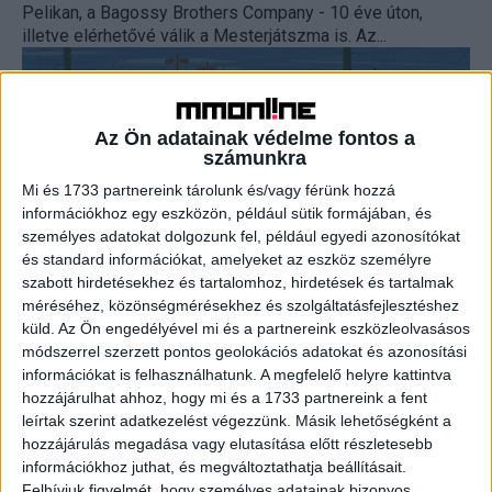
Pelikan, a Bagossy Brothers Company - 10 éve úton,
illetve elérhetővé válik a Mesterjátszma is. Az...
Az Ön adatainak védelme fontos a
számunkra
Mi és 1733 partnereink tárolunk és/vagy férünk hozzá
információkhoz egy eszközön, például sütik formájában, és
személyes adatokat dolgozunk fel, például egyedi azonosítókat
és standard információkat, amelyeket az eszköz személyre
szabott hirdetésekhez és tartalomhoz, hirdetések és tartalmak
Újabb díjat söpört be a Kék Pelikan
méréséhez, közönségmérésekhez és szolgáltatásfejlesztéshez
küld.
Az Ön engedélyével mi és a partnereink eszközleolvasásos
Média
2024. november 11.
módszerrel szerzett pontos geolokációs adatokat és azonosítási
A 67. DOK Leipzig fesztiválon díjazták Csáki László
információkat is felhasználhatunk. A megfelelő helyre kattintva
animációs dokumentumfilmjét, a Kék Pelikant
hozzájárulhat ahhoz, hogy mi és a 1733 partnereink a fent
Németországban. A valós eseményeket feldolgozó
leírtak szerint adatkezelést végezzünk. Másik lehetőségként a
humoros, nosztalgikus történet a szabadságról és...
hozzájárulás megadása vagy elutasítása előtt részletesebb
információkhoz juthat, és megváltoztathatja beállításait.
Felhívjuk figyelmét, hogy személyes adatainak bizonyos