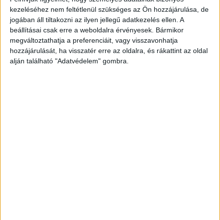
kezeléséhez nem feltétlenül szükséges az Ön hozzájárulása, de
jogában áll tiltakozni az ilyen jellegű adatkezelés ellen. A
beállításai csak erre a weboldalra érvényesek. Bármikor
megváltoztathatja a preferenciáit, vagy visszavonhatja
hozzájárulását, ha visszatér erre az oldalra, és rákattint az oldal
alján található "Adatvédelem" gombra.
Európai Filmdíj: a Kék Pelikan is a jelölhető
alkotások között
Média
2024. augusztus 26.
Csáki László animációs dokumentumfilmjét beválogatta
az Európai Filmakadémia az elmúlt időszak legjobb
alkotásai közé, melyek jelölhetők az Európai Filmdíjra a
dokumentumfilm kategóriában. A Kék...