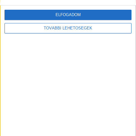
A rovat támogatói:
ELFOGADOM
TOVÁBBI LEHETŐSÉGEK
Még több podcast
DIGITAL CENTER
Új technikákkal támadnak a kiberbűnözők
Digital Center
2026. augusztus 7.
Hamis AI eszközökhöz kapcsolódó segítségnyújtó