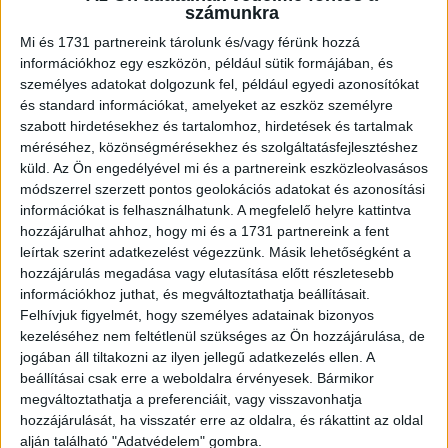
hogy a futárpartnerek korábbi visszajelzéseire
számunkra
támaszkodva tovább javítsák...
Mi és 1731 partnereink tárolunk és/vagy férünk hozzá
információkhoz egy eszközön, például sütik formájában, és
személyes adatokat dolgozunk fel, például egyedi azonosítókat
és standard információkat, amelyeket az eszköz személyre
szabott hirdetésekhez és tartalomhoz, hirdetések és tartalmak
méréséhez, közönségmérésekhez és szolgáltatásfejlesztéshez
küld.
Az Ön engedélyével mi és a partnereink eszközleolvasásos
módszerrel szerzett pontos geolokációs adatokat és azonosítási
információkat is felhasználhatunk. A megfelelő helyre kattintva
hozzájárulhat ahhoz, hogy mi és a 1731 partnereink a fent
leírtak szerint adatkezelést végezzünk. Másik lehetőségként a
Tovább terjeszkedik a Kifli.hu
hozzájárulás megadása vagy elutasítása előtt részletesebb
információkhoz juthat, és megváltoztathatja beállításait.
Biznisz
2026. március 13.
Felhívjuk figyelmét, hogy személyes adatainak bizonyos
Március 9-től a Kifli.hu több mint 40 új településen hozta
kezeléséhez nem feltétlenül szükséges az Ön hozzájárulása, de
el az online élelmiszer-bevásárlás és házhoz szállítás
jogában áll tiltakozni az ilyen jellegű adatkezelés ellen. A
kényelmét Kelet- és Közép-Magyarországon,
beállításai csak erre a weboldalra érvényesek. Bármikor
szolgáltatása ezzel 330...
megváltoztathatja a preferenciáit, vagy visszavonhatja
hozzájárulását, ha visszatér erre az oldalra, és rákattint az oldal
alján található "Adatvédelem" gombra.