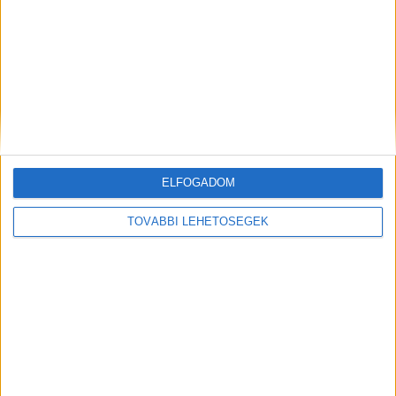
Kitart a lendület az okosmobilok piacán
Biznisz
2024. október 21.
Az okostelefonok globális kiszállítása 4 százalékkal,
316,1 millióra nőtt az idei harmadik negyedévben a tavalyi
azonos időszakkal összevetve, és ezzel már az ötödik
egymást...
ELFOGADOM
TOVÁBBI LEHETŐSÉGEK
Így állnak az online vásárlók az MPL-es