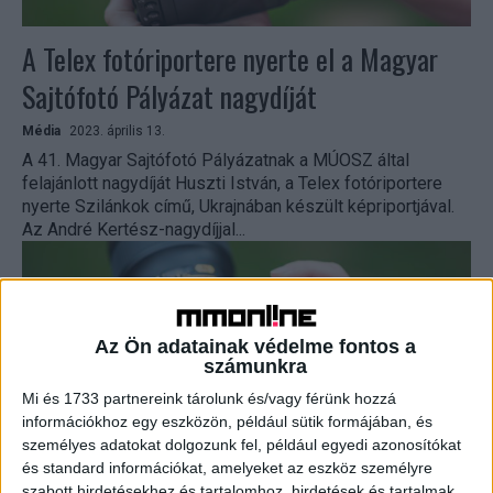
A Telex fotóriportere nyerte el a Magyar
Sajtófotó Pályázat nagydíját
Média
2023. április 13.
A 41. Magyar Sajtófotó Pályázatnak a MÚOSZ által
felajánlott nagydíját Huszti István, a Telex fotóriportere
nyerte Szilánkok című, Ukrajnában készült képriportjával.
Az André Kertész-nagydíjjal...
Az Ön adatainak védelme fontos a
számunkra
Mi és 1733 partnereink tárolunk és/vagy férünk hozzá
információkhoz egy eszközön, például sütik formájában, és
személyes adatokat dolgozunk fel, például egyedi azonosítókat
és standard információkat, amelyeket az eszköz személyre
szabott hirdetésekhez és tartalomhoz, hirdetések és tartalmak