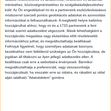
Sajtófotó pályázat: megvannak a
méréséhez, közönségmérésekhez és szolgáltatásfejlesztéshez
díjazottak
küld.
Az Ön engedélyével mi és a partnereink eszközleolvasásos
módszerrel szerzett pontos geolokációs adatokat és azonosítási
Brand
2021. július 15.
információkat is felhasználhatunk. A megfelelő helyre kattintva
Balogh Zoltán, az MTI/MTVA fotóriportere nyerte el A
hozzájárulhat ahhoz, hogy mi és a 1733 partnereink a fent
Covid-19 éve Magyarországon című munkájáért a 39.
leírtak szerint adatkezelést végezzünk. Másik lehetőségként a
Magyar Sajtófotó Pályázaton a MÚOSZ Nagydíját, míg az
hozzájárulás megadása vagy elutasítása előtt részletesebb
André...
információkhoz juthat, és megváltoztathatja beállításait.
Felhívjuk figyelmét, hogy személyes adatainak bizonyos
kezeléséhez nem feltétlenül szükséges az Ön hozzájárulása, de
jogában áll tiltakozni az ilyen jellegű adatkezelés ellen. A
beállításai csak erre a weboldalra érvényesek. Bármikor
megváltoztathatja a preferenciáit, vagy visszavonhatja
hozzájárulását, ha visszatér erre az oldalra, és rákattint az oldal
alján található "Adatvédelem" gombra.
Sajtófotó Pályázat: megvannak a
díjazottak