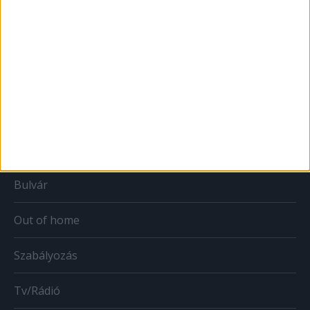
Print
Web
Mobil
Karrier
Bulvár
Out of home
Szabályozás
Tv/Rádió