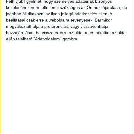
es évi megbízását, aminek apropója a szövetség
Felhívjuk figyelmét, hogy személyes adatainak bizonyos
megalapításának...
kezeléséhez nem feltétlenül szükséges az Ön hozzájárulása, de
jogában áll tiltakozni az ilyen jellegű adatkezelés ellen. A
beállításai csak erre a weboldalra érvényesek. Bármikor
megváltoztathatja a preferenciáit, vagy visszavonhatja
hozzájárulását, ha visszatér erre az oldalra, és rákattint az oldal
alján található "Adatvédelem" gombra.
Egyre több prémiumkategóriás sör fogy
itthon
Kutatás
2022. január 28.
Nőtt tavaly a magyarországi söripari cégek termelése és
forgalma az előző évhez képest, de továbbra is elmaradt
a 2019. évitől. A termékek között tovább...