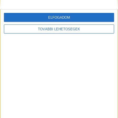
A rovat támogatói:
ELFOGADOM
TOVÁBBI LEHETŐSÉGEK
Még több podcast
DIGITAL CENTER
Itthon is népszerűek a Samsung kihajtható