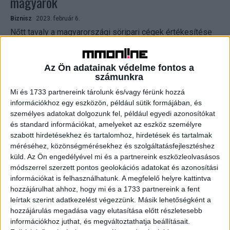
magyarok
Biznisz
2023. február 6.
Nőtt tavaly a magyarországi söripari cégek értékesítése
az előző évhez képest, de továbbra is elmaradt a 2019.
évitől, a hazai termelés 2022-ben a 2021-es...
Az Ön adatainak védelme fontos a
számunkra
Mi és 1733 partnereink tárolunk és/vagy férünk hozzá
információkhoz egy eszközön, például sütik formájában, és
személyes adatokat dolgozunk fel, például egyedi azonosítókat
és standard információkat, amelyeket az eszköz személyre
szabott hirdetésekhez és tartalomhoz, hirdetések és tartalmak
méréséhez, közönségmérésekhez és szolgáltatásfejlesztéshez
küld.
Az Ön engedélyével mi és a partnereink eszközleolvasásos
módszerrel szerzett pontos geolokációs adatokat és azonosítási
Sörös projektben a Merlin
információkat is felhasználhatunk. A megfelelő helyre kattintva
hozzájárulhat ahhoz, hogy mi és a 1733 partnereink a fent
Marketing
2022. február 16.
leírtak szerint adatkezelést végezzünk. Másik lehetőségként a
2021 év végén, nyílt tenderen nyerte el az ügynökség az
hozzájárulás megadása vagy elutasítása előtt részletesebb
MSSz, azaz a Magyar Sörgyártók Szövetségének 2022-
információkhoz juthat, és megváltoztathatja beállításait.