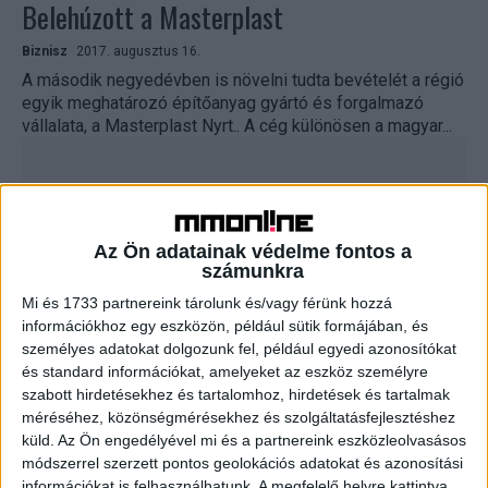
Belehúzott a Masterplast
Biznisz
2017. augusztus 16.
A második negyedévben is növelni tudta bevételét a régió
egyik meghatározó építőanyag gyártó és forgalmazó
vállalata, a Masterplast Nyrt.. A cég különösen a magyar...
Az Ön adatainak védelme fontos a
számunkra
Mi és 1733 partnereink tárolunk és/vagy férünk hozzá
információkhoz egy eszközön, például sütik formájában, és
személyes adatokat dolgozunk fel, például egyedi azonosítókat
és standard információkat, amelyeket az eszköz személyre
A vártnál nagyobb nyereség az OTP-nél
szabott hirdetésekhez és tartalomhoz, hirdetések és tartalmak
méréséhez, közönségmérésekhez és szolgáltatásfejlesztéshez
Biznisz
2017. augusztus 11.
küld.
Az Ön engedélyével mi és a partnereink eszközleolvasásos
Az OTP Bankcsoport az elemzői várakozásokat
módszerrel szerzett pontos geolokációs adatokat és azonosítási
jelentősen meghaladó, 80,697 milliárd forintos
információkat is felhasználhatunk. A megfelelő helyre kattintva