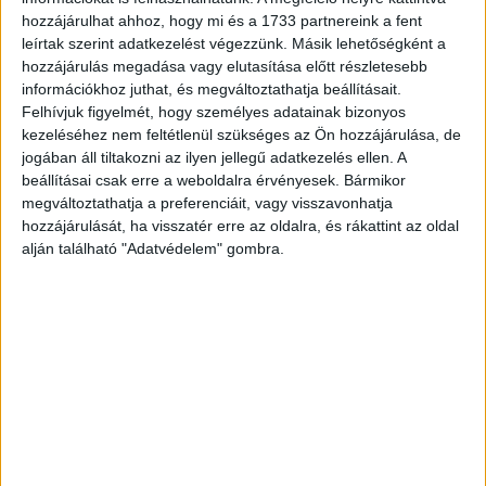
konszolidált adózott nyereséget ért el a második
hozzájárulhat ahhoz, hogy mi és a 1733 partnereink a fent
negyedévben, 53 százalékkal többet az előző...
leírtak szerint adatkezelést végezzünk. Másik lehetőségként a
hozzájárulás megadása vagy elutasítása előtt részletesebb
információkhoz juthat, és megváltoztathatja beállításait.
Felhívjuk figyelmét, hogy személyes adatainak bizonyos
kezeléséhez nem feltétlenül szükséges az Ön hozzájárulása, de
jogában áll tiltakozni az ilyen jellegű adatkezelés ellen. A
beállításai csak erre a weboldalra érvényesek. Bármikor
megváltoztathatja a preferenciáit, vagy visszavonhatja
hozzájárulását, ha visszatér erre az oldalra, és rákattint az oldal
alján található "Adatvédelem" gombra.
Megugrott a UPC bevétele
Biznisz
2017. augusztus 8.
Június végére megközelítette a kétmilliót a UPC
Magyarországnál vásárolt előfizetések száma, ez az egy
évvel korábbihoz képest 6,7 százalékos növekedést
jelent. A Liberty Global...