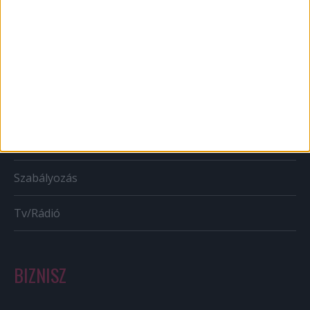
Web
Mobil
Karrier
Bulvár
Out of home
Szabályozás
Tv/Rádió
BIZNISZ