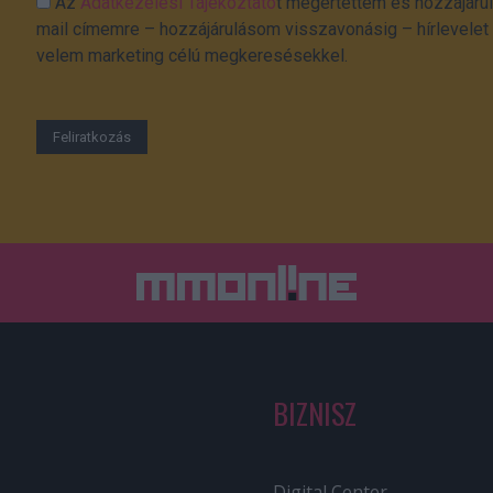
Az
Adatkezelési Tájékoztató
t megértettem és hozzájárul
mail címemre – hozzájárulásom visszavonásig – hírlevelet k
velem marketing célú megkeresésekkel.
BIZNISZ
Digital Center