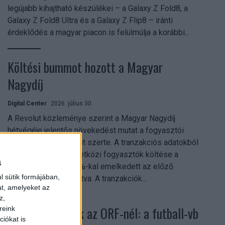
legújabb kihajtható készülékei – a Galaxy Z Fold8, a
Galaxy Z Fold8 Ultra és a Galaxy Z Flip8 – iránti
érdeklődés a magyar piacon is felülmúlja a korábbi...
Költési bummot hozott a Magyar
Nagydíj
Digital Center
2026. július 30.
A Revolut közleménye szerint a Magyar Nagydíj
hétvégéje jelentős növekedést mutat a fogyasztói
aktivitásban Budapest szerte. A tranzakciós adatokból
kiderül, hogy a nemzetközi fogyasztók költése a
a
versenyhétvégén 26%-kal emelkedett az előző
l sütik formájában,
hétvégéhez viszonyítva. A tranzakciók...
at, amelyeket az
z,
Rekordok dőltek az ORF-nél: a futball-vb
reink
iókat is