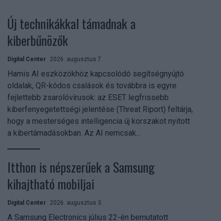
Új technikákkal támadnak a
kiberbűnözők
Digital Center
2026. augusztus 7.
Hamis AI eszközökhöz kapcsolódó segítségnyújtó
oldalak, QR-kódos csalások és továbbra is egyre
fejlettebb zsarolóvírusok: az ESET legfrissebb
kiberfenyegetettségi jelentése (Threat Riport) feltárja,
hogy a mesterséges intelligencia új korszakot nyitott
a kibertámadásokban. Az AI nemcsak...
Itthon is népszerűek a Samsung
kihajtható mobiljai
Digital Center
2026. augusztus 3.
A Samsung Electronics július 22-én bemutatott