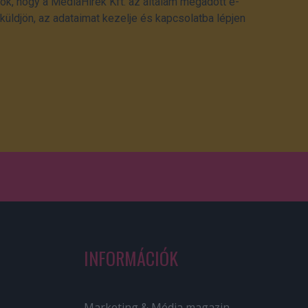
ok, hogy a MédiaHírek Kft. az általam megadott e-
üldjön, az adataimat kezelje és kapcsolatba lépjen
INFORMÁCIÓK
Marketing & Média magazin