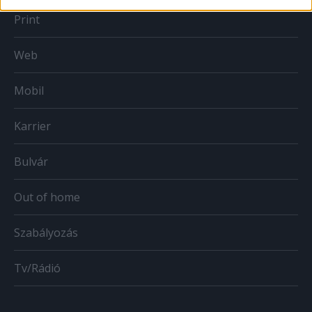
Print
Web
Mobil
Karrier
Bulvár
Out of home
Szabályozás
Tv/Rádió