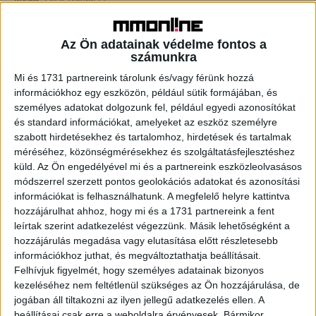
Az iparági szereplőkkel folytatott több hónapos
konzultációt követően a brit Barb közönségméréssel
Az Ön adatainak védelme fontos a
foglalkozó cég elkötelezte magát amellett, hogy a
számunkra
közönség médiafogyasztásának elemzését kiterjeszti a...
Mi és 1731 partnereink tárolunk és/vagy férünk hozzá
információkhoz egy eszközön, például sütik formájában, és
személyes adatokat dolgozunk fel, például egyedi azonosítókat
és standard információkat, amelyeket az eszköz személyre
szabott hirdetésekhez és tartalomhoz, hirdetések és tartalmak
méréséhez, közönségmérésekhez és szolgáltatásfejlesztéshez
küld.
Az Ön engedélyével mi és a partnereink eszközleolvasásos
módszerrel szerzett pontos geolokációs adatokat és azonosítási
információkat is felhasználhatunk. A megfelelő helyre kattintva
hozzájárulhat ahhoz, hogy mi és a 1731 partnereink a fent
leírtak szerint adatkezelést végezzünk. Másik lehetőségként a
Havi 18 ezret költünk médiára
hozzájárulás megadása vagy elutasítása előtt részletesebb
információkhoz juthat, és megváltoztathatja beállításait.
Kutatás
2023. február 1.
Felhívjuk figyelmét, hogy személyes adatainak bizonyos
Háztartásonként több mint 18 ezer forintot költenek
kezeléséhez nem feltétlenül szükséges az Ön hozzájárulása, de
médiára havonta a magyarok – derült ki a Nemzeti Média-
jogában áll tiltakozni az ilyen jellegű adatkezelés ellen. A
és Hírközlési Hatóság (NMHH) kutatásából. A felmérés...
beállításai csak erre a weboldalra érvényesek. Bármikor