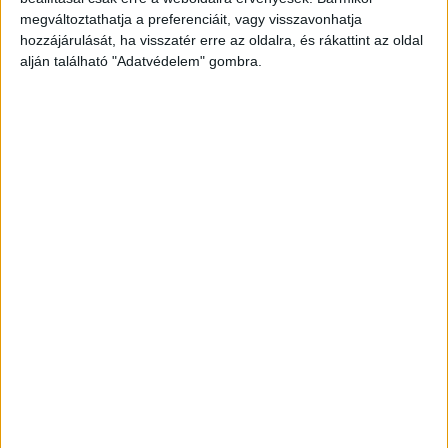
megváltoztathatja a preferenciáit, vagy visszavonhatja
hozzájárulását, ha visszatér erre az oldalra, és rákattint az oldal
alján található "Adatvédelem" gombra.
Mindenki szorong, de nem ugyanúgy: így
hat ránk az orosz-ukrán háború
Kutatás
2022. július 6.
A 2022. február 24-én kitört ukrajnai háború alapjaiban
változtatta meg a Kelet-Európában élők életét és
biztonságérzetét. A fegyveres konfliktus sokak számára
okoz bizonytalanságot, melyet...