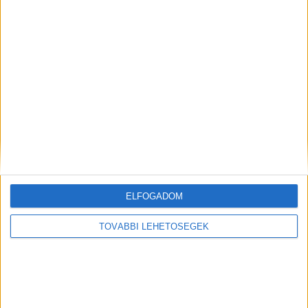
A rovat támogatói:
Még több podcast
ELFOGADOM
TOVÁBBI LEHETŐSÉGEK
DIGITAL CENTER
Itthon is népszerűek a Samsung kihajtható
mobiljai