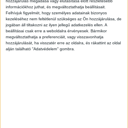
hozzájárulás megadása vagy elutasítása előtt részletesebb
kreatívügynökségnek, az együttes árbevételük 86,9
információkhoz juthat, és megváltoztathatja beállításait.
milliárd forintot tett ki. Ez 38,8 százalékos növekedés...
Felhívjuk figyelmét, hogy személyes adatainak bizonyos
kezeléséhez nem feltétlenül szükséges az Ön hozzájárulása, de
jogában áll tiltakozni az ilyen jellegű adatkezelés ellen. A
beállításai csak erre a weboldalra érvényesek. Bármikor
megváltoztathatja a preferenciáit, vagy visszavonhatja
hozzájárulását, ha visszatér erre az oldalra, és rákattint az oldal
alján található "Adatvédelem" gombra.
Dupláztak a vezető reklámügynökségek
Marketing
2022. július 11.
A 25 legnagyobb full service és kreatívügynökség az
elmúlt évben együtt 63,2 milliárd forint árbevételt ért el. Ez
hatalmas, 55 százalékos növekedés a korábbi...
- Hirdetés -