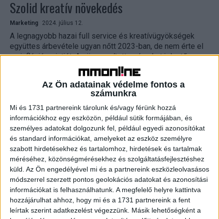
Szolid kreatív növekedés
Marketing
2024. július 12.
A legnagyobb hazai full service és kreatívügyökségek
együttes árbevétele ugyan nőtt 2023-ban, de nem érte el
az infláció szintjét. Az összesített számokat jelentősen
befolyásolták...
Az Ön adatainak védelme fontos a
számunkra
Mi és 1731 partnereink tárolunk és/vagy férünk hozzá
információkhoz egy eszközön, például sütik formájában, és
személyes adatokat dolgozunk fel, például egyedi azonosítókat
és standard információkat, amelyeket az eszköz személyre
szabott hirdetésekhez és tartalomhoz, hirdetések és tartalmak
méréséhez, közönségmérésekhez és szolgáltatásfejlesztéshez
küld.
Az Ön engedélyével mi és a partnereink eszközleolvasásos
módszerrel szerzett pontos geolokációs adatokat és azonosítási
Vágtató reklámügynökségek
információkat is felhasználhatunk. A megfelelő helyre kattintva
hozzájárulhat ahhoz, hogy mi és a 1731 partnereink a fent
Marketing
2023. július 13.
leírtak szerint adatkezelést végezzünk. Másik lehetőségként a
Nagyon jó éve volt tavaly a 25 legnagyobb full service és