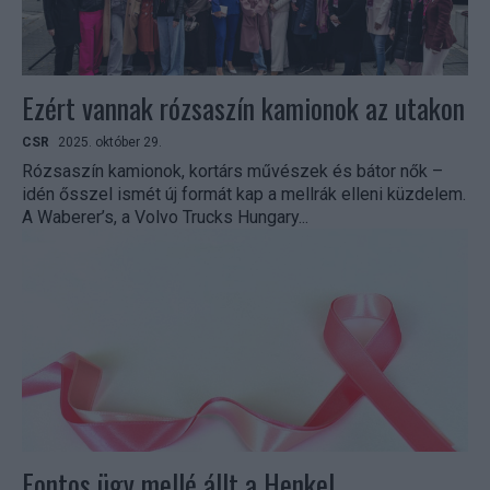
Ezért vannak rózsaszín kamionok az utakon
CSR
2025. október 29.
Rózsaszín kamionok, kortárs művészek és bátor nők –
idén ősszel ismét új formát kap a mellrák elleni küzdelem.
A Waberer’s, a Volvo Trucks Hungary...
Fontos ügy mellé állt a Henkel