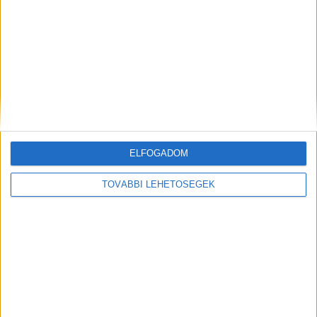
A RADIOCAFÉN
ELFOGADOM
TOVÁBBI LEHETŐSÉGEK
Korábbi adások
A rovat támogatói: