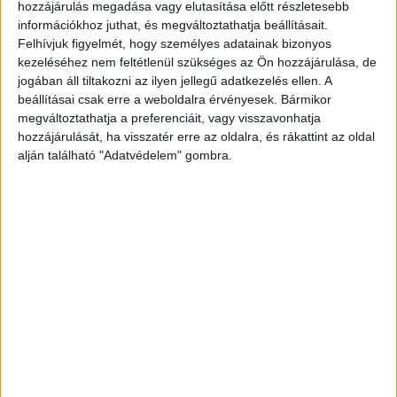
hozzájárulás megadása vagy elutasítása előtt részletesebb
információkhoz juthat, és megváltoztathatja beállításait.
Felhívjuk figyelmét, hogy személyes adatainak bizonyos
kezeléséhez nem feltétlenül szükséges az Ön hozzájárulása, de
jogában áll tiltakozni az ilyen jellegű adatkezelés ellen. A
beállításai csak erre a weboldalra érvényesek. Bármikor
megváltoztathatja a preferenciáit, vagy visszavonhatja
hozzájárulását, ha visszatér erre az oldalra, és rákattint az oldal
alján található "Adatvédelem" gombra.
Fontos ügyért futhatunk a hétvégén
CSR
2023. szeptember 28.
Idén harmadik alkalommal rendezi meg az iRUNmore
Futóegyesület és az AVON a Fuss MELLettünk!
elnevezésű közösségi futását, amely célja, hogy minél
több nő figyelmét...