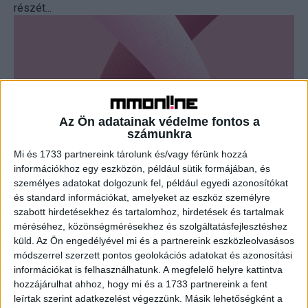
részét...
Az Ön adatainak védelme fontos a
számunkra
Mi és 1733 partnereink tárolunk és/vagy férünk hozzá
Fontos ügyet támogathatnak a Tesco
információkhoz egy eszközön, például sütik formájában, és
személyes adatokat dolgozunk fel, például egyedi azonosítókat
vásárlói
és standard információkat, amelyeket az eszköz személyre
szabott hirdetésekhez és tartalomhoz, hirdetések és tartalmak
CSR
2023. október 4.
méréséhez, közönségmérésekhez és szolgáltatásfejlesztéshez
Az előző évekhez hasonlóan a Tesco 2023 októberében
küld.
Az Ön engedélyével mi és a partnereink eszközleolvasásos
is jótékonysági akciót indított az emlőrák elleni küzdelem
módszerrel szerzett pontos geolokációs adatokat és azonosítási
támogatására. A Go Pink címkével jelölt termékek
információkat is felhasználhatunk. A megfelelő helyre kattintva
vásárlásával...
hozzájárulhat ahhoz, hogy mi és a 1733 partnereink a fent
leírtak szerint adatkezelést végezzünk. Másik lehetőségként a